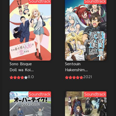
ยาชิ
Soundtrack
Soundtrack
Sono Bisque
Sentouin
Doll wa Koi
Hakenshimas
wo Suru หนุ่ม
u นักรบสาย
8.0
2021
เย็บผ้ากับสาว
ป่วน ออก
นักคอสเพลย์
ปฏิบัติกวน!
Soundtrack
Soundtrack