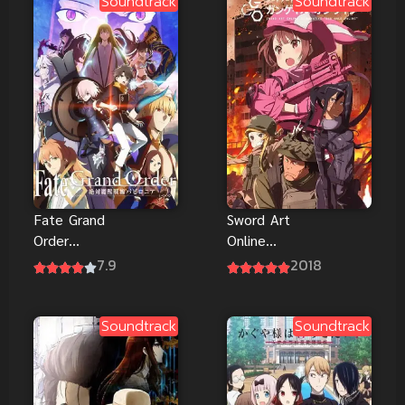
Soundtrack
Soundtrack
Fate Grand
Sword Art
Order
Online
Babylonia
Alternative
7.9
2018
Gun Gale
Online
Soundtrack
Soundtrack