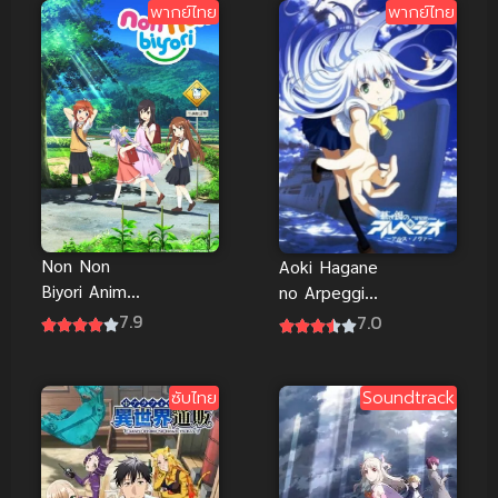
ไทย
ภาพHD
พากย์ไทย
พากย์ไทย
Non Non
Aoki Hagane
Biyori Anime
no Arpeggio
สาวใสหัวใจ
Ars Nova
7.9
7.0
บ้านทุ่ง ภาค 1
สงครามเรือรบ
สยบโลก (ซับ
ไทย)
ซับไทย
Soundtrack