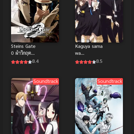
Steins Gate
Kaguya sama
0 ฝ่าวิกฤต
wa
พิชิตกาลเวลา
Kokurasetai
8.4
8.5
ซีโร่
2 สารภาพรัก
กับคุณคางุยะ
ซะดีๆ ภาค 2
Soundtrack
Soundtrack