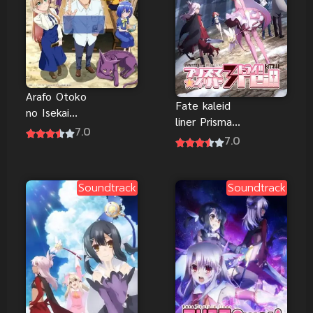
Arafo Otoko
Fate kaleid
no Isekai
liner Prisma
Tsuhan
7.0
Illya 3rei!!
7.0
Seikatsu ทะลุ
สาวน้อยเวท
มิติไปเป็นยอด
มนตร์อิลิยา
นักขาย
ภาค 4
Soundtrack
Soundtrack
ออนไลน์ใน
ต่างโลกของ
ชายวัยสี่สิบ