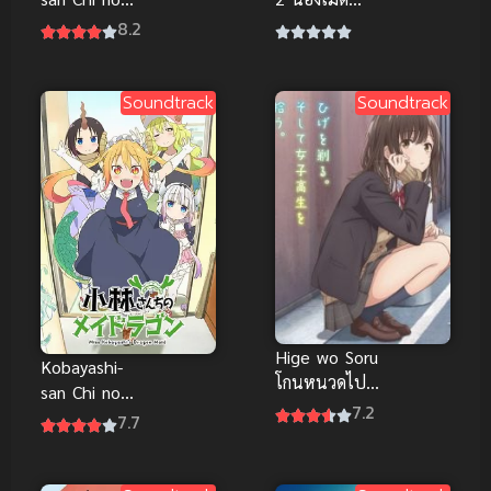
Maid Dragon
มังกรฉบับมินิ
8.2
S น้องเมด
มังกรของคุณ
โคบายาชิ
Soundtrack
Soundtrack
Hige wo Soru
Kobayashi-
โกนหนวดไป
san Chi no
ทำงาน แล้วก
7.2
Maid Dragon
7.7
ลับบ้านมาพบ
น้องเมดมังกร
เธอ ภาค 1
ของคุณโคบา