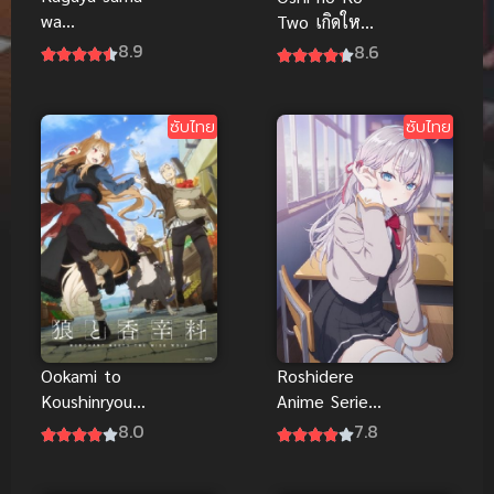
wa
Two เกิดใหม่
Kokurasetai
เป็นลูกโอชิ
8.9
8.6
สารภาพรักกับ
ภาค 2 อนิเมะ
คุณคางุยะ
ดังสนุก ซับ
ภาค 3 ดูซับ
ไทย
ซับไทย
ซับไทย
ไทย
Ookami to
Roshidere
Koushinryou
Anime Series
สาวหมาป่ากับ
คุณอาเรียโต๊ะ
8.0
7.8
นายเครื่องเทศ
ข้างๆ พูด
ภาคใหม่ ซับ
รัสเซีย ซับไทย