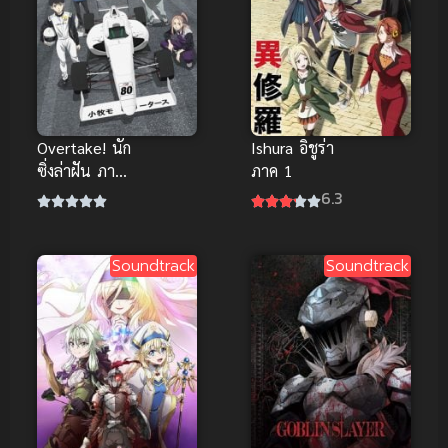
Overtake! นัก
Ishura อิชูร่า
ซิ่งล่าฝัน ภาค
ภาค 1
1
6.3
Soundtrack
Soundtrack