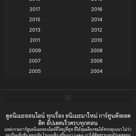
Animation แอนิเมชั่น
(1)
2017
2016
Animation แอนิเมชัน
(19)
2015
2014
2013
2012
anime
(9)
2011
2010
Anime อนิเมะ
(112)
2009
2008
Big tits (นมใหญ่)
(19)
2007
2006
2005
2004
Bitch (ผู้หญิงร่าน)
(1)
2003
2002
Blackmail (ข่มขู่)
(1)
2001
2000
Blood
(1)
1999
1998
1997
1996
ดูอนิเมะออนไลน์ ทุกเรื่อง อนิเมะมาใหม่ การ์ตูนดังยอด
Bondage (ทาส)
(1)
ฮิต อัปเดตเร็วครบทุกตอน
1993
1992
boys love
(1)
แหล่งรวมการ์ตูนอนิเมะออนไลน์ที่ใหญ่ที่สุด ที่ให้คุณเลือกชมได้ครบทุกแนว ไม่ว่า
1991
1990
จะเป็นแอ็กชัน ผจญภัย โรแมนติก หรือแนว Isekai เราได้คัดสรรและอัปเดตตอน