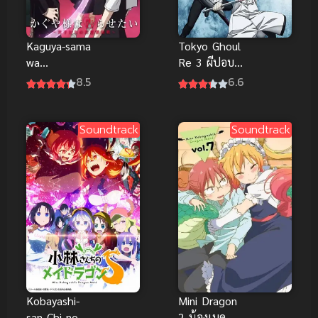
Kaguya-sama
Tokyo Ghoul
wa
Re 3 ผีปอบ
Kokurasetai
โตเกียว ภาค
8.5
6.6
สารภาพรักกับ
3
คุณคางุยะซะ
ดีๆ ภาค 1
Soundtrack
Soundtrack
Kobayashi-
Mini Dragon
san Chi no
2 น้องเมด