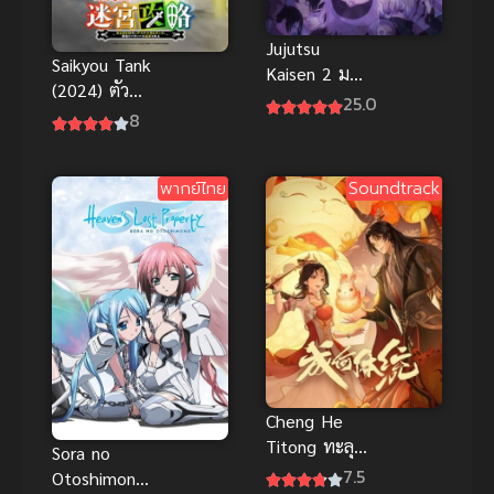
Jujutsu
Saikyou Tank
Kaisen 2 มหา
(2024) ตัว
เวทย์ผนึกมาร
25.0
แทงก์สุดแกร่ง
8
ภาค 2 ซับไทย
ค่าทนทาน
9999
พากย์ไทย
Soundtrack
Cheng He
Titong ทะลุ
Sora no
มิติตะลุยวัง
7.5
Otoshimono