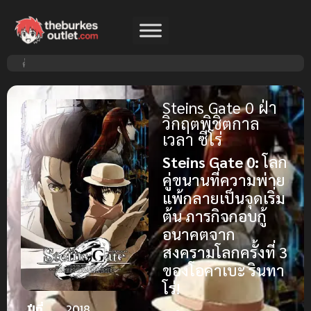
Steins Gate 0 ฝ่า
วิกฤตพิชิตกาล
เวลา ซีโร่
Steins Gate 0:
โลก
คู่ขนานที่ความพ่าย
แพ้กลายเป็นจุดเริ่ม
ต้น ภารกิจกอบกู้
อนาคตจาก
สงครามโลกครั้งที่ 3
ของโอคาเบะ รินทา
โร่!
ปีที่
2018