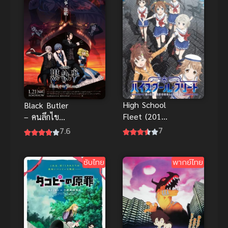
High School
Black Butler
Fleet (2016)
– คนลึกไข
เรือเดินสมุทร
ปริศนาลับ เด
7
7.6
โรงเรียนมัธยม
อร์มูฟวี่ Book
of the
ซับไทย
พากย์ไทย
Atlantic ซับ
ไทย