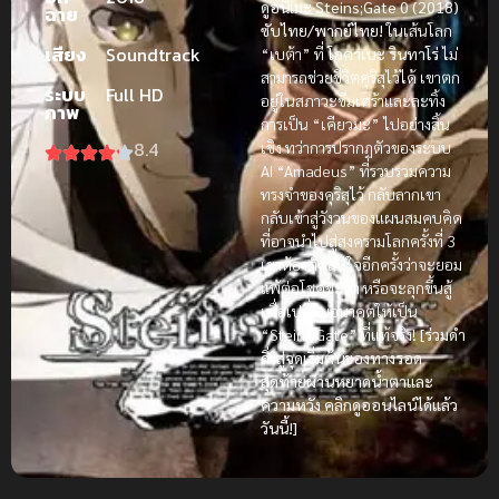
ดูอนิเมะ Steins;Gate 0 (2018)
ฉาย
ซับไทย/พากย์ไทย!
ในเส้นโลก
เสียง
Soundtrack
“เบต้า” ที่
โอคาเบะ รินทาโร่
ไม่
สามารถช่วยชีวิตคุริสุไว้ได้ เขาตก
ระบบ
Full HD
อยู่ในสภาวะซึมเศร้าและละทิ้ง
ภาพ
การเป็น “เคียวมะ” ไปอย่างสิ้น
8.4
เชิง ทว่าการปรากฏตัวของระบบ
AI “Amadeus” ที่รวบรวมความ
ทรงจำของคุริสุไว้ กลับลากเขา
กลับเข้าสู่วังวนของแผนสมคบคิด
ที่อาจนำไปสู่สงครามโลกครั้งที่ 3
เขาต้องตัดสินใจอีกครั้งว่าจะยอม
แพ้ต่อโชคชะตา หรือจะลุกขึ้นสู้
เพื่อเปลี่ยนอนาคตให้เป็น
“Steins Gate” ที่แท้จริง!
[ร่วมดำ
ดิ่งสู่จุดเริ่มต้นของทางรอด
สุดท้ายผ่านหยาดน้ำตาและ
ความหวัง คลิกดูออนไลน์ได้แล้ว
วันนี้!]