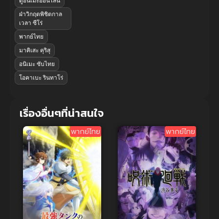
ดูอนิเมะออนไลน์
ฝ่าวิกฤตพิชิตกาล
เวลา ซีโร่
พากย์ไทย
มาคิเสะ คุริสุ
อนิเมะ ซับไทย
โอคาเบะ รินทาโร่
เรื่องอื่นๆที่น่าสนใจ
พากย์ไทย
พากย์ไทย