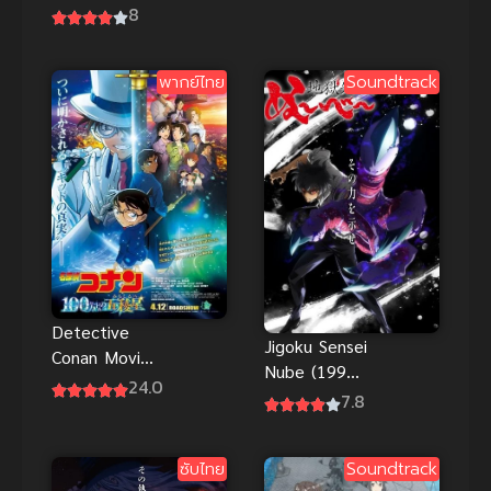
หลวง
1 (2009)
8
อลวนสุดป่วน
นางฟ้าตัวยุ่ง
พากย์ไทย
Soundtrack
Detective
Jigoku Sensei
Conan Movie
Nube (1996)
27 : ปริศนา
24.0
มืออสูรล่า
7.8
ปราการ 5
ปีศาจ
แฉก พากย์
ไทย
ซับไทย
Soundtrack