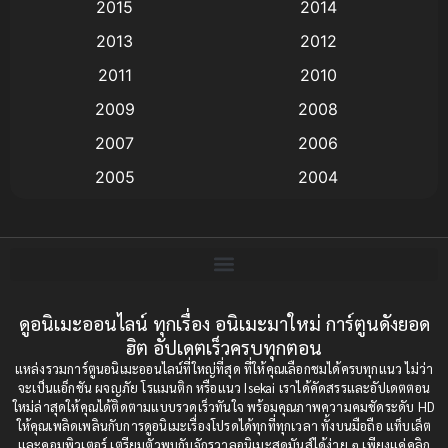
Animation แอนิเมชั่น
(1)
2015
2014
2013
2012
anime
(9)
2011
2010
Anime อนิเมะ
(112)
2009
2008
Big tits (นมใหญ่)
(19)
2007
2006
2005
2004
Bitch (ผู้หญิงร่าน)
(1)
2003
2002
Blackmail (ข่มขู่)
(1)
2001
2000
Blood
(1)
1999
1998
1997
1996
ดูอนิเมะออนไลน์ ทุกเรื่อง อนิเมะมาใหม่ การ์ตูนดังยอด
Bondage (ทาส)
(1)
ฮิต อัปเดตเร็วครบทุกตอน
1993
1992
boys love
(1)
แหล่งรวมการ์ตูนอนิเมะออนไลน์ที่ใหญ่ที่สุด ที่ให้คุณเลือกชมได้ครบทุกแนว ไม่ว่า
1991
1990
จะเป็นแอ็กชัน ผจญภัย โรแมนติก หรือแนว Isekai เราได้คัดสรรและอัปเดตตอน
ใหม่ล่าสุดให้คุณได้ติดตามแบบรวดเร็วทันใจ พร้อมคุณภาพความคมชัดระดับ HD
Censored (เซ็นเซอร์)
1989
(19)
1988
ให้คุณเพลิดเพลินกับการดูอนิเมะเรื่องโปรดได้ทุกที่ทุกเวลา ทั้งบนมือถือ แท็บเล็ต
และคอมพิวเตอร์ เตรียมตัวพบกับจักรวาลอนิเมะสุดมันส์ได้ง่าย ๆ เพียงแค่คลิก