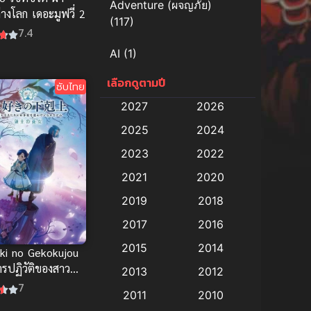
Adventure (ผจญภัย)
่างโลก เดอะมูฟวี่ 2
(117)
7.4
AI
(1)
เลือกดูตามปี
Amazon Prime
(5)
ซับไทย
2027
2026
Anal (ประตูหลัง)
(11)
2025
2024
Animation
(578)
2023
2022
2021
2020
Animation การ์ตูน
(88)
2019
2018
Animation อนิเมะ
(72)
2017
2016
Animation แอนิเมชั่น
(1)
2015
2014
ki no Gekokujou
รปฏิวัติของสาว
2013
2012
Animation แอนิเมชัน
นอนหนังสือ (ซับ
7
(19)
2011
2010