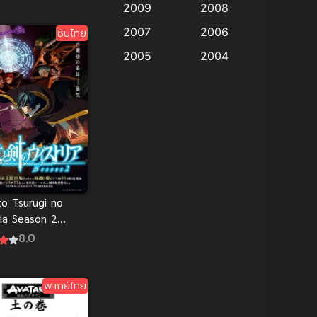
2009
2008
anime
(9)
2007
2006
ซับไทย
Anime อนิเมะ
(112)
2005
2004
Big tits (นมใหญ่)
2003
(19)
2002
2001
2000
Bitch (ผู้หญิงร่าน)
(1)
1999
1998
Blackmail (ข่มขู่)
(1)
1997
1996
1993
1992
Blood
(1)
1991
1990
to Tsurugi no
Bondage (ทาส)
(1)
ria Season 2
1989
1988
ดาบและคทา ซับ
8.0
boys love
(1)
1987
1985
อนใหม่
1984
1983
Censored (เซ็นเซอร์)
พากย์ไทย
(19)
1982
1981