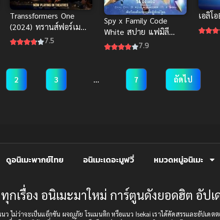
Transsformers One
เอลิโอ
Spy x Family Code
(2024) ทรานส์ฟอร์เม
White สปาย แฟมิลี
อร์ส 1 จุดกำเนิดออพติมัส
7.5
2023
7.9
ไพรม์
2
3
…
7
ถัดไป
ดูอนิเมะพากย์ไทย
อนิเมะเดอะมูฟวี่
หมวดหมู่อนิเมะ
ทุกเรื่อง อนิเมะมาใหม่ การ์ตูนดังยอดฮิต อั
บทุกแนว ไม่ว่าจะเป็นแอ็กชัน ผจญภัย โรแมนติก หรือแนว Isekai เราได้คัดสรรและอัป