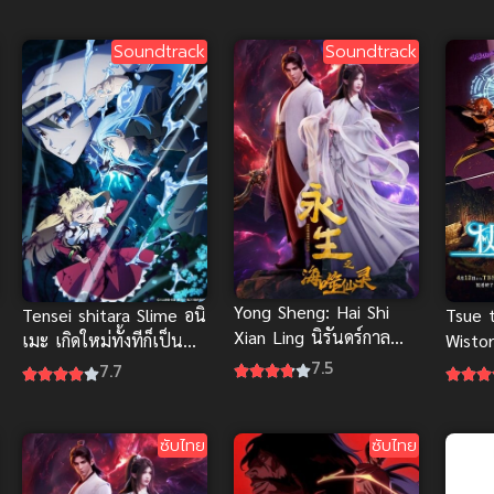
Soundtrack
Soundtrack
Yong Sheng: Hai Shi
Tensei shitara Slime อนิ
Tsue 
Xian Ling นิรันดร์กาล
เมะ เกิดใหม่ทั้งทีก็เป็น
Wisto
ภาค 4
สไลม์ ภาค 4 ซับไทย
ตำนาน
7.5
7.7
ไทย ต
ซับไทย
ซับไทย