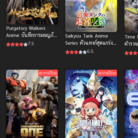
Purgatory Walkers
Anime บันทึกการผจญภัย
Saikyou Tank Anime
Time 
คุ้มมังกร สนุกมากซับไทย
Series ตัวแทงก์สุดแกร่ง
7.5
ตำรวจ
พากย์ไทย
6.5
ซับไท
พากย์ไทย
พากย์ไทย