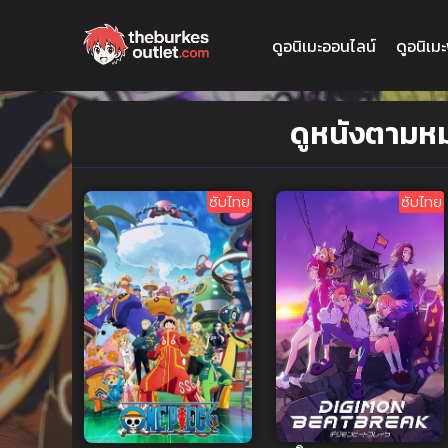
ดูอนิเมะออนไลน์
ดูอนิเม
ดูหนังตามห
ซับไทย
ซับไทย