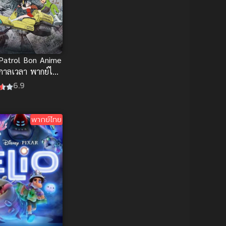
Cyberpunk
(4)
Dark Fantasy
(25)
Dark Fantasy ดาร์ก
Patrol Bon Anime
แฟนตาซี
(1)
กาลเวลา พากย์ไทย
ย
6.9
DC Comics
(2)
Demon (ปีศาจ)
(2)
พากย์ไทย
Demons (ปีศาจ)
(6)
Detective (นักสืบ)
(1)
Detective สืบสวน
(6)
Donghua
(89)