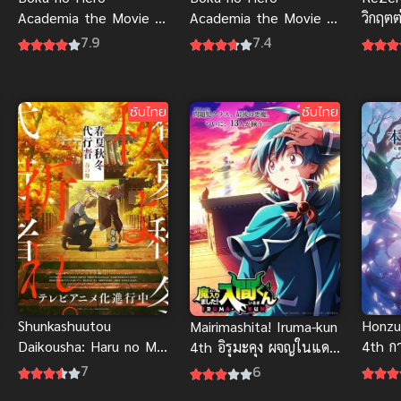
Academia the Movie 2
Academia the Movie 1
วิกฤตต
วีรบุรุษกู้โลก
กำเนิดใหม่ 2 วีรบุรุษ
7.9
7.4
ซับไทย
ซับไทย
Shunkashuutou
Honzu
Mairimashita! Iruma-kun
Daikousha: Haru no Mai
4th กา
4th อิรุมะคุง ผจญในแดน
ลำนำรักผู้พิทักษ์ฤดูกาล
น้อยห
ปีศาจ ภาค 4 (ซับไทย)
7
6
ภาควสันตลีลา (ซับไทย)
ไทย)