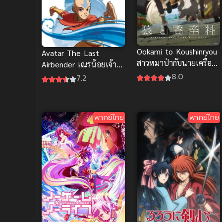
Ookami to Koushinryou
Avatar The Last
สาวหมาป่ากับนายเครื่อง
Airbender เณรน้อยเจ้า
เทศ ภาคใหม่ ซับไทย
อภินิหาร สนุกมันส์ ซับ
8.0
7.2
ไทย
พากย์ไทย
พากย์ไทย