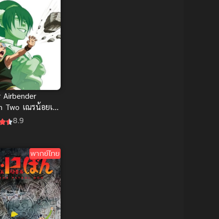
1980
1979
Comedy (ตลก)
(85)
1977
1972
Comedy (ตลก)
(234)
Comic Book การ์ตูน
(1)
Coming of Age ก้าวพ้น
วัย
(7)
r Airbender
n Two เณรน้อยเจ้า
Coming-of-Age ก้าวผ่าน
าร ภาค 2 ดูซับไทย
วัย
(6)
8.9
Creampie (หลั่งใน)
(19)
พากย์ไทย
Crime
(8)
Crime อาชญากรรม
(10)
Cultivation
(33)