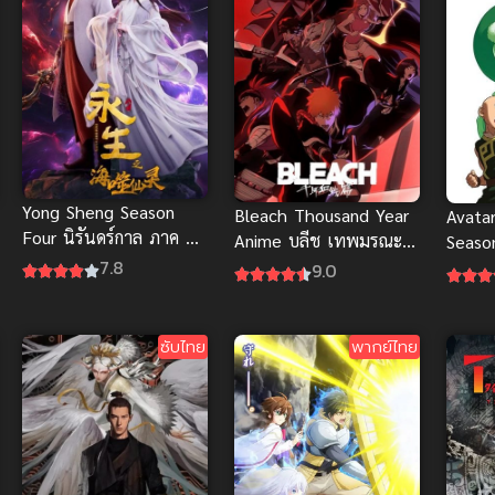
Yong Sheng Season
Bleach Thousand Year
Avata
Four นิรันดร์กาล ภาค 4
Anime บลีช เทพมรณะ
Seaso
อนิเมะจีนซับไทยสุดมันส์
7.8
สงครามเลือดพันปี ซับ
อภินิห
9.0
ไทย
ซับไทย
พากย์ไทย