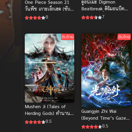
ดูอนิเมะ Digimon
One Piece Season 21
Beatbreak ดิจิมอนบีต
วันพีช เกาะเอ็กเฮด (ซับ
เบรก เต็มเรื่อง พากย์
ไทย)
7
8
ไทย/ซับไทย
ซับไทย
ซับไทย
Mushen Ji (Tales of
Guangyin Zhi Wai
Herding Gods) ตำนาน
(Beyond Time’s Gaze)
เทพกู้จักรวาล (ซับไทย)
8.5
เหนือกาลเวลา (ซับไทย)
8.5