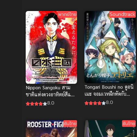
พากย์ไทย
Soundtrack
Tongari Boushi no ดูอนิ
Nippon Sangoku สาม
เมะ จอมเวทฝึกหัดกับ
ชาติแห่งดวงอาทิตย์สีแดง
หมวกมหัศจรรย์ ซับไทย
ฉาน (พากย์ไทย)
8.0
8.0
ฟินๆ
ซับไทย
ซับไทย