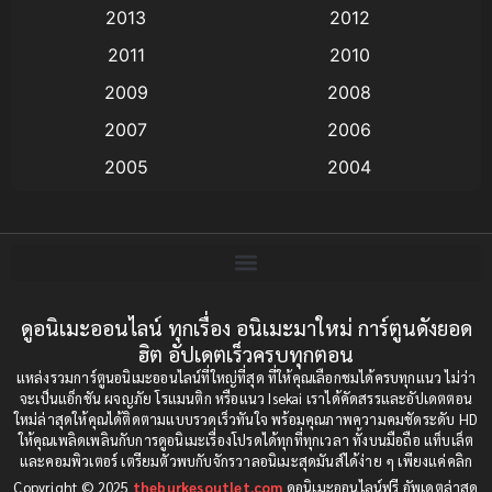
2013
2012
anime
(9)
2011
2010
Anime อนิเมะ
(112)
2009
2008
Big tits (นมใหญ่)
(19)
2007
2006
2005
2004
Bitch (ผู้หญิงร่าน)
(1)
2003
2002
Blackmail (ข่มขู่)
(1)
2001
2000
Blood
(1)
1999
1998
1997
1996
ดูอนิเมะออนไลน์ ทุกเรื่อง อนิเมะมาใหม่ การ์ตูนดังยอด
Bondage (ทาส)
(1)
ฮิต อัปเดตเร็วครบทุกตอน
1993
1992
boys love
(1)
แหล่งรวมการ์ตูนอนิเมะออนไลน์ที่ใหญ่ที่สุด ที่ให้คุณเลือกชมได้ครบทุกแนว ไม่ว่า
1991
1990
จะเป็นแอ็กชัน ผจญภัย โรแมนติก หรือแนว Isekai เราได้คัดสรรและอัปเดตตอน
ใหม่ล่าสุดให้คุณได้ติดตามแบบรวดเร็วทันใจ พร้อมคุณภาพความคมชัดระดับ HD
Censored (เซ็นเซอร์)
1989
(19)
1988
ให้คุณเพลิดเพลินกับการดูอนิเมะเรื่องโปรดได้ทุกที่ทุกเวลา ทั้งบนมือถือ แท็บเล็ต
และคอมพิวเตอร์ เตรียมตัวพบกับจักรวาลอนิเมะสุดมันส์ได้ง่าย ๆ เพียงแค่คลิก
1987
1985
Comedy (ตลก)
(85)
Copyright © 2025
theburkesoutlet.com
ดูอนิเมะออนไลน์ฟรี อัพเดตล่าสุด