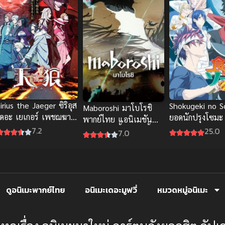
irius the Jaeger ซิริอุส
Shokugeki no 
Maboroshi มาโบโรชิ
เดอะ เยเกอร์ เพชฌฆาต
ยอดนักปรุงโซมะ
พากย์ไทย แอนิเมชัน
ล่าแวมไพร์
ซับไทย
7.2
25.0
ภาพสวย เนื้อหาลึกซึ้ง
7.0
โดนใจแน่
ดูอนิเมะพากย์ไทย
อนิเมะเดอะมูฟวี่
หมวดหมู่อนิเมะ