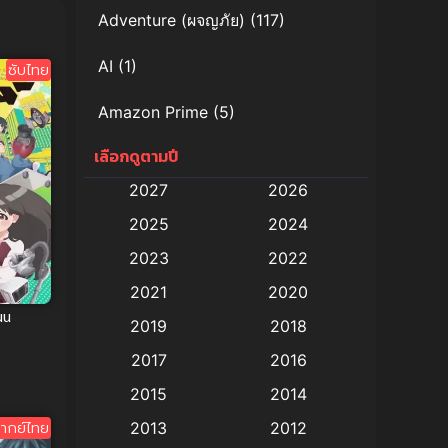
Adventure (ผจญภัย)
(117)
AI
(1)
ซับไทย
Amazon Prime
(5)
เลือกดูตามปี
Anal (ประตูหลัง)
(11)
2027
2026
Animation
(578)
2025
2024
Animation การ์ตูน
(88)
2023
2022
2021
2020
Animation อนิเมะ
(72)
uu
2019
2018
Animation แอนิเมชั่น
(1)
2017
2016
Animation แอนิเมชัน
(19)
2015
2014
ากย์ไทย
2013
2012
anime
(9)