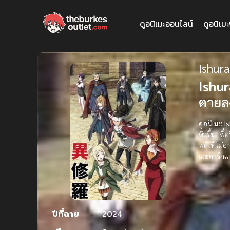
ดูอนิเมะออนไลน์
ดูอนิเม
Ishura
Ishur
ตายลง
ดูอนิเมะ I
ตัวขึ้น เพ
พลังที่ไม่
เมะดาร์กแ
ปีที่ฉาย
2024