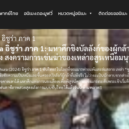
ะพากย์ไทย
อนิเมะเดอะมูฟวี่
หมวดหมู่อนิเมะ
ติดต่อขออนิเมะ
 อิชูร่า ภาค 1
a อิชูร่า ภาค 1:
มหาศึกชิงบัลลังก์ของผู้กล้า
 สงครามการเข่นฆ่าของเหล่าอสูรเหนือมนุษย์
shura (2024) อิชูร่า ภาค 1 ซับไทย!
ในโลกที่จอมมารพ่ายแพ้และล่มสลาย เหล่า “ชูร่
ื่อชิงชัยความเป็นหนึ่งและขึ้นครองบัลลังก์ผู้กล้าที่แท้จริง ไม่ว่าจะเป็นนักดาบจาก
อาจคาดเดาได้ มหาศึกแห่งการนองเลือดเพื่อพิสูจน์ความแข็งแกร่งระดับพระเจ้าเริ่ม
ฟนตาซีภาพสวยสุดอลังการแบบซับไทยได้แล้ววันนี้ ห้ามพลาด!]