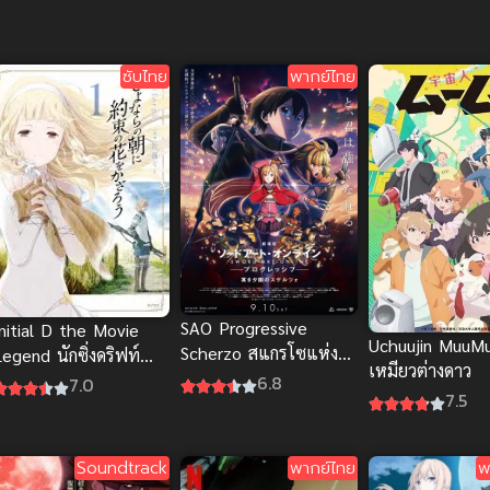
ซับไทย
พากย์ไทย
SAO Progressive
Initial D the Movie
Uchuujin MuuM
Scherzo สแกรโซแห่ง
egend นักซิ่งดริฟท์
เหมียวต่างดาว
สนธยาโศก พากย์ไทย อ
สายฟ้า ซับไทย
6.8
7.0
7.5
นิเมะสุดเดือด
Soundtrack
พากย์ไทย
พ