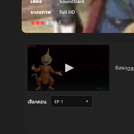
เสียง
Soundtrack
ระบบภาพ
Full HD
6.3
รับชม
128 
Volume
90%
▼
เลือกตอน: