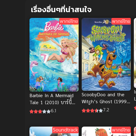
เรื่องอื่นๆที่น่าสนใจ
พากย์ไทย
พากย์ไทย
ScoobyDoo and the
Barbie In A Mermaid
L
Witch’s Ghost (1999)
Tale 1 (2010) บาร์บี้
สคูบี้ดู ผจญแม่มดปีศาจ
เงือกน้อยผู้น่ารัก 1 พากย์
7.2
6.1
ไทย
Soundtrack
พากย์ไทย