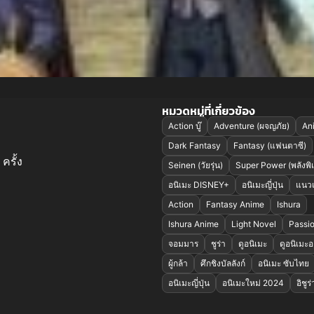
หมวดหมู่ที่เกี่ยวข้อง
Action บู๊
Adventure (ผจญภัย)
An
Dark Fantasy
Fantasy (แฟนตาซี)
ครั้ง
Seinen (วัยรุ่น)
Super Power (พลังพิ
อนิเมะ DISNEY+
อนิเมะญี่ปุ่น
แนว
Action
Fantasy Anime
Ishura
Ishura Anime
Light Novel
Passi
จอมมาร
ชูร่า
ดูอนิเมะ
ดูอนิเมะ
ผู้กล้า
ศึกชิงบัลลังก์
อนิเมะ ซับไทย
อนิเมะญี่ปุ่น
อนิเมะใหม่ 2024
อิชูร