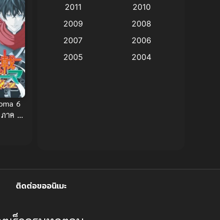
2011
2010
Anime อนิเมะ
(112)
2009
2008
Big tits (นมใหญ่)
(19)
2007
2006
2005
2004
Bitch (ผู้หญิงร่าน)
(1)
2003
2002
Blackmail (ข่มขู่)
(1)
2001
2000
Soma 6
Blood
(1)
1999
1998
 ภาค 6
1997
1996
Bondage (ทาส)
(1)
1993
1992
boys love
(1)
1991
1990
Censored (เซ็นเซอร์)
1989
(19)
1988
ติดต่อขออนิเมะ
1987
1985
Comedy (ตลก)
(85)
1984
1983
Comedy (ตลก)
(234)