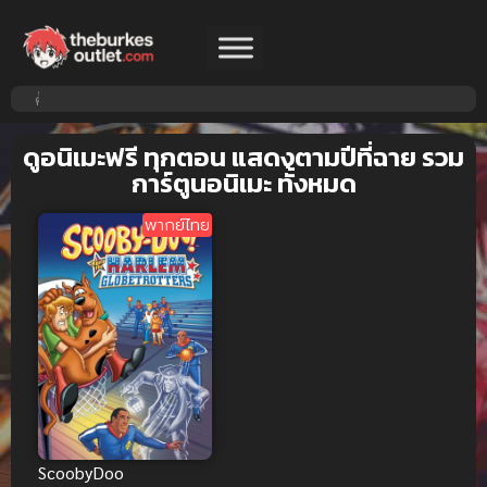
ดูอนิเมะฟรี ทุกตอน แสดงตามปีที่ฉาย รวม
การ์ตูนอนิเมะ ทั้งหมด
พากย์ไทย
ScoobyDoo