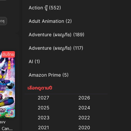
Action บู๊
(552)
Adult Animation
(2)
วรุ
Adventure (ผจญภัย)
(189)
Adventure (ผจญภัย)
(117)
ซับไทย
AI
(1)
Amazon Prime
(5)
เลือกดูตามปี
Anal (ประตูหลัง)
(11)
2027
2026
Animation
(579)
2025
2024
Animation การ์ตูน
(88)
2023
2022
avv
2021
2020
e Candy
Animation อนิเมะ
(72)