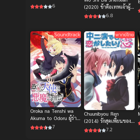
อาเทลิเย่ร์ผู้ไม่รู้ตัว
6
(2020) ข้าคือเทพเจ้าผู้
Y
(พากย์ไทย)
ยิ่งใหญ่ ภาค 1
6.8
ป
บ
Soundtrack
พากย์ไทย
Oroka na Tenshi wa
Chuunibyou Ren
Akuma to Odoru ผู้ร่าย
(2014) รักสุดเพี้ยนของ
รำกับปีศาจ ภาค 1
7
ยัยเกรียนหลุดโลก ภาค 2
7.2