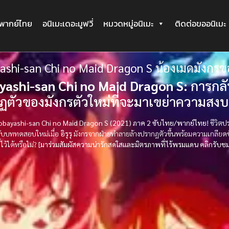
ะพากย์ไทย
อนิเมะเดอะมูฟวี่
หมวดหมู่อนิเมะ
ติดต่อขออนิเมะ
ashi-san Chi no Maid Dragon S น้องเมดมังกร
yashi-san Chi no Maid Dragon S:
การกลั
ตัวของมังกรตัวใหม่ที่จะมาเขย่าความสงบ
Kobayashi-san Chi no Maid Dragon S (2021) ภาค 2 ซับไทย/พากย์ไทย!
ชีวิตป
ับบททดสอบใหม่เมื่อ
อิรุรุ
มังกรจากฝ่ายทำลายล้างปรากฏตัวขึ้นพร้อมความเกลียดชัง
ไว้ได้หรือไม่?
[มาร่วมสัมผัสความน่ารักสดใสและมิตรภาพที่ไร้พรมแดน คลิกรับช