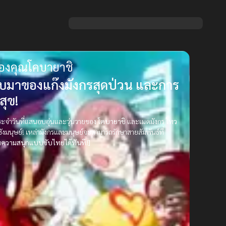
ของคุณโคบายาชิ
บมาของแก๊งมังกรสุดป่วน และการ
สุข!
ระจำวันที่แสนอบอุ่นและวุ่นวายของ
โคบายาชิ
และเมดมังกร
โทว
มนุษย์! เหล่ามังกรและมนุษย์จะสามารถรักษาสายสัมพันธ์ที่
มความสนุกแบบซับไทยได้ทันที!]