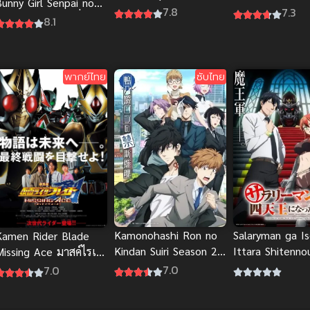
Bunny Girl Senpai no
โก๊ะ ซับไทย แอนิเมชัน
House มาสค์ไรเด
7.8
7.3
ume wo Minai เรื่องฝัน
8.1
สวยสุด
ไทย
ั่นป่วยของผมกับรุ่นพี่
ันนี่เกิร์ล (ซับไทย)
พากย์ไทย
ซับไทย
Kamonohashi Ron no
Salaryman ga Is
Kamen Rider Blade
Kindan Suiri Season 2
Ittara Shitenno
Missing Ace มาสค์ไรเด
สืบลับฉบับคาโมโนะฮาชิ
Natta Hanashi ถ
อร์เบลด (2025) พากย์
7.0
7.0
รอน ภาค 2
เกณฑ์ไปต่างโลก 
ไทย
พนักงานเงินเดือนส