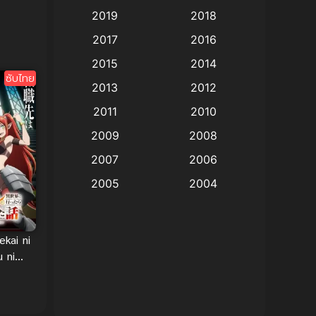
อร์ ซับ
2019
2018
Animation แอนิเมชั่น
(1)
2017
2016
Animation แอนิเมชัน
(19)
2015
2014
ซับไทย
2013
2012
anime
(9)
2011
2010
Anime อนิเมะ
(112)
2009
2008
Big tits (นมใหญ่)
(19)
2007
2006
2005
2004
Bitch (ผู้หญิงร่าน)
(1)
2003
2002
Blackmail (ข่มขู่)
(1)
2001
2000
ekai ni
Blood
(1)
1999
1998
u ni
ูก
1997
1996
Bondage (ทาส)
(1)
: จาก
1993
1992
ู่หนึ่ง