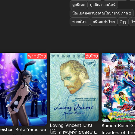
ดูอนิเมะ
ดูอนิเมะออนไลน์
น้องเมดมังกรของคุณโคบายาชิ ภาค 2
พากย์ไทย
อนิเมะ ซับไทย
อิรุรุ
โท
พากย์ไทย
ซับไทย
Loving Vincent แวน
Kamen Rider G
Seishun Buta Yarou wa
โก๊ะ ภาพสุดท้ายของแวน
Invaders of th