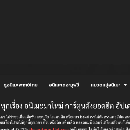
ดูอนิเมะพากย์ไทย
อนิเมะเดอะมูฟวี่
หมวดหมู่อนิเมะ
ทุกเรื่อง อนิเมะมาใหม่ การ์ตูนดังยอดฮิต อั
บทุกแนว ไม่ว่าจะเป็นแอ็กชัน ผจญภัย โรแมนติก หรือแนว Isekai เราได้คัดสรรและอัป
มะเรื่องโปรดได้ทุกที่ทุกเวลา ทั้งบนมือถือ แท็บเล็ต และคอมพิวเตอร์ เตรียมตัวพบกับจั
opyright © 2025
theburkesoutlet.com
ดูอนิเมะออนไลน์ฟรี อัพเดตล่าสุดก่อนใ