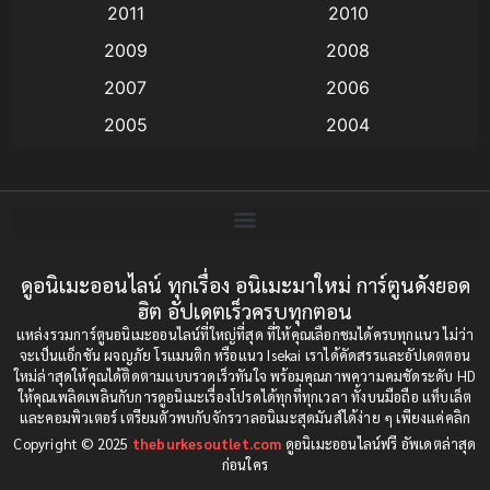
2011
2010
Anime อนิเมะ
(112)
2009
2008
Big tits (นมใหญ่)
(19)
2007
2006
2005
2004
Bitch (ผู้หญิงร่าน)
(1)
2003
2002
Blackmail (ข่มขู่)
(1)
2001
2000
Blood
(1)
1999
1998
1997
1996
ดูอนิเมะออนไลน์ ทุกเรื่อง อนิเมะมาใหม่ การ์ตูนดังยอด
Bondage (ทาส)
(1)
ฮิต อัปเดตเร็วครบทุกตอน
1993
1992
boys love
(1)
แหล่งรวมการ์ตูนอนิเมะออนไลน์ที่ใหญ่ที่สุด ที่ให้คุณเลือกชมได้ครบทุกแนว ไม่ว่า
1991
1990
จะเป็นแอ็กชัน ผจญภัย โรแมนติก หรือแนว Isekai เราได้คัดสรรและอัปเดตตอน
ใหม่ล่าสุดให้คุณได้ติดตามแบบรวดเร็วทันใจ พร้อมคุณภาพความคมชัดระดับ HD
Censored (เซ็นเซอร์)
1989
(19)
1988
ให้คุณเพลิดเพลินกับการดูอนิเมะเรื่องโปรดได้ทุกที่ทุกเวลา ทั้งบนมือถือ แท็บเล็ต
และคอมพิวเตอร์ เตรียมตัวพบกับจักรวาลอนิเมะสุดมันส์ได้ง่าย ๆ เพียงแค่คลิก
1987
1985
Comedy (ตลก)
(234)
Copyright © 2025
theburkesoutlet.com
ดูอนิเมะออนไลน์ฟรี อัพเดตล่าสุด
1984
1983
ก่อนใคร
Comedy (ตลก)
(85)