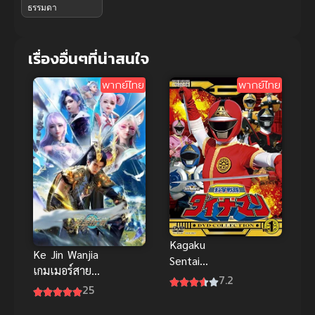
ธรรมดา
เรื่องอื่นๆที่น่าสนใจ
พากย์ไทย
พากย์ไทย
Kagaku
Ke Jin Wanjia
Sentai
เกมเมอร์สาย
Dynaman คา
7.2
เปย์พิชิตโลก
25
กาคุ เซ็นไท
ซับไทย
ไดนาแมน