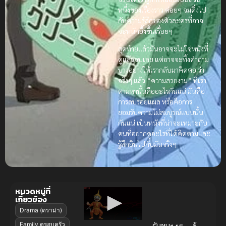
หนึ่งของเรื่องราว ค่อยๆ จมดิ่งไป
กับความรู้สึกของตัวละครที่อาจ
จะหนักอึ้งขึ้นเรื่อยๆ
สุดท้ายแล้วมันอาจจะไม่ใช่หนังที่
ดูแล้วจบเลย แต่อาจจะทิ้งคำถาม
บางอย่างให้เรากลับมาคิดต่อ ว่า
จริงๆ แล้ว “ความสวยงาม” ที่เรา
ตามหานั้นคืออะไรกันแน่ มันคือ
การลบรอยแผล หรือคือการ
ยอมรับความไม่สมบูรณ์แบบนั้น
กันแน่ เป็นหนังที่น่าจะเหมาะกับ
คนที่อยากดูอะไรที่ได้คิดตามและ
รู้สึกอินไปกับมันจริงๆ
หมวดหมู่ที่
เกี่ยวข้อง
Drama (ดราม่า)
รับชม
Family ครอบครัว