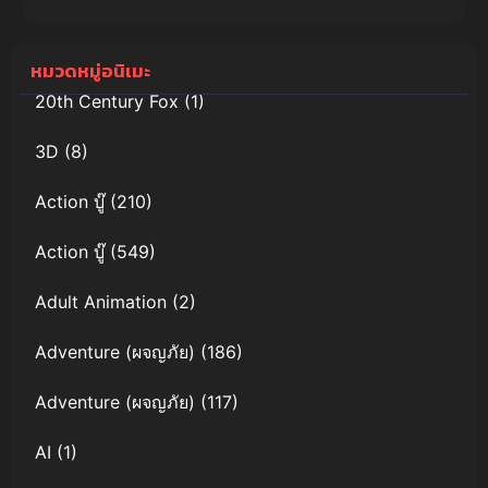
บนเกาะ
Academia
หรรษา เดอะ
Illegals วิจิ
มูฟวี่ พากย์
ลันเต ซับไทย
หมวดหมู่อนิเมะ
ไทย
20th Century Fox
(1)
3D
(8)
Action บู๊
(210)
Action บู๊
(549)
Adult Animation
(2)
Adventure (ผจญภัย)
(186)
Adventure (ผจญภัย)
(117)
AI
(1)