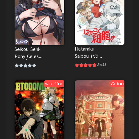
Hataraku
Seikou Senki
Saibou เซลล์
Pony Celes
ขยัน พันธุ์
ตอนที่ 1-2
25.0
เดือด ภาค 2
ซับไทย H-
ซับไทย
Anime ซับ
พากย์ไทย
ซับไทย
ไทย Anal
(ประตูหลัง)