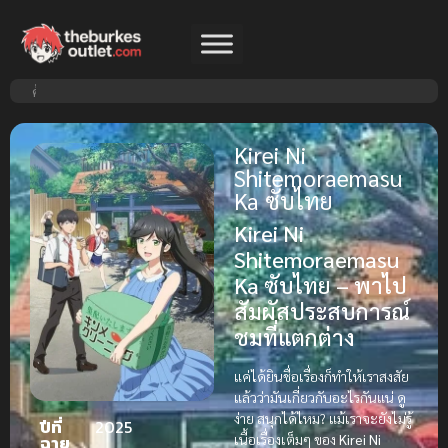
Kirei Ni
Shitemoraemasu
Ka ซับไทย
Kirei Ni
Shitemoraemasu
Ka ซับไทย – พาไป
สัมผัสประสบการณ์
ชมที่แตกต่าง
แค่ได้ยินชื่อเรื่องก็ทำให้เราสงสัย
แล้วว่ามันเกี่ยวกับอะไรกันแน่ ดู
ง่าย สนุกได้ไหม? แม้เราจะยังไม่รู้
ปีที่
2025
เนื้อเรื่องเต็มๆ ของ
Kirei Ni
ฉาย