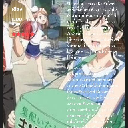
Shitemoraemasu Ka ซับไทย
เสียง
พากย์ไทย
แต่ชื่อที่แปลตรงๆ ว่า “ช่วยทำให้
มันสวยงามให้หน่อยได้ไหม?” ก็
ระบบ
Full HD
บอกใบ้ถึงอะไรบางอย่างที่น่าจะ
ภาพ
ลึกซึ้ง มันชวนให้คิดถึงความ
25.0
สัมพันธ์ที่อาจมีรอยร้าว หรือความ
รู้สึกของคนที่อยากจะแก้ไขอดีตที่
ผิดพลาด เป็นหนังที่น่าจะพาเรา
ไปสำรวจความรู้สึกข้างในใจคนดู
ได้ดีมากๆ
หนังแนวนี้มักจะไม่ได้เน้นฉากแอ็
คชั่นตูมตาม แต่จะไปเน้นที่การ
แสดงอารมณ์ของตัวละครแทน
เราคาดหวังว่าจะได้เห็นการแสดง
ที่ทรงพลังจากเหล่านักแสดง ที่
ต้องถ่ายทอดความเศร้า ความหวัง
และความสับสนออกมาผ่าน
สายตาและท่าทางเล็กๆ น้อยๆ
งานภาพของผู้กำกับก็น่าจะออก
มาในโทนที่เรียบง่ายแต่กินใจ
ชวนให้เรารู้สึกเหมือนเป็นส่วน