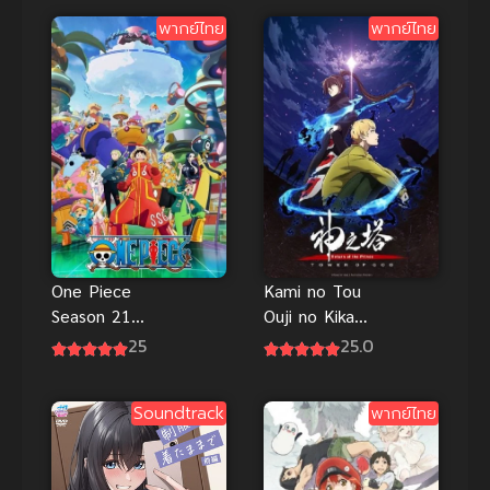
เดอะมูฟวี่
พากย์ไทย
พากย์ไทย
พากย์ไทย
One Piece
Kami no Tou
Season 21
Ouji no Kikan
วันพีช เกาะ
หอคอย
25
25.0
เอ็กเฮด ซับ
เทพเจ้า ภาค
ไทย
2 ซับไทย
Soundtrack
พากย์ไทย