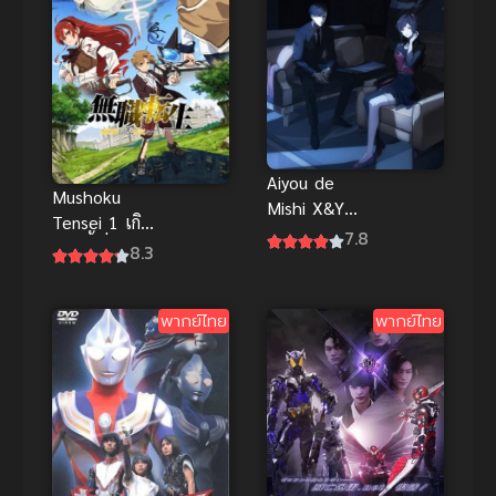
พากย์ไทย
Aiyou de
Mushoku
Mishi X&Y
Tensei 1 เกิด
(2024) ห้อง
7.8
ชาตินี้พี่ต้อง
8.3
ลับซ่อน
เทพ ภาค 1
ปริศนา
พากย์ไทย
พากย์ไทย