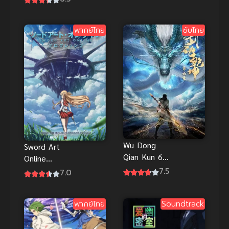
เจ้าหญิงราพัน
เซล พากย์ไทย
พากย์ไทย
ซับไทย
Wu Dong
Sword Art
Qian Kun 6
Online
(Martial
7.5
Progressive
7.0
Universe 6)
Movie Hoshi
มหายุทธหยุด
Naki Yoru no
พิภพ ภาค 6
พากย์ไทย
Soundtrack
Aria
ท่วงทำนอง
ราตรีไร้ดารา