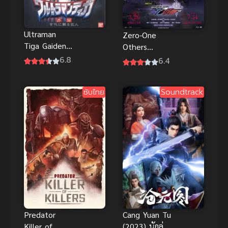
Ultraman
Zero-One
Tiga Gaiden
Others
Revival อุลต
Kamen Rider
6.8
6.4
ร้าแมนทีก้า
MetsubouJinr
ภาคพิเศษ
ai พากย์ไทย
ซับไทย
Soundtrack
พากย์ไทยสุดๆ
Cang Yuan Tu
Predator
(2023) นักล่า
Killer of