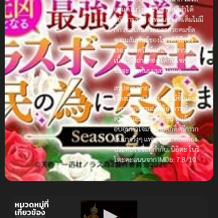
อยู่แค่ในวังแล้ว ฉากต่อสู้ทำได้
อลังการสุดๆ เวทมนตร์จัดเต็มไม่มี
กั๊ก ลายเส้นตัวละครสวยคมชัด
ความสัมพันธ์ของไพรด์ก็ลึกซึ้ง
เธอรักองครักษ์และน้องสาวมาก
เนื้อเรื่องถ่ายทอดได้กินใจสุดๆ ผู้
ชมจะได้เห็นมุมมองใหม่ๆ
สรุปตอนท้าย
เรื่องนี้มอบประสบการณ์ชั้นเยี่ยม
มีครบทุกอารมณ์ที่ต้องการ ทั้ง
ดราม่าและฉากแอคชั่น ดูแล้ว
อบอุ่นหัวใจมาก สมศักดิ์ศรีการก
ลับมาจริงๆ แฟนๆ ที่รอคอยต้อง
ประทับใจชื่อผู้กำกับ: นิอิตะ โนริ
โตะคะแนนจาก IMDb: 7.8/10
หมวดหมู่ที่
เกี่ยวข้อง