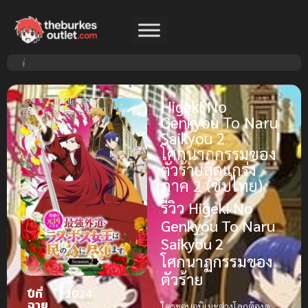
Higeki No
Genkyou To Naru
Saikyou 2
โศกนาฏกรรมของ
ตัวร้ายสุดแกร่ง
ภาค 2 (ซับไทย)
รีวิว Higeki No
Genkyou To Naru
Saikyou 2
โศกนาฏกรรมของ
ตัวร้าย
ปีที่
2024
ฉาย
ใครชอบอนิเมะต่างโลกต้องดู