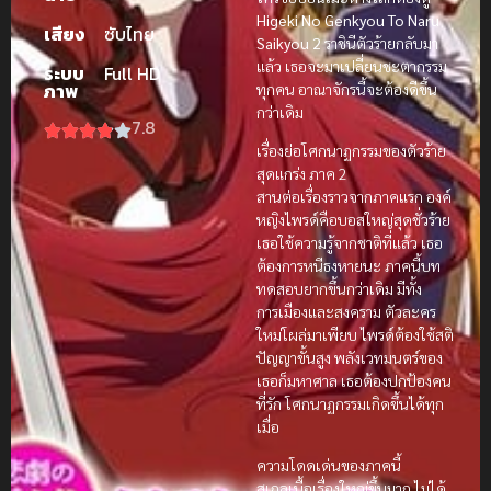
Higeki No Genkyou To Naru
เสียง
ซับไทย
Saikyou 2
ราชินีตัวร้ายกลับมา
แล้ว เธอจะมาเปลี่ยนชะตากรรม
ระบบ
Full HD
ภาพ
ทุกคน อาณาจักรนี้จะต้องดีขึ้น
กว่าเดิม
7.8
เรื่องย่อโศกนาฏกรรมของตัวร้าย
สุดแกร่ง ภาค 2
สานต่อเรื่องราวจากภาคแรก องค์
หญิงไพรด์คือบอสใหญ่สุดชั่วร้าย
เธอใช้ความรู้จากชาติที่แล้ว เธอ
ต้องการหนีธงหายนะ ภาคนี้บท
ทดสอบยากขึ้นกว่าเดิม มีทั้ง
การเมืองและสงคราม ตัวละคร
ใหม่โผล่มาเพียบ ไพรด์ต้องใช้สติ
ปัญญาขั้นสูง พลังเวทมนตร์ของ
เธอก็มหาศาล เธอต้องปกป้องคน
ที่รัก โศกนาฏกรรมเกิดขึ้นได้ทุก
เมื่อ
ความโดดเด่นของภาคนี้
สเกลเนื้อเรื่องใหญ่ขึ้นมาก ไม่ได้