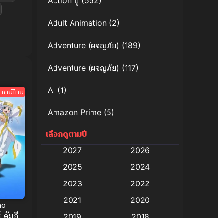
Action บู๊
(552)
Adult Animation
(2)
Adventure (ผจญภัย)
(189)
Adventure (ผจญภัย)
(117)
AI
(1)
ากย์ไทย
Amazon Prime
(5)
เลือกดูตามปี
Anal (ประตูหลัง)
(11)
2027
2026
Animation
(579)
2025
2024
Animation การ์ตูน
(88)
2023
2022
2021
2020
Animation อนิเมะ
(72)
no
 คัมภีร์
2019
2018