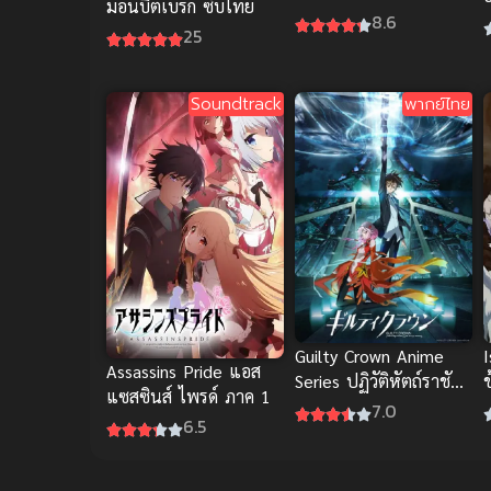
มอนบีตเบรก ซับไทย
พิศวง ภาค 5
8.6
25
ส
Soundtrack
พากย์ไทย
Guilty Crown Anime
I
Assassins Pride แอส
Series ปฏิวัติหัตถ์ราชัน
ข
แซสซินส์ ไพรด์ ภาค 1
พากย์ไทย
7.0
6.5