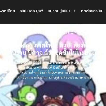
ะพากย์ไทย
อนิเมะเดอะมูฟวี่
หมวดหมู่อนิเมะ
ติดต่อขออนิเมะ
ANTY & STOCKING with GARTERBELT (2025) แพน
ม่
y & Stocking ภาคใหม่:
สรุป! สองพี่น้อง
นา
ับมาปราบ
ปิศาจ
ด้วยชุดชั้นในใน
Daten C
New PANTY & STOCKING (2025) แพนตี้ & สต็อกกิ้ง ภาคใหม่ พากย์ไทย!
ซีรีส์ 
นตี้
และ
สต็อกกิ้ง
กลับมาอีกครั้ง.
แพนตี้ & สต็อกกิ้ง
ถูกส่งลงมายัง
Daten City
เพื
ยน.
ดูอนิเมะออนไลน์
ภาคใหม่นี้ยังคงเต็มไปด้วยความ
ฮาร์ดคอร์
และ
ตลก
อนิเมะ
เมริกัน.
หนังเต็มเรื่อง
มาร่วมติดตามภารกิจกู้สวรรค์ของสองนางฟ้าสุดห่าม!