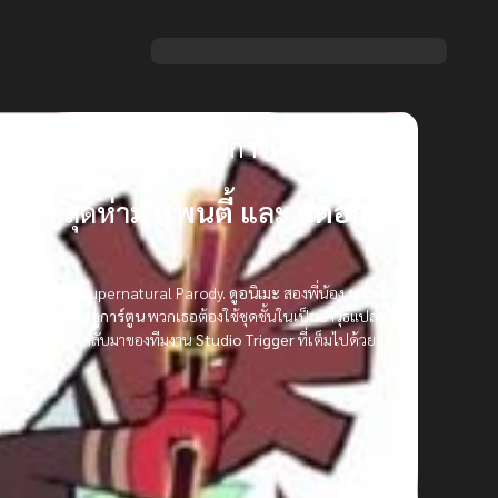
ตี้ & สต็อกกิ้ง กับการ์เตอร์เบลท์
งฟ้า
สุดห่าม
แพนตี้
และ
สต็อก
ity
Action Comedy Supernatural Parody.
ดูอนิเมะ
สองพี่น้อง
นางฟ้า
่อตามล่า
ปิศาจ
ดูการ์ตูน
พวกเธอต้องใช้ชุดชั้นในเป็นอาวุธแปลง
พากย์ไทย
การกลับมาของทีมงาน
Studio Trigger
ที่เต็มไปด้วย