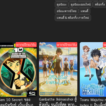
ดูอนิเมะ
ดูอนิเมะออนไลน์
สต็อกกิ้ง
อนิเมะพากย์ไทย
แพนตี้
แพนตี้ & สต็อกกิ้ง ภาคใหม่
พากย์ไทย/ซับ
พากย์ไทย/ซับ
พ
Ganbatte Ikimasshoi สู้
Ben 10 Secret ของ
Toaru Majutsu 
ด้วยกัน จนถึงที่สุด พากย์
ออมนิทริกซ์ เบ็นเท็นภา
Index II อินเด็กซ์