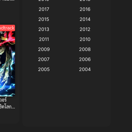
Animation แอนิเมชัน
(19)
าค 2
2017
2016
Animation แอนิเมชั่น
(1)
2015
2014
dtrack
2013
2012
anime
(9)
2011
2010
Anime อนิเมะ
(112)
2009
2008
Big tits (นมใหญ่)
(19)
2007
2006
2005
2004
Bitch (ผู้หญิงร่าน)
(1)
2003
2002
Blackmail (ข่มขู่)
(1)
2001
2000
Blood
(1)
1999
1998
วอร์
ชิตโลก
1997
1996
Bondage (ทาส)
(1)
1993
1992
boys love
(1)
1991
1990