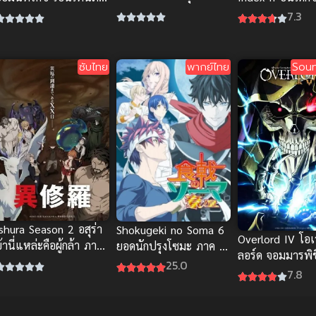
ไทย อนิเมะสร้างแรง
คพิเศษ อนิเมะพากย์ไทย
คาถาต้องห้าม ภ
7.3
นุก
(พากย์ไทย)
ซับไทย
พากย์ไทย
Soun
shura Season 2 อสุร่า
Shokugeki no Soma 6
Overlord IV โอเ
้านี่แหล่ะคือผู้กล้า ภาค
ยอดนักปรุงโซมะ ภาค 6
ลอร์ด จอมมารพิ
2
ซับไทย
25.0
ภาค 4
7.8