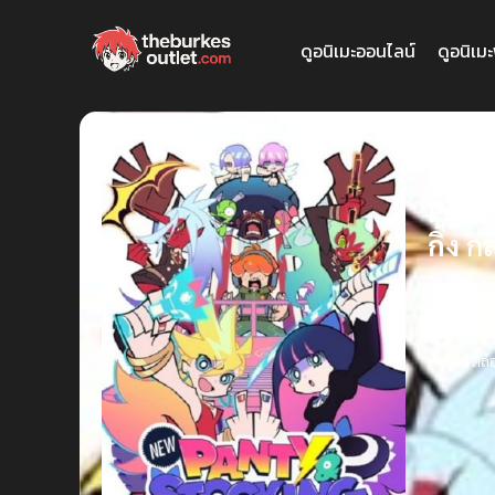
ดูอนิเมะออนไลน์
ดูอนิเม
New P
ภาคให
Pant
กิ้ง
กล
ดูอนิเมะ 
สุดแสบ
แพ
ร่างสุดเพี้
ภาพสไตล์อ