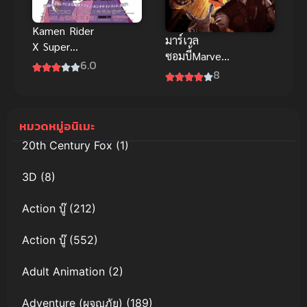
Kamen Rider
มาร์เวล
X Super
ซอมบี้Marvel
Sentai X
6.0
Zombies
8
Space Sheriff
(2025) มาร์
Super Hero
เวลซอมบี้
Taisen Z มาส
หมวดหมู่อนิเมะ
ค์ไรเดอร์ x ซู
เปอร์เซนไท x
20th Century Fox
(1)
ตำรวจอวกาศ
ซูเปอร์ฮีโร่ไท
3D
(8)
เซน Z พากย์
ไทย
Action บู๊
(212)
Action บู๊
(552)
Adult Animation
(2)
Adventure (ผจญภัย)
(189)