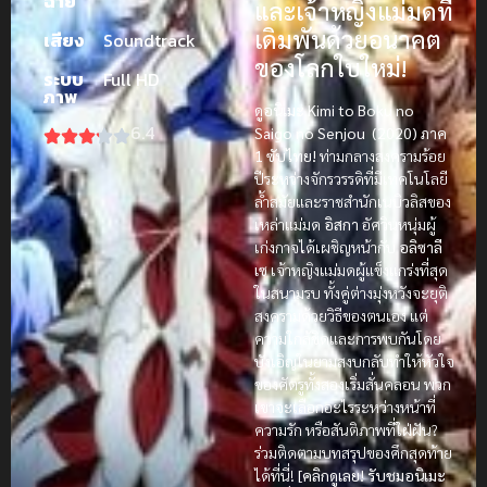
ฉาย
และเจ้าหญิงแม่มดที่
เดิมพันด้วยอนาคต
เสียง
Soundtrack
ของโลกใบใหม่!
ระบบ
Full HD
ภาพ
ดูอนิเมะ Kimi to Boku no
6.4
Saigo no Senjou (2020) ภาค
1 ซับไทย!
ท่ามกลางสงครามร้อย
ปีระหว่างจักรวรรดิที่มีเทคโนโลยี
ล้ำสมัยและราชสำนักเนบิวลิสของ
เหล่าแม่มด
อิสกา
อัศวินหนุ่มผู้
เก่งกาจได้เผชิญหน้ากับ
อลิซาลี
เซ
เจ้าหญิงแม่มดผู้แข็งแกร่งที่สุด
ในสนามรบ ทั้งคู่ต่างมุ่งหวังจะยุติ
สงครามด้วยวิธีของตนเอง แต่
ความใกล้ชิดและการพบกันโดย
บังเอิญในยามสงบกลับทำให้หัวใจ
ของศัตรูทั้งสองเริ่มสั่นคลอน พวก
เขาจะเลือกอะไรระหว่างหน้าที่
ความรัก หรือสันติภาพที่ใฝ่ฝัน?
ร่วมติดตามบทสรุปของศึกสุดท้าย
ได้ที่นี่!
[คลิกดูเลย! รับชมอนิเมะ