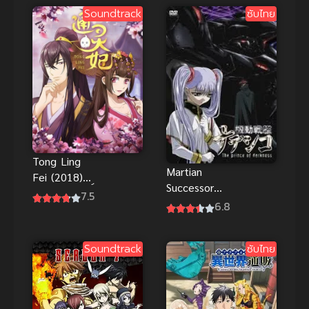
Soundtrack
ซับไทย
ไลน์
Tong Ling
Martian
Fei (2018)
Successor
ชายากายสิทธิ์
7.5
Nadesico –
6.8
Prince Of
Darkness ซับ
Soundtrack
ซับไทย
ไทย