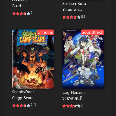
Seishun Buta
Build
Yarou wa
Fighters Try
7
Bunny Girl
8.1
(2014) กันดั้ม
Senpai no
บิลด์ ไฟท์เต
Yume wo
อร์ส ไทร
พากย์ไทย
Soundtrack
Minai เรื่องฝัน
ปั่นป่วยของผม
กับรุ่นพี่บันนี่
เกิร์ล (ซับไทย)
ScoobyDoo!
Log Horizon
Camp Scare
รวมพลคนติด
สคูบี้ดู ค่าย
อยู่ในเกมส์
7.0
7
หลอน พากย์
ภาค 2
ไทยดูฟรีออน