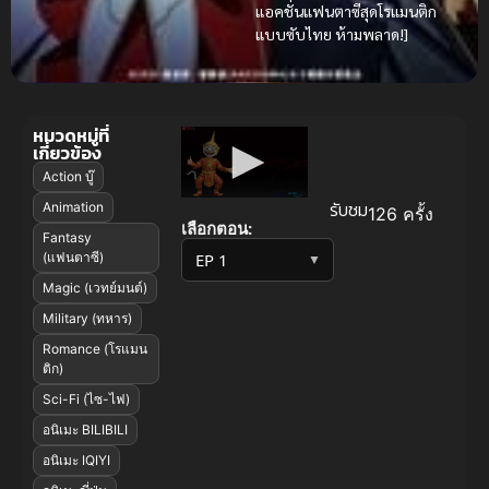
แอคชั่นแฟนตาซีสุดโรแมนติก
แบบซับไทย ห้ามพลาด!]
หมวดหมู่ที่
เกี่ยวข้อง
Action บู๊
รับชม
Animation
126 ครั้ง
เลือกตอน:
Fantasy
(แฟนตาซี)
▼
Magic (เวทย์มนต์)
Military (ทหาร)
Romance (โรแมน
ติก)
Sci-Fi (ไซ-ไฟ)
อนิเมะ BILIBILI
อนิเมะ IQIYI