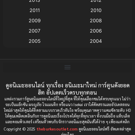
anime
(9)
2011
2010
Anime อนิเมะ
(112)
2009
2008
Big tits (นมใหญ่)
(19)
2007
2006
2005
2004
Bitch (ผู้หญิงร่าน)
(1)
2003
2002
Blackmail (ข่มขู่)
(1)
2001
2000
Blood
(1)
1999
1998
1997
1996
ดูอนิเมะออนไลน์ ทุกเรื่อง อนิเมะมาใหม่ การ์ตูนดังยอด
Bondage (ทาส)
(1)
ฮิต อัปเดตเร็วครบทุกตอน
1993
1992
boys love
(1)
แหล่งรวมการ์ตูนอนิเมะออนไลน์ที่ใหญ่ที่สุด ที่ให้คุณเลือกชมได้ครบทุกแนว ไม่ว่า
1991
1990
จะเป็นแอ็กชัน ผจญภัย โรแมนติก หรือแนว Isekai เราได้คัดสรรและอัปเดตตอน
ใหม่ล่าสุดให้คุณได้ติดตามแบบรวดเร็วทันใจ พร้อมคุณภาพความคมชัดระดับ HD
Censored (เซ็นเซอร์)
1989
(19)
1988
ให้คุณเพลิดเพลินกับการดูอนิเมะเรื่องโปรดได้ทุกที่ทุกเวลา ทั้งบนมือถือ แท็บเล็ต
และคอมพิวเตอร์ เตรียมตัวพบกับจักรวาลอนิเมะสุดมันส์ได้ง่าย ๆ เพียงแค่คลิก
1987
1985
Comedy (ตลก)
(85)
Copyright © 2025
theburkesoutlet.com
ดูอนิเมะออนไลน์ฟรี อัพเดตล่าสุด
1984
1983
ก่อนใคร