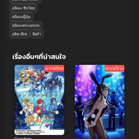
อนิเมะ ซับไทย
อนิเมะญี่ปุ่น
อนิเมะพระเอกเก่ง
อลิซาลีเซ
อิสก้า
เรื่องอื่นๆที่น่าสนใจ
พากย์ไทย
พากย์ไทย
Gundam