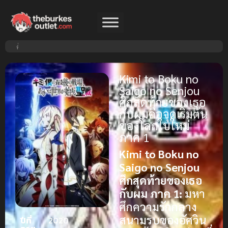
Kimi to Boku no
Saigo no Senjou
ศึกสุดท้ายของเธอ
กับผมคือจุดเริ่มต้น
ของโลกใบใหม่
ภาค 1
Kimi to Boku no
Saigo no Senjou
ศึกสุดท้ายของเธอ
กับผม ภาค 1:
มหา
ศึกความรักกลาง
สนามรบของอัศวิน
ปีที่
2020