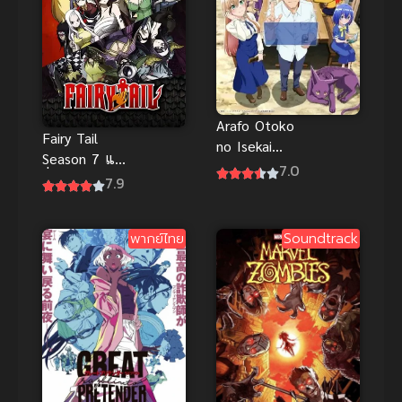
Arafo Otoko
Fairy Tail
no Isekai
Season 7 แฟ
Tsuhan
7.0
รี่เทล ศึกจอม
7.9
Seikatsu ทะลุ
เวทอภินิหาร
มิติไปเป็นยอด
ภาค 7
นักขาย
พากย์ไทย
Soundtrack
ออนไลน์ใน
ต่างโลกของ
ชายวัยสี่สิบ