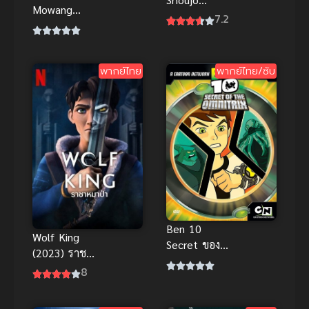
Mowang
(2022) เด็ก
7.2
(The Demon
สาวผู้ที่ถูกทอด
King Who
OVA ซับไทย
Lost His Job)
พากย์ไทย
พากย์ไทย/ซับ
ราชาปีศาจผู้
ว่างงาน
Ben 10
Wolf King
Secret ของ
(2023) ราชา
ออมนิทริกซ์
หมาป่า ภาค
8
เบ็นเท็นภาค
1
พิเศษ อนิเมะ
พากย์ไทยสนุก