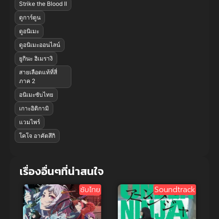
Strike the Blood II
ดูการ์ตูน
ดูอนิเมะ
ดูอนิเมะออนไลน์
ยูกินะ ฮิเมรางิ
สายเลือดแท้ที่สี่
ภาค 2
อนิเมะซับไทย
เกาะอิติกามิ
แวมไพร์
โคโจ อาคัตสึกิ
เรื่องอื่นๆที่น่าสนใจ
ซับไทย
Soundtrack