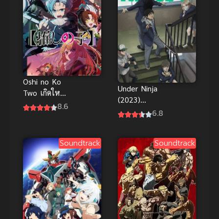
Oshi no Ko
Under Ninja
Two เกิดใหม่
(2023)
เป็นลูกโอชิ
8.6
อันเดอร์
6.8
ภาค 2 อนิเมะ
นินจา อนิเมะ
ดังสนุก ซับ
ซับไทย
ไทย
Soundtrack
Soundtrack
Action
Comedy