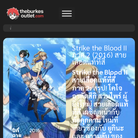
Strike the Blood II
ภาค 2 (2016) สาย
เลือดแท้ที่สี่
Strike the Blood II
สายเลือดแท้ที่สี่
ภาค 2:
สรุป!
โคโจ
อาคัตสึกิ
แวมไพร์
ผู้
ยิ่งใหญ่
สายเลือดแท้
ที่สี่
เผชิญหน้ากับ
ภัยคุกคาม
ใหม่ที่
เกี่ยวข้องกับ
ยูกินะ
ปีที่
2016
และ
ความลับ
ของ
ฉาย