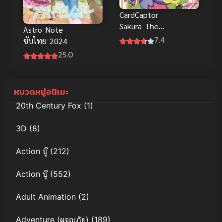
CardCaptor
Sakura The
Astro Note
Movie 1
7.4
ซับไทย 2024
ซากุระ มือ
25.0
ปราบไพ่ทา
โรต์ เดอะมูฟวี่
ตอน ผจญภัย
หมวดหมู่อนิเมะ
เกาะฮ่องกง
20th Century Fox
(1)
พากย์ไทย
3D
(8)
Action บู๊
(212)
Action บู๊
(552)
Adult Animation
(2)
Adventure (ผจญภัย)
(189)