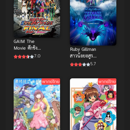
GAIM The
Movie ศึกชิง
Ruby Gillman
ถ้วยทองคำ
7.0
สาวน้อยอสูร
ซับไทย ภาพ
ทะเล พากย์
5.7
ชัด เต็ม
ไทย
เรื่องHD มันส์
แอนิเมชันน่า
ทะลุ
พากย์ไทย
พากย์ไทย
รักผจญภัยใต้
สมุทร