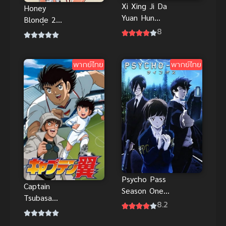
Xi Xing Ji Da
Honey
Yuan Hun
Blonde 2
Tebie Pian
8
ตอนที่ 1-3
(2020) จิต
ซับไทย เพื่อน
วิญญาณวานร
สมัยเด็ก มา
ผู้ยิ่งใหญ่
พากย์ไทย
พากย์ไทย
ซากิและเอริ
นะทั้งสอง
วางแผนที่จะ
ไป
Psycho Pass
Captain
Season One
Tsubasa
ไซโค พาส
8.2
(2018) กัปตัน
ภาค 1 พากย์
ซึบาสะ
ไทย