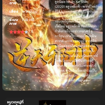
ดูอนิเมะ Nitian Xie Shen
ฉาย
(2020) อสูรพลิกฟ้า พากย์ไทย!
เสียง
พากย์ไทย
ซีรีส์ Action Fantasy Xuanhuan
Cultivation.
ดูอนิเมะ
หยุนเช่อ
ระบบ
Full HD
จอมยุทธ์ผู้สิ้นหวังได้รับโอกาส
ภาพ
เกิดใหม่
อสูรพลิกฟ้า
ในโลกแห่ง
7.8
กำลังภายใน
และ
เวทมนตร์
ดู
การ์ตูน
เขาครอบครอง
ไข่มุกพิษ
สวรรค์
และความทรงจำจากอดีต.
ดูอนิเมะออนไลน์
หยุนเช่อ
เริ่ม
ต้นการฝึกฝนพลังและสร้างเส้น
ทางแห่งการ
แก้แค้น
อนิเมะพากย์
ไทย
เรื่องราว
แอ็กชัน
การต่อสู้
แฟนตาซี
และการบ่มเพาะพลังที่
ดุเดือด.
หนังเต็มเรื่อง
มาร่วมเป็น
พยานในตำนานการพลิกฟ้า
ท้าทายสวรรค์ของ
หยุนเช่อ
!
หมวดหมู่ที่