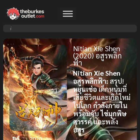
Nitian Xie Shen
(2020) อสูรพลิก
ฟ้า
Nitian Xie Shen
อสูรพลิกฟ้า:
สรุป!
หยุนเช่อ
เด็กหนุ่มที่
เสียชีวิตและเกิดใหม่
ในโลก
กำลังภายใน
พร้อมกับ
ไข่มุกพิษ
สวรรค์
และพลัง
อสูร
ปีที่
2020