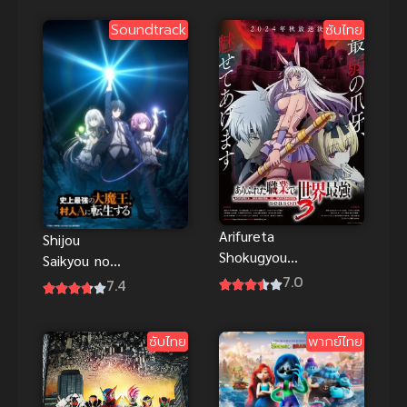
Soundtrack
ซับไทย
Arifureta
Shijou
Shokugyou
Saikyou no
de Sekai
7.0
Daimaou ชีวิต
7.4
Saikyou
ใหม่ไม่
Season 3
ธรรมดาของ
อาชีพกระจอก
ซับไทย
พากย์ไทย
ราชาปีศาจขี้
แล้วทำไม ยัง
เหงา
ไงข้าก็เทพ
ภาค 3