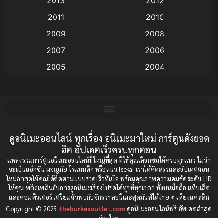
2013
2012
anime
(9)
2011
2010
Anime อนิเมะ
(112)
2009
2008
Big tits (นมใหญ่)
(19)
2007
2006
2005
2004
Bitch (ผู้หญิงร่าน)
(1)
2003
2002
Blackmail (ข่มขู่)
(1)
2001
2000
Blood
(1)
1999
1998
1997
1996
ดูอนิเมะออนไลน์ ทุกเรื่อง อนิเมะมาใหม่ การ์ตูนดังยอด
Bondage (ทาส)
(1)
ฮิต อัปเดตเร็วครบทุกตอน
1993
1992
boys love
(1)
แหล่งรวมการ์ตูนอนิเมะออนไลน์ที่ใหญ่ที่สุด ที่ให้คุณเลือกชมได้ครบทุกแนว ไม่ว่า
1991
1990
จะเป็นแอ็กชัน ผจญภัย โรแมนติก หรือแนว Isekai เราได้คัดสรรและอัปเดตตอน
ใหม่ล่าสุดให้คุณได้ติดตามแบบรวดเร็วทันใจ พร้อมคุณภาพความคมชัดระดับ HD
Censored (เซ็นเซอร์)
1989
(19)
1988
ให้คุณเพลิดเพลินกับการดูอนิเมะเรื่องโปรดได้ทุกที่ทุกเวลา ทั้งบนมือถือ แท็บเล็ต
และคอมพิวเตอร์ เตรียมตัวพบกับจักรวาลอนิเมะสุดมันส์ได้ง่าย ๆ เพียงแค่คลิก
1987
1985
Comedy (ตลก)
(234)
Copyright © 2025
theburkesoutlet.com
ดูอนิเมะออนไลน์ฟรี อัพเดตล่าสุด
1984
1983
ก่อนใคร