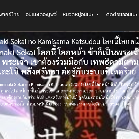
ะพากย์ไทย
อนิเมะเดอะมูฟวี่
หมวดหมู่อนิเมะ
ติดต่อขออนิเมะ
aki Sekai no Kamisama Katsudou โลกนี้โลกหน้า
naki Sekai
โลกนี้ โลกหน้า ข้าก็เป็นพระเจ้
ี
พระเจ้า
เขาต้องร่วมมือกับ
เทพธิดามิตาม
และใช้
พลังศรัทธา
ต่อสู้กับระบบที่โหดร้าย
Kaminaki Sekai no Kamisama Katsudou (2023) โลกนี้ โลกหน้า ข้าก็เป็นพระเจ้า
ถูกส่งไป
ต่างโลก
ที่ไม่มี
พระเจ้า
และทุกคนจะถูกประหารตอนอายุ 16.
โลกนี้ โลก
เขาต้องช่วยกันสร้าง
ลัทธิ
และศรัทธาขึ้นใหม่.
ดูอนิเมะออนไลน์
เรื่องราว
ตลก
แฟ
บบกดขี่
ของโลกใหม่.
หนังเต็มเรื่อง
มาร่วมติดตามภารกิจอันวุ่นวายของ
ยูกิโตะ
!