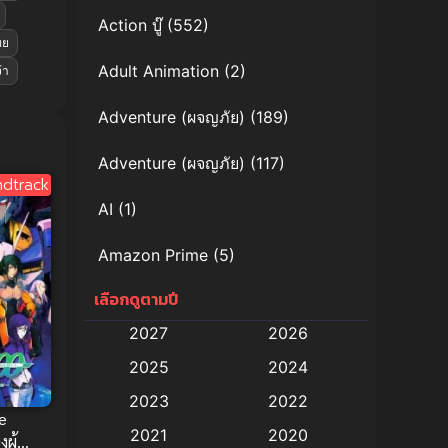
Action บู๊
(552)
ทย
Adult Animation
(2)
้า
Adventure (ผจญภัย)
(189)
Adventure (ผจญภัย)
(117)
dtrack
AI
(1)
Amazon Prime
(5)
เลือกดูตามปี
Anal (ประตูหลัง)
(11)
2027
2026
Animation
(579)
2025
2024
Animation การ์ตูน
(88)
2023
2022
e
2021
2020
Animation อนิเมะ
(72)
ผู้