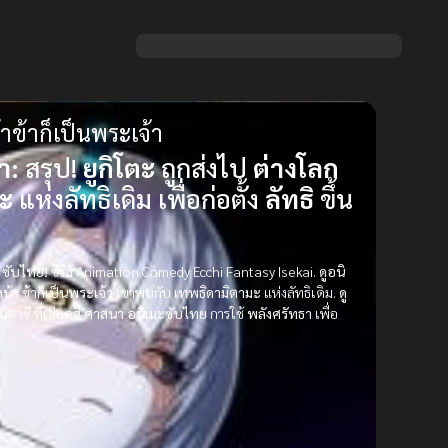
ข้าก็เป็นพระเจ้า
า:
สรุป!
ยูกิโตะ
ถูกส่งไป
ต่างโลก
ะ
แห่งลัทธิเดิม เพื่อก่อตั้ง
ลัทธิ
ขึ้น
 ซับไทย!
ซีรีส์ Animation Comedy Ecchi Fantasy Isekai.
ดูอนิ
หน้า ข้าก็เป็นพระเจ้า
เขาพบกับ
เทพธิดามิตามะ
แห่งลัทธิเดิม.
ดู
นตาซี
ที่เสียดสี
ศาสนา
อนิเมะซับไทย
การใช้
พลังศรัทธา
เพื่อ