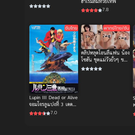
ฮาเร็มล้มทวยเทพ
ยอดนักสู้
7.8
ซับไทย
พากย์ไทย/ซับ
คลิปหลุดโอนลี่แฟน น้อง
โซฮัน ชุดแม่วัวยั่วๆ ขย่ม
ของเล่นเด้งเอวหน้าอ้อน
Lupin III Dead or Alive
จอมโจรลูแปงที่ 3 เดด
ออร์ อะไลฟ์ ซับไทย ดู
7.0
ฟรี