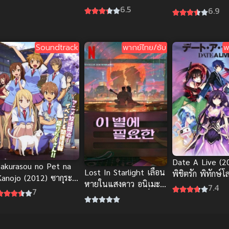
เมะหุ่นยนต์คลาสสิกต่อสู้
6.5
บุกเบิก
6.9
เดือด
Soundtrack
พากย์ไทย/ซับ
พ
Date A Live (2
Sakurasou no Pet na
Lost In Starlight เลือน
พิชิตรัก พิทักษ์
Kanojo (2012) ซากุระ
หายในแสงดาว อนิเมะ
1
7.4
โซว หอพักสร้างฝัน
7
พากย์ไทย สุดยอดเรื่อง
ราว