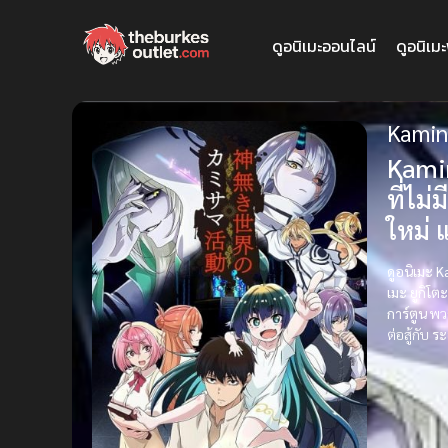
ดูอนิเมะออนไลน์
ดูอนิเม
Kamin
Kami
ที่ไม่ม
ใหม่ 
ดูอนิเมะ 
เมะ
ยูกิโตะ
การ์ตูน
พวก
ต่อสู้กับ
ระ