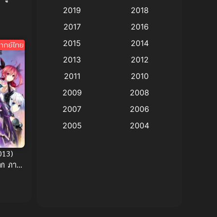
2019
2018
Animation แอนิเมชั่น
(1)
2017
2016
Animation แอนิเมชัน
(19)
2015
2014
ากย์ไทย
2013
2012
anime
(9)
2011
2010
Anime อนิเมะ
(112)
2009
2008
Big tits (นมใหญ่)
(19)
2007
2006
2005
2004
Bitch (ผู้หญิงร่าน)
(1)
2003
2002
Blackmail (ข่มขู่)
(1)
013)
2001
2000
โลก ภาค
Blood
(1)
1999
1998
1997
1996
Bondage (ทาส)
(1)
1993
1992