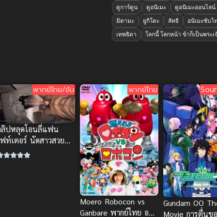
ดูการ์ตูน
ดูอนิเมะ
ดูอนิเมะออนไลน์
มิตามะ
ยูกิโตะ
ลัทธิ
อนิเมะซับไ
เทพธิดา
โลกนี้ โลกหน้า ข้าก็เป็นพระเจ
พากย์ไทย/ซับ
พากย์ไทย
Soun
คลิปหลุดโอนลี่แฟน
ไฟท์เตอร์ นัดสาวสวยหุ่น
แซ่บบริการปากมิดด้าม
Moero Robocon vs
Gundam OO Th
Ganbare พากย์ไทย อนิ
Movie การตื่นของ