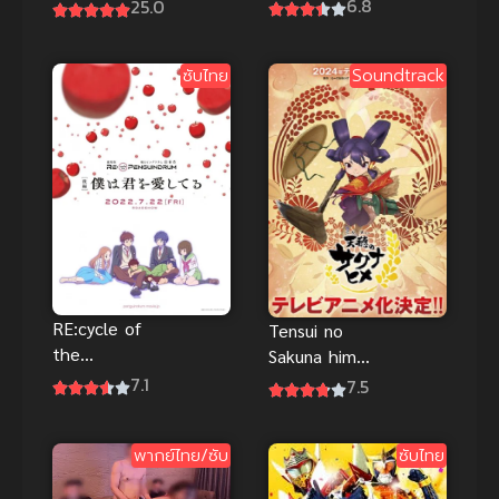
Asterisk
โทรเวิร์ต ซับ
6.8
25.0
Season 2
ไทย
โรงเรียน
ซับไทย
Soundtrack
สัประยุทธ์ แอ
สเทอริสก์ ภาค
2
RE:cycle of
Tensui no
the
Sakuna hime
PENGUINDR
เจ้าหญิงซาคุ
7.1
7.5
UM Part 2
นะแห่งน้ำและ
ซับไทย อนิ
รวงข้าว
พากย์ไทย/ซับ
ซับไทย
เมะดราม่า
ลึกลับสุดป่วน