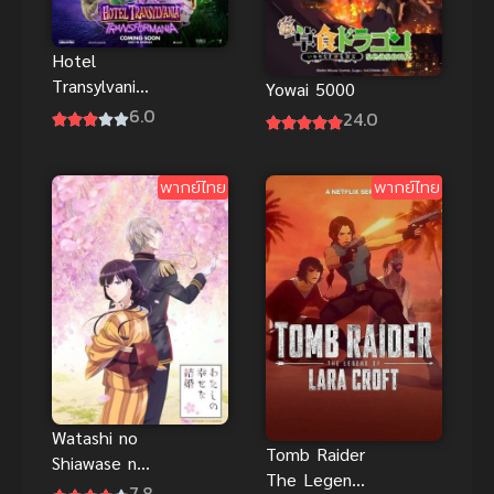
Hotel
Transylvania
Yowai 5000
4 โรงแรมผี
6.0
24.0
หนีไปพักร้อน
เปลี่ยนร่างไป
ป่วนโลก
พากย์ไทย
พากย์ไทย
พากย์
Watashi no
Tomb Raider
Shiawase na
The Legend
Kekkon ขอให้
7.8