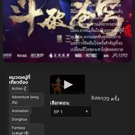
ต้องชิงไหวชิงพริบกับเหล่ายอด
ฝีมือจากสำนักต่าง ๆ ที่มารวมตัว
กัน และยังได้พบกับ
อวิ๋นยุน
อีก
ครั้งในสถานการณ์ที่ยากจะหลีก
เลี่ยง ภาคนี้เต็มไปด้วยการต่อสู้ที่
ดุเดือด ฉากแอคชั่นสุดอลังการ
และการตัดสินใจครั้งสำคัญที่จะ
เปลี่ยนชีวิตของเขาไปตลอดกาล
หมวดหมู่ที่
เกี่ยวข้อง
Action บู๊
รับชม
Adventure (ผจญ
170 ครั้ง
เลือกตอน:
ภัย)
Animation
▼
Donghua
Fantasy
(แฟนตาซี)