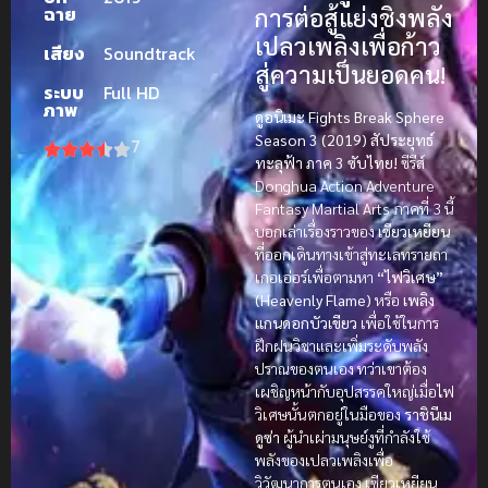
ฉาย
การต่อสู้แย่งชิงพลัง
เปลวเพลิงเพื่อก้าว
เสียง
Soundtrack
สู่ความเป็นยอดคน!
ระบบ
Full HD
ภาพ
ดูอนิเมะ Fights Break Sphere
Season 3 (2019) สัประยุทธ์
7
ทะลุฟ้า ภาค 3 ซับไทย!
ซีรีส์
Donghua Action Adventure
Fantasy Martial Arts ภาคที่ 3 นี้
บอกเล่าเรื่องราวของ
เซียวเหยียน
ที่ออกเดินทางเข้าสู่ทะเลทรายถา
เกอเอ่อร์เพื่อตามหา
“ไฟวิเศษ”
(Heavenly Flame)
หรือ
เพลิง
แกนดอกบัวเขียว
เพื่อใช้ในการ
ฝึกฝนวิชาและเพิ่มระดับพลัง
ปราณของตนเอง ทว่าเขาต้อง
เผชิญหน้ากับอุปสรรคใหญ่เมื่อไฟ
วิเศษนั้นตกอยู่ในมือของ
ราชินีเม
ดูซ่า
ผู้นำเผ่ามนุษย์งูที่กำลังใช้
พลังของเปลวเพลิงเพื่อ
วิวัฒนาการตนเอง เซียวเหยียน