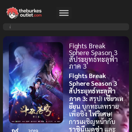
Fights Break
Sphere Season 3
สัประยุทธ์ทะลุฟ้า
ภาค 3
Fights Break
Sphere Season 3
สัประยุทธ์ทะลุฟ้า
ภาค 3:
สรุป!
เซียวเห
ยียน
บุกทะเลทราย
เพื่อชิง
ไฟวิเศษ
!
การเผชิญหน้ากับ
ราชินีเมดูซ่า
และ
ปีที่
2019