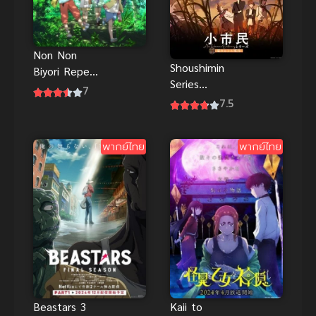
Non Non
Shoushimin
Biyori Repeat
Series
(2015) สาวใส
7
Season 2 โช
7.5
หัวใจบ้านทุ่ง
ชิมิน วิธีการ
ภาค 2
เป็นคน
พากย์ไทย
พากย์ไทย
ธรรมดา ภาค
2
Beastars 3
Kaii to