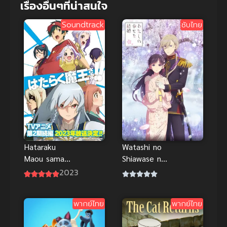
เรื่องอื่นๆที่น่าสนใจ
Soundtrack
ซับไทย
Hataraku
Watashi no
Maou sama
Shiawase na
Season 2
Kekkon 2 ขอ
2023
Part 2 ผู้กล้า
ให้รักเรานี้ได้มี
ซึนซ่าส์กับจอม
ความสุข ภาค
พากย์ไทย
พากย์ไทย
มารสู้ชีวิต
2
ภาค 2 พาร์ท