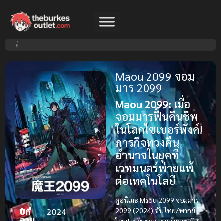
Maou 2099 จอม
มาร 2099
Maou 2099:
เมื่อ
จอมมารฟื้นคืนชีพ
ในโลกไซเบอร์พังค์!
ภารกิจทวงคืน
อำนาจในยุคที่
เวทมนตร์พ่ายแพ้
ต่อเทคโนโลยี
ดูอนิเมะ Maou 2099 จอมมาร
2099 (2024) ซับไทย/พากย์
ปีที่
2024
ฉาย
ไทย!
หลังจากพ่ายแพ้และหลับ