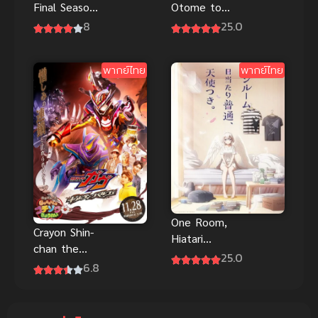
Final Season
Otome to
Part 1
Kamikakushi
8
25.0
(2024) บีส
ซับไทย
ตาร์ ภาค 3
พากย์ไทย
พากย์ไทย
One Room,
Crayon Shin-
Hiatari
chan the
Futsuu,
25.0
Movie 33
6.8
Tenshi
Super Hot!
The Spicy
Kasukabe