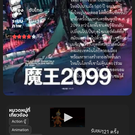
ใหลไปนานถึง 500 ปี จอมมารผู้
เสียง
ซับไทย
ยิ่งใหญ่
เบลตอล
ได้ฟื้นคืนชีพขึ้น
มาอีกครั้งในมหานครชินจูกุปี ค.ศ.
ระบบ
Full HD
ภาพ
2099 ทว่าโลกที่เขาเคยรู้จักกลับ
เปลี่ยนไปเป็นยุคไซเบอร์พังค์ที่ล้ำ
8.2
สมัยและเต็มไปด้วยแสงสี เขาต้อง
เผชิญหน้ากับยุคที่ศรัทธาลดน้อย
ลงและเทคโนโลยีครองเมือง
พร้อมหาทางสร้างกองทัพขึ้นมา
ใหม่ในโลกที่เขาไม่คุ้นเคย
[ร่วม
สัมผัสการผจญภัยสุดล้ำของจอม
มารในโลกอนาคต คลิกรับชมได้
ทันที!]
หมวดหมู่ที่
เกี่ยวข้อง
Action บู๊
รับชม
Animation
121 ครั้ง