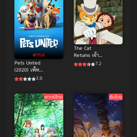
2
The Cat
Returns เจ้า
แมว ยอด
Pets United
7.2
นักสืบ พากย์
(2020) เพ็ทส์
ไทย อนิเมะจิบ
ยูไนเต็ด พากย์
3.8
ลิสุดแสนน่ารัก
ไทยเต็มเรื่อง
ฟรีนะจ๊ะ
พากย์ไทย
ซับไทย