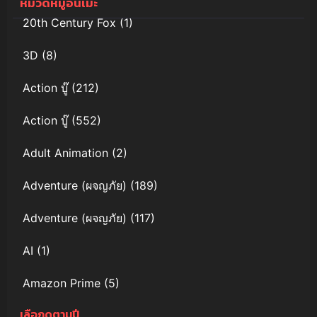
หมวดหมู่อนิเมะ
Dancers ชิน
20th Century Fox
(1)
จังเดอะมูฟวี่
ระเบิดความ
3D
(8)
เผ็ด! คัสึกาเบะ
แดนเซอร์
Action บู๊
(212)
พากย์ไทย
Action บู๊
(552)
Adult Animation
(2)
Adventure (ผจญภัย)
(189)
Adventure (ผจญภัย)
(117)
AI
(1)
Amazon Prime
(5)
เลือกดูตามปี
Anal (ประตูหลัง)
(11)