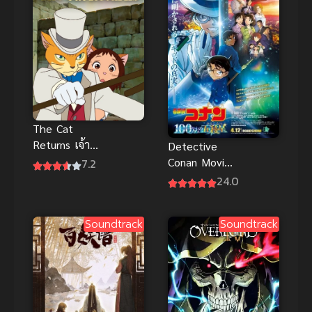
ด่านสุดฮิต
The Cat
Returns เจ้า
Detective
แมว ยอด
Conan Movie
7.2
นักสืบ พากย์
27 : ปริศนา
24.0
ไทย อนิเมะจิบ
ปราการ 5
ลิสุดแสนน่ารัก
แฉก พากย์
Soundtrack
Soundtrack
ไทย