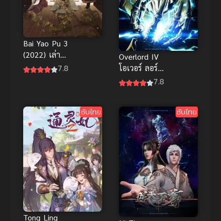
Bai Yao Pu 3
(2022) เล่า
Overlord IV
ขานตำนาน
7.8
โอเวอร์ ลอร์ด
ปีศาจ ภาค 3
จอมมารพิชิต
7.8
โลก ภาค 4
ซับไทย
ซับไทย
Tong Ling