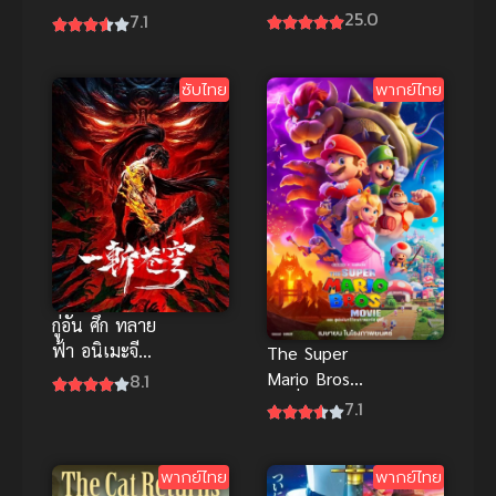
หญิงทะลุมิติ
เดือด ชมรมกา
25.0
7.1
ซับไทย
บัดดี้ (ซับไทย)
ซับไทย
พากย์ไทย
กู่อัน ศึก ทลาย
ฟ้า อนิเมะจีน
The Super
แนวกำลัง
Mario Bros
8.1
ภายในฟอร์ม
มูฟวี่ พากย์
7.1
ยักษ์เรื่องใหม่
ไทย
ล่าสุด
แอนิเมชัน
พากย์ไทย
พากย์ไทย
ผจญภัยตะลุย