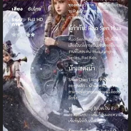
ของคนเลว ภาค 7
นำเสนอทีมงาน
เสียง
ซับไทย
ระดับแนวหน้าของวงการ
ภาพยนตร์
ระบบ
Full HD
ภาพ
ผู้กำกับ: Ruo Sen Hua
Ruo Sen Hua เป็นผู้กำกับที่มีชื่อ
เสียงในวงการอนิเมชั่นของจีน ผล
งานที่โดดเด่น: Hua Jianghu
series, Bad Kids.
นักแสดงนำ
Shao Chen Liang
รับบทเป็น ตัว
ละครหลัก – นักแสดงมากความ
สามารถที่ถ่ายทอดอารมณ์ได้อย่าง
ลึกซึ้ง
Yi Shan Wang
รับบทเป็น ตัว
ละครสมทบ – เพิ่มสีสันและความ
เข้มข้นให้กับเนื้อเรื่อง
ข้อมูลเพิ่มเติม:
แนว Action บู๊,