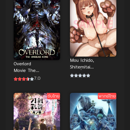
Mou Ichido,
Overlord
Shitemitai
Movie The
ตอนที่ 1 ซับ
Undead King
7.0
ไทย H-Anime
ซับไทย
ซับไทย Big
tits (นมใหญ่)
ซับไทย
พากย์ไทย
|