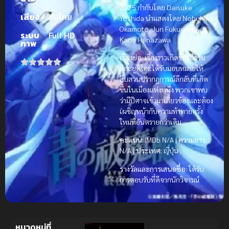
2025 กำกับโดย Daisuke
เสียง
ซับไทย
Yoshida นำแสดงโดย Nobuhiko
Okamoto, Jun Fukuyama,
ระบบ
Full HD
Kana Hanazawa
ภาพ
เรื่องย่อ:
เรื่องราวเกิดขึ้นเมื่อริน
และยูคิโอะได้รับมอบหมายให้
สืบสวนปรากฏการณ์ลึกลับที่เกิด
ขึ้นในเมืองแห่งหนึ่ง พวกเขาพบ
ว่ามีปีศาจเข้ามาเกี่ยวข้องและต้อง
เผชิญหน้ากับความท้าทายครั้ง
ใหม่ที่อันตรายกว่าเดิม
คะแนน:
IMDb N/A |
ความยาว:
N/A |
ประเทศ:
ญี่ปุ่น
รางวัลและการเสนอชื่อ:
ได้รับ
การตอบรับที่ดีจากนักวิจารณ์
หมวดหมู่ที่