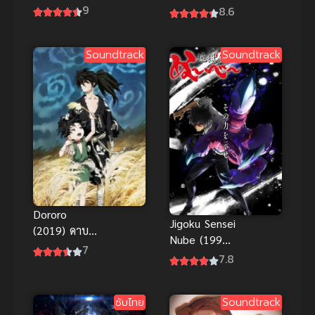
Mugen Jou-
Kaigyoku/Gyo
9
8.6
hen ดาบ
kusetsu มหา
พิฆาตอสูร
เวทย์ผนึกมาร
Soundtrack
Soundtrack
เดอะมูฟวี่
พากย์ไทย
ปราสาทไร้
ขอบเขต
Dororo
Jigoku Sensei
(2019) ดาบ
Nube (1996)
ล่าพญามาร
7
มืออสูรล่า
7.8
โดโรโระ
ปีศาจ
ซับไทย
Soundtrack