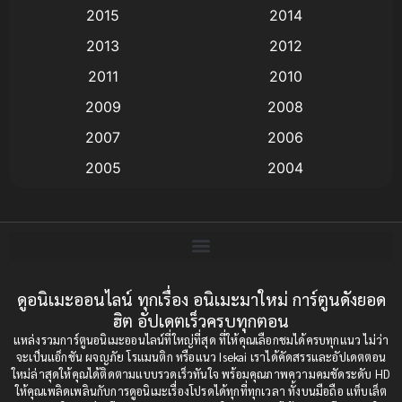
Animation แอนิเมชั่น
(1)
2015
2014
2013
2012
anime
(9)
2011
2010
Anime อนิเมะ
(112)
2009
2008
Big tits (นมใหญ่)
(19)
2007
2006
2005
2004
Bitch (ผู้หญิงร่าน)
(1)
2003
2002
Blackmail (ข่มขู่)
(1)
2001
2000
Blood
(1)
1999
1998
1997
1996
ดูอนิเมะออนไลน์ ทุกเรื่อง อนิเมะมาใหม่ การ์ตูนดังยอด
Bondage (ทาส)
(1)
ฮิต อัปเดตเร็วครบทุกตอน
1993
1992
boys love
(1)
แหล่งรวมการ์ตูนอนิเมะออนไลน์ที่ใหญ่ที่สุด ที่ให้คุณเลือกชมได้ครบทุกแนว ไม่ว่า
1991
1990
จะเป็นแอ็กชัน ผจญภัย โรแมนติก หรือแนว Isekai เราได้คัดสรรและอัปเดตตอน
ใหม่ล่าสุดให้คุณได้ติดตามแบบรวดเร็วทันใจ พร้อมคุณภาพความคมชัดระดับ HD
Censored (เซ็นเซอร์)
1989
(19)
1988
ให้คุณเพลิดเพลินกับการดูอนิเมะเรื่องโปรดได้ทุกที่ทุกเวลา ทั้งบนมือถือ แท็บเล็ต