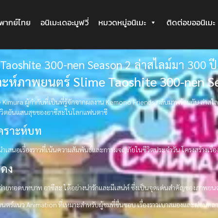
ะพากย์ไทย
อนิเมะเดอะมูฟวี่
หมวดหมู่อนิเมะ
ติดต่อขออนิเมะ
Taoshite 300-nen Season 2 ล่าสไลม์มา 300 ปี 
าะห์ภาพยนตร์ Slime Taoshite 300-nen S
imura ผู้กำกับที่เป็นที่รู้จักจากผลงาน Kemono Friends กลับมาพร้อมกับ ล่าสไลม์ม
ชีวิตอันแสนสุขของอาซึสะในโลกแฟนตาซี
เคราะห์บท
ำเสนอเรื่องราวที่เน้นความสัมพันธ์และการผจญภัยในชีวิตประจำวัน โครงสร้างเรื
สดง
ถ่ายทอดบทบาท อาซึสะ ได้อย่างน่ารักและมีเสน่ห์ ซึ่งเป็นจุดเด่นสำคัญของภาพยนตร์เ
ตร์แนว Animation ที่เหมาะสำหรับผู้ชมที่ชื่นชอบ เรื่องราวเบาสมองและผ่อนคล