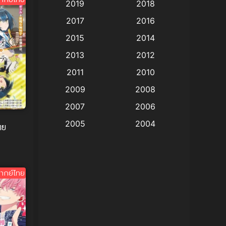
2019
2018
Animation แอนิเมชั่น
(1)
2017
2016
Animation แอนิเมชัน
(19)
2015
2014
2013
2012
anime
(9)
2011
2010
Anime อนิเมะ
(112)
2009
2008
Big tits (นมใหญ่)
(19)
2007
2006
2005
2004
ทย
Bitch (ผู้หญิงร่าน)
(1)
2003
2002
Blackmail (ข่มขู่)
(1)
2001
2000
ากย์ไทย
Blood
(1)
1999
1998
1997
1996
Bondage (ทาส)
(1)
1993
1992
boys love
(1)