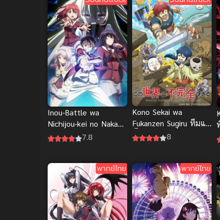
Kono Sekai wa
Inou-Battle wa
Fukanzen Sugiru ทีมแก้
Nichijou-kei no Naka
บั๊กในโลกเกมที่ไม่สมบูรณ์
de พลังป่วนก๊วนเหนือ
8
7.8
ธรรมชาติ
พากย์ไทย
พากย์ไทย