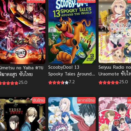
ScoobyDoo! 13
Seiyuu Radio no
Kimetsu no Yaiba ดาบ
Spooky Tales Around
Uraomote ซับไ
พิฆาตอสูร ซับไทย
the World สคูบี้ดู ไข
7.2
25.0
25.0
ปริศนาพากย์ไทย
ซับไทย
พากย์ไทย
พ