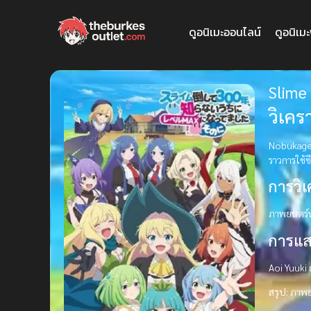
ดูอนิเมะออนไลน์
ดูอนิเม
Slime 
วิเคร
Nobukage K
ราวการใช้
การวิ
ภาพยนตร์น
การแ
Aoi Yuuki 
สรุป:
ภาพยน