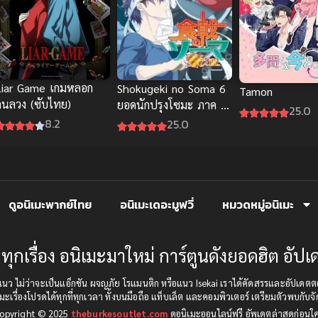
Liar Game เกมหลอก
Shokugeki no Soma 6
Tamon
คนลวง (ซับไทย)
ยอดนักปรุงโซมะ ภาค 6
25.0
ซับไทย
8.2
25.0
ดูอนิเมะพากย์ไทย
อนิเมะเดอะมูฟวี่
หมวดหมู่อนิเมะ
ทุกเรื่อง อนิเมะมาใหม่ การ์ตูนดังยอดฮิต อั
บทุกแนว ไม่ว่าจะเป็นแอ็กชัน ผจญภัย โรแมนติก หรือแนว Isekai เราได้คัดสรรและอัป
มะเรื่องโปรดได้ทุกที่ทุกเวลา ทั้งบนมือถือ แท็บเล็ต และคอมพิวเตอร์ เตรียมตัวพบกับจั
opyright © 2025
theburkesoutlet.com
ดูอนิเมะออนไลน์ฟรี อัพเดตล่าสุดก่อนใ