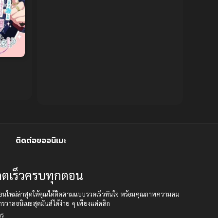
1991
1990
Censored (เซ็นเซอร์)
1989
(19)
1988
1987
1985
Comedy (ตลก)
(234)
1984
1983
Comedy (ตลก)
(85)
1982
1981
1980
1979
Comic Book การ์ตูน
(1)
1977
1972
Coming of Age ก้าวพ้นวัย
(7)
Coming-of-Age ก้าวผ่านวัย
(6)
ติดต่อขออนิเมะ
Creampie (หลั่งใน)
(19)
ปเดตเร็วครบทุกตอน
Crime
(8)
เดตตอนใหม่ล่าสุดให้คุณได้ติดตามแบบรวดเร็วทันใจ พร้อมคุณภาพความคม
Crime อาชญากรรม
(10)
กรวาลอนิเมะสุดมันส์ได้ง่าย ๆ เพียงแค่คลิก
คร