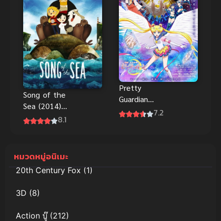
Pretty
Song of the
Guardian
Sea (2014)
Sailor Moon
7.2
เสียงเพลงแห่ง
8.1
Cosmos เดอะ
ท้องทะเล
มูฟวี่ พากย์
พากย์ไทย
ไทย สนุกสุด
ออนไลน์
หมวดหมู่อนิเมะ
มันส์
20th Century Fox
(1)
3D
(8)
Action บู๊
(212)