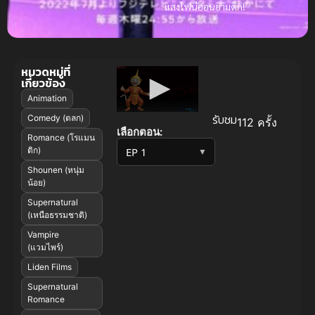
แสงไฟนีออนยามดึก!
หมวดหมู่ที่
เกี่ยวข้อง
Animation
รับชม
Comedy (ตลก)
112 ครั้ง
เลือกตอน:
Romance (โรแมน
ติก)
▼
Shounen (หนุ่ม
น้อย)
Supernatural
(เหนือธรรมชาติ)
Vampire
(แวมไพร์)
Liden Films
Supernatural
Romance