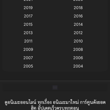
Animation อนิเมะ
(72)
2019
2018
Animation แอนิเมชั่น
(1)
2017
2016
Animation แอนิเมชัน
(19)
2015
2014
2013
2012
anime
(9)
2011
2010
Anime อนิเมะ
(112)
2009
2008
Big tits (นมใหญ่)
(19)
2007
2006
2005
2004
Bitch (ผู้หญิงร่าน)
(1)
2003
2002
Blackmail (ข่มขู่)
(1)
2001
2000
Blood
(1)
1999
1998
1997
1996
ดูอนิเมะออนไลน์ ทุกเรื่อง อนิเมะมาใหม่ การ์ตูนดังยอด
Bondage (ทาส)
(1)
ฮิต อัปเดตเร็วครบทุกตอน
1993
1992