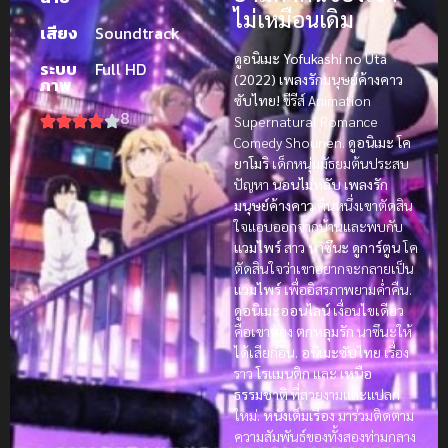
ไม่เหมือนเดิม
เสียง
Soundtrack
ดูอนิเมะ Yofukashi no Uta
ระบบ
Full HD
(2022) เพลงรักมนุษย์ค้างคาว
ภาพ
ซับไทย!
ซีรีส์ Animation
8
Supernatural Romance
Comedy Shounen.
ดูอนิเมะ
โค
ยาโมริ
เด็กหนุ่มมัธยมต้นประสบ
ปัญหา
นอนไม่หลับ
เพลงรัก
มนุษย์ค้างคาว
คืนหนึ่งเขาตัดสิน
ใจแอบออกจากบ้านและพบกับ
แวมไพร์
สาว
นาซึนะ
ดูการ์ตูน
โค
ตัดสินใจว่าเขาอยากจะกลายเป็น
แวมไพร์
เพื่ออิสรภาพยามค่ำคืน.
ดูอนิเมะออนไลน์
เงื่อนไขเดียว
คือเขาต้อง
ตกหลุมรัก
นาซึนะให้
ได้เสียก่อน.
อนิเมะซับไทย
เรื่อง
ราว
โรแมนติก
และ
เหนือ
ธรรมชาติ
ที่สวยงามและแปลก
ใหม่.
หนังเต็มเรื่อง
มาร่วมติดตาม
ความสัมพันธ์ของทั้งสองท่ามกลาง