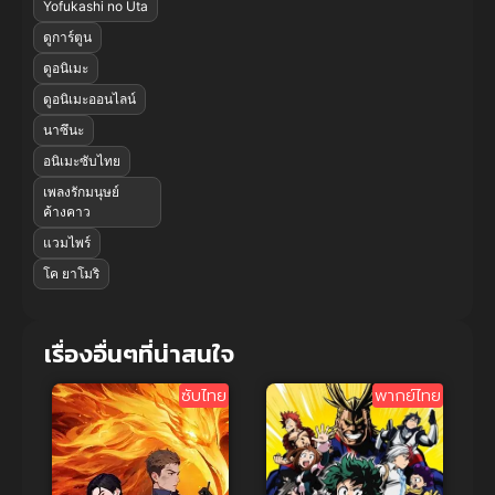
Yofukashi no Uta
ดูการ์ตูน
ดูอนิเมะ
ดูอนิเมะออนไลน์
นาซึนะ
อนิเมะซับไทย
เพลงรักมนุษย์
ค้างคาว
แวมไพร์
โค ยาโมริ
เรื่องอื่นๆที่น่าสนใจ
ซับไทย
พากย์ไทย