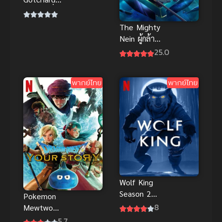
เดอะมูฟวี่ ฟิว
เจอร์เดย์เบรค
The Mighty
พากย์ไทย
Nein ผู้กล้า
ความสนุก
จำเป็น พากย์
25.0
ไทย
พากย์ไทย
พากย์ไทย
Wolf King
Season 2
Pokemon
(2025) ราชา
8
Mewtwo
หมาป่า ภาค
Strikes Back
5.7