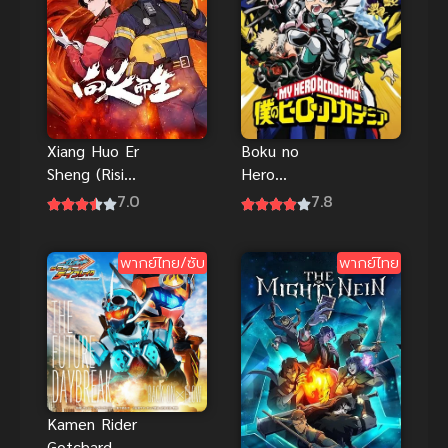
Boku no
Xiang Huo Er
Hero
Sheng (Rising
Academia
in the Fire)
7.8
7.0
(2016) มาย
กองเพลิงที่ลุก
ฮีโร่ อคาเดเมีย
โชน
พากย์ไทย/ซับ
พากย์ไทย
ภาค 1
Kamen Rider
Gotchard