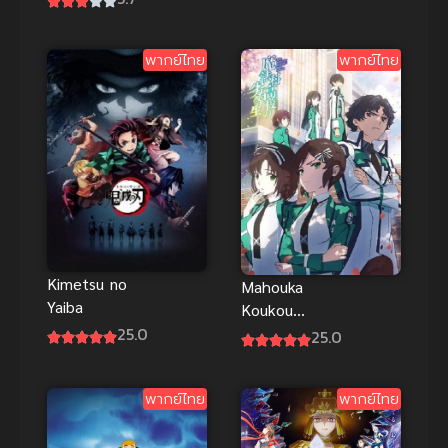
2
Evolution
โปเกมอน
พากย์ไทย
พากย์ไทย
ความแค้นขอ
งมิวทู
EVOLUTION
พากย์ไทย
Kimetsu no
Mahouka
Yaiba
Koukou
25.0
Season 2024
25.0
ซับไทย
พากย์ไทย
พากย์ไทย