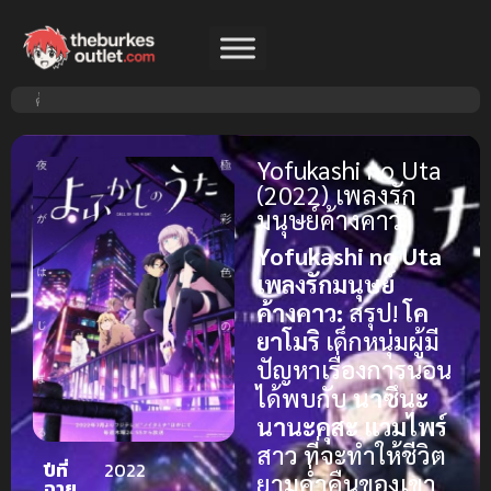
Yofukashi no Uta
(2022) เพลงรัก
มนุษย์ค้างคาว
Yofukashi no Uta
เพลงรักมนุษย์
ค้างคาว:
สรุป!
โค
ยาโมริ
เด็กหนุ่มผู้มี
ปัญหาเรื่องการนอน
ได้พบกับ
นาซึนะ
นานะคุสะ
แวมไพร์
สาว ที่จะทำให้ชีวิต
ปีที่
2022
ยามค่ำคืนของเขา
ฉาย