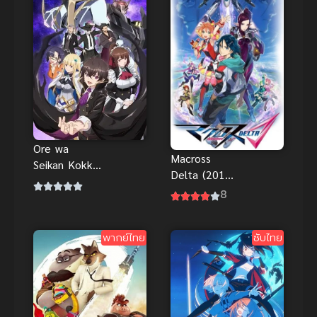
Ore wa
Macross
Seikan Kokka
Delta (2016)
no Akutoku
มาครอส
8
Ryoushu! ข้า
เดลต้า
คือขุนนางชั่ว
แห่งอาณาจักร
พากย์ไทย
ซับไทย
ดวงดาว!