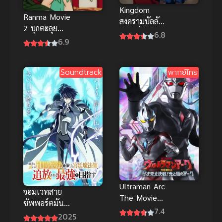
Kingdom
Ranma Movie
สงครามบัลลังก์
2 บุกตะลุย
ผงาดจิ๋นซี
6.8
พากย์ไทย รัน
6.9
ม่าไอ้หนุ่มกังฟู
สุดยอดการ
Soundtrack
พากย์ไทย
ต่อสู้
Ultraman Arc
จอมเวทสาย
The Movie
ซัพพอร์ตมัน
The Clash of
7.4
ไม่รุ่ง ภาค 1
2025
Light and