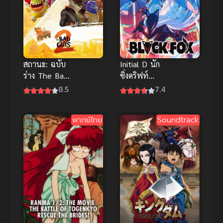
สถานะ: ฉบับ
Initial D นัก
ร่าง The Bad
ซิ่งดริฟท์
Guys 2
สายฟ้า Extra
8.5
7.4
(2025) วาย
Stage 2 ซับ
ร้ายพันธุ์ดี 2
ไทย
พากย์ไทย
Soundtrack