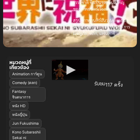
ธรรมชาติ ซึ่งเป็นจุดเด่นสำคัญ
ของภาพยนตร์เรื่องนี้
สรุป:
ภาพยนตร์แนว Animation
ที่เหมาะสำหรับผู้ชมที่ชื่นชอบ การ
ผจญภัย, ตลก, แฟนตาซี
หมวดหมู่ที่
เกี่ยวข้อง
Animation การ์ตูน
รับชม
Comedy (ตลก)
117 ครั้ง
Fantasy
จินตนาการ
หนัง HD
หนังญี่ปุ่น
Jun Fukushima
Kono Subarashii
Sekai ni