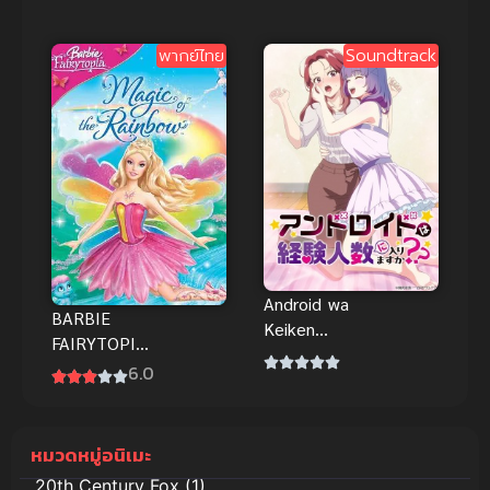
Evil พากย์ไทย
พากย์ไทย
Soundtrack
Android wa
BARBIE
Keiken
FAIRYTOPIA
Ninzuu ni
MAGIC OF
6.0
Hairimasu ka
THE
ตอนที่ H-
RAINBOW
Anime ซับ
(2007)
หมวดหมู่อนิเมะ
ไทย Yuri สรุป
นางฟ้าบาร์บี้
ก่อ
20th Century Fox
(1)