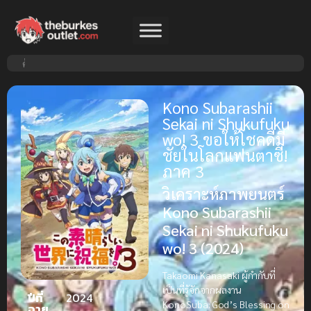
Kono Subarashii
Sekai ni Shukufuku
wo! 3 ขอให้โชคดีมี
ชัยในโลกแฟนตาซี!
ภาค 3
วิเคราะห์ภาพยนตร์
Kono Subarashii
Sekai ni Shukufuku
wo! 3 (2024)
Takaomi Kanasaki ผู้กำกับที่
เป็นที่รู้จักจากผลงาน
ปีที่
2024
KonoSuba: God’s Blessing on
ฉาย