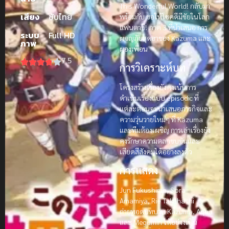
This Wonderful World! กลับมา
เสียง
ซับไทย
พร้อมกับ ขอให้โชคดีมีชัยในโลก
แฟนตาซี! ภาค 3 ที่นำเสนอ การ
ระบบ
Full HD
ผจญภัยสุดฮาของ Kazuma และ
ภาพ
ผองเพื่อน
7.5
การวิเคราะห์บท
โครงสร้างเรื่องยังคงเน้นการ
ดำเนินเรื่องแบบ episodic ที่
แต่ละตอนจะนำเสนอภารกิจและ
ความวุ่นวายใหม่ๆ ที่ Kazuma
และทีมต้องเผชิญ การเล่าเรื่องยัง
คงรักษาความตลกขบขันและ
เสียดสีสังคมได้อย่างลงตัว
การแสดง
Jun Fukushima, Sora
Amamiya, Rie Takahashi
ถ่ายทอดบทบาท Kazuma, Aqua
และ Megumin ได้อย่างเป็น