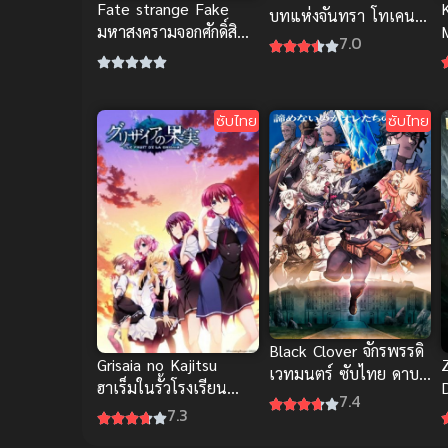
Fate strange Fake
บทแห่งจันทรา โทเคน
มหาสงครามจอกศักดิ์สิทธิ์
รันบุ ซับไทย อนิเมะต่อสู้
7.0
อนิเมะซับไทย สุดยอด
ดีมาก
เรื่อง
ซับไทย
ซับไทย
Black Clover จักรพรรดิ
Grisaia no Kajitsu
เวทมนตร์ ซับไทย ดาบ
ฮาเร็มในรั้วโรงเรียน
D
แห่งจักรพรรดิ อนิเมะสุด
7.4
ภาค 1 อนิเมะสนุก ซับ
7.3
มัน
ไทย