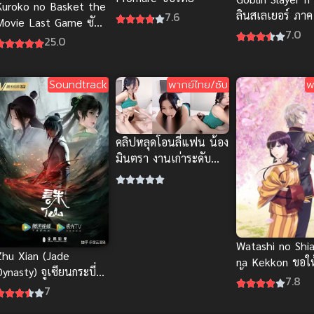
Kuroko no Basket the
ลินสเลเยอร์ ภาค
7.6
Movie Last Game ซับ
7.0
ไทย
25.0
Soundtrack
พากย์ไทย/ซับ
พ
คลิปหลุดโอนลี่แฟน น้อง
มินตรา งานเก่าระดับ
ตำนาน โหนกนูนอวบ
สวยจัด
Watashi no Shi
Zhu Xian (Jade
na Kekkon ขอให้
ynasty) จูเซียนกระบี่
นี้ได้มีความสุข
7.8
เทพสังหาร ภาค 1
7