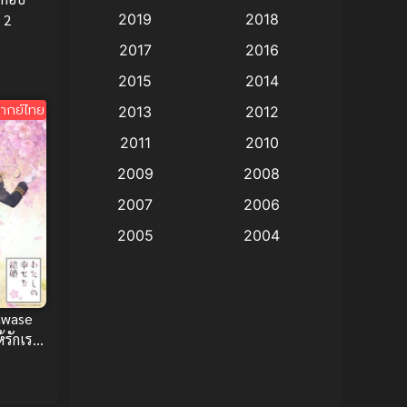
2019
2018
 2
Animation แอนิเมชัน
(19)
2017
2016
Animation แอนิเมชั่น
(1)
2015
2014
ากย์ไทย
2013
2012
anime
(9)
2011
2010
Anime อนิเมะ
(112)
2009
2008
Big tits (นมใหญ่)
(19)
2007
2006
2005
2004
Bitch (ผู้หญิงร่าน)
(1)
2003
2002
Blackmail (ข่มขู่)
(1)
2001
2000
awase
Blood
(1)
1999
1998
รักเรา
1997
1996
Bondage (ทาส)
(1)
1993
1992