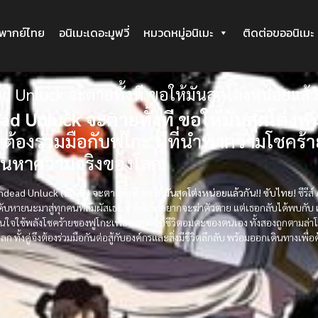
ะพากย์ไทย
อนิเมะเดอะมูฟวี่
หมวดหมู่อนิเมะ
ติดต่อขออนิเมะ
d Unluck จะตายทั้งที ขอให้มันสุดโต่งหน่อยแล้ว
d Unluck จะตายทั้งที ขอให้มันสุดโต่งหน
ต้องร่วมมือกับฟูโกะ ผู้ที่นำพาความโชคร้า
้นหาความจริงของโลก!
ndead Unluck (2023) จะตายทั้งที ขอให้มันสุดโต่งหน่อยแล้วกัน!! ซับไทย!
ซีรีส
ดับหายนะมาสู่ทุกคนที่สัมผัสเธอ ทำให้เธออยากจะฆ่าตัวตาย แต่เธอกลับได้พบกับ
สินใจใช้พลังโชคร้ายของฟูโกะเพื่อหาทางจบชีวิตอมตะของตนเอง ทั้งสองถูกตามล่
ก ทั้งคู่จึงต้องร่วมมือกันต่อสู้กับองค์กรและสิ่งมีชีวิตลึกลับ พร้อมออกเดินทาง