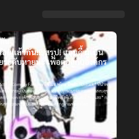
กัน
่อยแล้วกัน!!:
สรุป! แอนดี้ ผู้เป็น
ยระดับหายนะ เพื่อต่อสู้กับองค์กร
์ Action Comedy Fantasy
อิซึโมะ ฟูโกะ
มีพลัง “Unluck” ที่นำพา
แอนดี้
ชายผู้เป็นอมตะ (Undead) ที่ปรารถนาจะตายอย่างสงบสุข
าโดย
Union
องค์กรที่รวมกลุ่มคนผู้มีพลังพิเศษในการ “ปฏิเสธ” กฎ
เพื่อค้นหาความจริงเบื้องหลังอำนาจและกฎเกณฑ์ของโลก