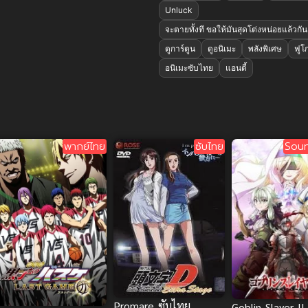
Unluck
จะตายทั้งที ขอให้มันสุดโต่งหน่อยแล้วกัน!
ดูการ์ตูน
ดูอนิเมะ
พลังพิเศษ
ฟูโ
อนิเมะซับไทย
แอนดี้
พากย์ไทย
ซับไทย
Soun
Promare ซับไทย
Goblin Slayer II