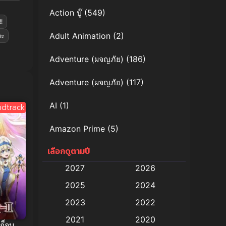
Action บู๊
(549)
!
Adult Animation
(2)
กะ
Adventure (ผจญภัย)
(186)
Adventure (ผจญภัย)
(117)
AI
(1)
dtrack
Amazon Prime
(5)
เลือกดูตามปี
Anal (ประตูหลัง)
(11)
2027
2026
Animation
(578)
2025
2024
Animation การ์ตูน
(88)
2023
2022
2021
2020
Animation อนิเมะ
(72)
 ก็อบ