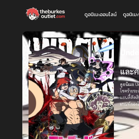
ดูอนิเมะออนไลน์
ดูอนิเม
Undea
Undea
อมตะ 
และค
ดูอนิเมะ U
โชคร้ายระ
แอนดี้ตัด
เกณฑ์ของโล