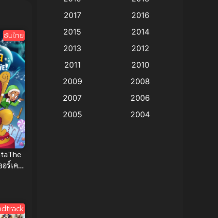
Animation แอนิเมชั่น
(1)
2017
2016
Animation แอนิเมชัน
(19)
2015
2014
ซับไทย
2013
2012
anime
(9)
2011
2010
Anime อนิเมะ
(112)
2009
2008
Big tits (นมใหญ่)
(19)
2007
2006
2005
2004
Bitch (ผู้หญิงร่าน)
(1)
2003
2002
Blackmail (ข่มขู่)
(1)
2001
2000
ntaThe
Blood
(1)
1999
1998
ออร์เคล
เมะตลก
1997
1996
Bondage (ทาส)
(1)
1993
1992
boys love
(1)
dtrack
1991
1990