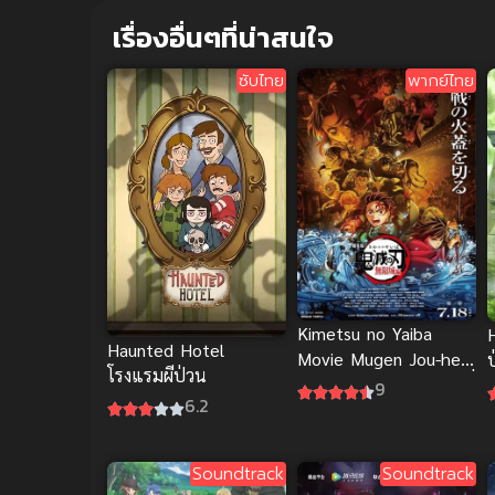
เรื่องอื่นๆที่น่าสนใจ
ซับไทย
พากย์ไทย
Kimetsu no Yaiba
H
Haunted Hotel
Movie Mugen Jou-hen
ป
โรงแรมผีป่วน
ดาบพิฆาตอสูร เดอะมูฟวี่
9
6.2
ปราสาทไร้ขอบเขต
Soundtrack
Soundtrack