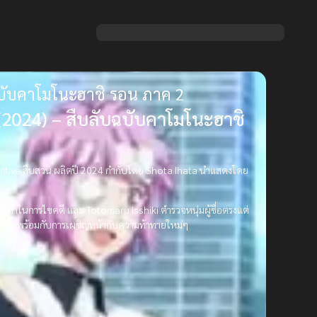
ฉบับคาโมโนะฮาชิ รอน ภาค 2
2024) – สืบลับฉบับคาโมโนะฮาชิ
tive สืบสวน ผลิตปี 2024 กำกับโดย Shota Ihata นำแสดงโดย
ญหาในการไขคดี และ Totomaru Isshiki ตำรวจหนุ่มผู้ซื่อตรงแต่
่พัฒนาขึ้นพร้อมกับการเผชิญหน้ากับความท้าทายใหม่ๆ