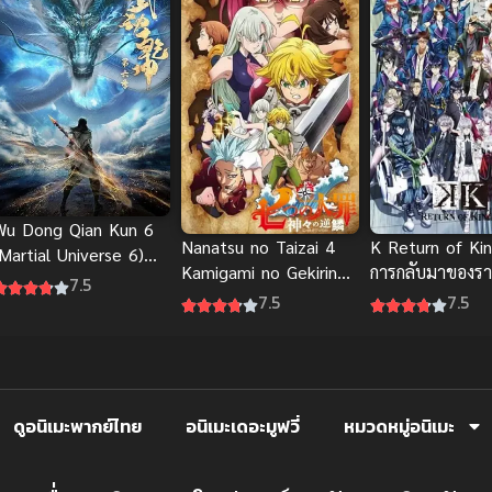
Wu Dong Qian Kun 6
Nanatsu no Taizai 4
K Return of Ki
Martial Universe 6)
Kamigami no Gekirin
การกลับมาของร
มหายุทธหยุดพิภพ ภาค
7.5
ศึกตำนาน 7 อัศวิน ภาค
2
7.5
7.5
6
4 เพลิงพิโรธของเหล่า
ทวยเทพ
ดูอนิเมะพากย์ไทย
อนิเมะเดอะมูฟวี่
หมวดหมู่อนิเมะ