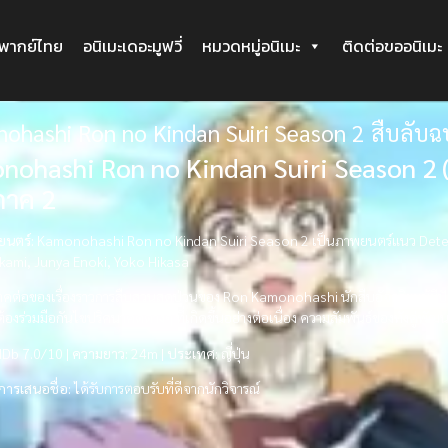
ะพากย์ไทย
อนิเมะเดอะมูฟวี่
หมวดหมู่อนิเมะ
ติดต่อขออนิเมะ
ohashi Ron no Kindan Suiri Season 2 สืบลับ
ohashi Ron no Kindan Suiri Season 2 (
ภาค 2
ยนตร์:
Kamonohashi Ron no Kindan Suiri Season 2 เป็นภาพยนตร์แนว Detec
kami, Junya Enoki, Yoko Hikasa
คต่อของเรื่องราวการสืบสวนสุดป่วนของ Ron Kamonohashi นักสืบอัจฉริยะผู้มีปั
องต้องร่วมมือกันไขปริศนาคดีต่างๆ ที่เกิดขึ้นอย่างต่อเนื่อง ความสัมพันธ์ของทั้งคู
Db 7.0/10 |
ความยาว:
24m |
ประเทศ:
ญี่ปุ่น
การเสนอชื่อ:
ได้รับการตอบรับที่ดีจากนักวิจารณ์