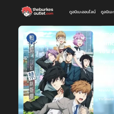
ดูอนิเมะออนไลน์
ดูอนิเม
Kamon
Kamon
รอน 
ข้อมูลภาพ
Yohei Aza
เรื่องย่อ:
ภา
ทึ่ม ทั้งส
คะแนน:
IM
รางวัลและ