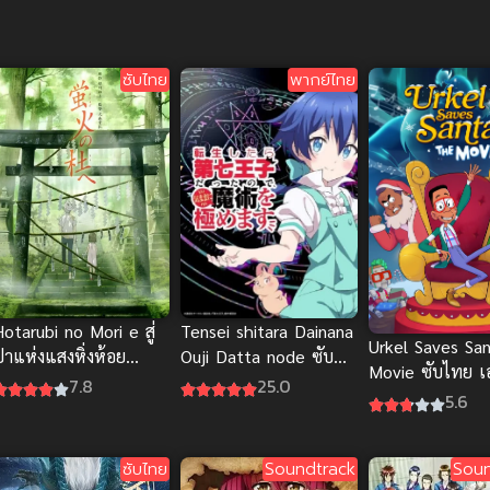
ซับไทย
พากย์ไทย
otarubi no Mori e สู่
Tensei shitara Dainana
Urkel Saves Sa
่าแห่งแสงหิ่งห้อย
Ouji Datta node ซับ
Movie ซับไทย เ
(Movie) ซับไทย
ไทย
7.8
25.0
ช่วยซานต้า อนิ
5.6
สุดฮา
ซับไทย
Soundtrack
Soun