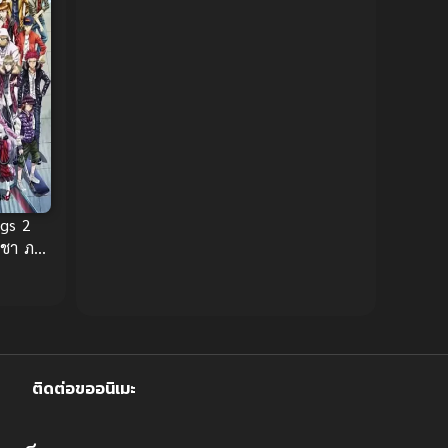
Censored (เซ็นเซอร์)
1989
(19)
1988
1987
1985
Comedy (ตลก)
(234)
1984
1983
Comedy (ตลก)
(85)
1982
1981
1980
1979
Comic Book การ์ตูน
(1)
1977
1972
Coming of Age ก้าวพ้นวัย
(7)
ngs 2
าชา ภาค
Coming-of-Age ก้าวผ่านวัย
(6)
Creampie (หลั่งใน)
(19)
Crime
(8)
ติดต่อขออนิเมะ
Crime อาชญากรรม
(10)
Cultivation
(33)