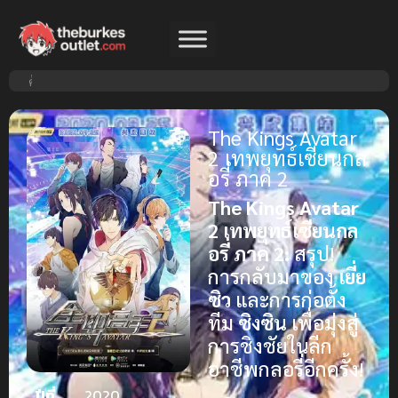
The Kings Avatar
2 เทพยุทธ์เซียนกล
อรี่ ภาค 2
The Kings Avatar
2 เทพยุทธ์เซียนกล
อรี่ ภาค 2:
สรุป!
การกลับมาของ
เยี่ย
ซิว
และการก่อตั้ง
ทีม
ซิงซิน
เพื่อมุ่งสู่
การชิงชัยในลีก
อาชีพกลอรี่อีกครั้ง!
ปีที่
2020