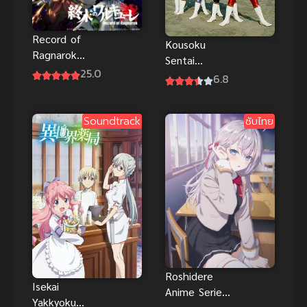
Record of
Kousoku
Ragnarok
Sentai
มหาศึกคนชน
25.0
Turboranger
6.8
เทพ ซับไทย
ขบวนการ
ความเร็วสูง
Soundtrack
ซับไทย
เทอร์โบเรน
เจอร์ มันส์
Roshidere
Isekai
Anime Series
Yakkyoku