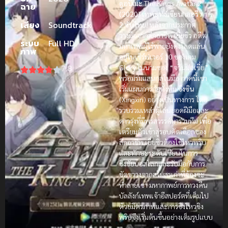
ดูอนิเมะ The Kings Avatar 2
ฉาย
(2020) เทพยุทธ์เซียนกลอรี่ ภาค
เสียง
Soundtrack
2 ซับไทย!
หลังจากประกาศ
วางมือจากลีกอาชีพ
เยี่ยซิว
อดีต
ระบบ
Full HD
มหาเทพผู้ไร้พ่ายยังคงโลดแล่น
ภาพ
อยู่ในเซิร์ฟเวอร์ 10 ของเกม
7.8
Glory
ในนามของ “จวินม่อเซี่ย”
พร้อมร่มแสนกลในมือ ภาคนี้เขา
เริ่มแผนการก่อตั้งทีม
ซิงซิน
(Xingxin) อย่างเป็นทางการ โดย
รวบรวมเหล่าผู้เล่นยอดฝีมือและ
ดาวรุ่งที่มีพรสวรรค์มาร่วมทีม เพื่อ
เตรียมตัวเข้าสู่รอบคัดเลือกของ
ลีกอาชีพ เยี่ยซิวต้องใช้ไหวพริบ
และทักษะระดับเซียนในการ
ชิงชัยบอสโลกและรับมือกับการ
ขัดขวางจากสโมสรเก่าที่จ้องจะ
ทำลายเขา มหากาพย์การทวงคืน
บัลลังก์เทพเจ้าอีสปอร์ตที่เต็มไป
ด้วยมิตรภาพและการชิงไหวชิง
พริบจึงเริ่มต้นขึ้นอย่างเต็มรูปแบบ