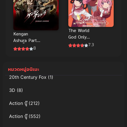
The World
Kengan
God Only
Ashura Part
Knows เซียน
7.3
2 กำปั้นอสูร
8
เกมรักขอเป็น
โทคิตะ พาร์ท
เทพนักจีบ ดู
2
ฟรี ซับไทย
หมวดหมู่อนิเมะ
20th Century Fox
(1)
3D
(8)
Action บู๊
(212)
Action บู๊
(552)