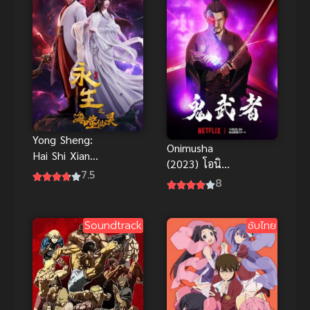
ของผม ภาค 2
Yong Sheng:
Onimusha
Hai Shi Xian
(2023) โอนิมู
Ling นิรันดร์
7.5
ฉะ
8
กาล ภาค 4
Soundtrack
ซับไทย