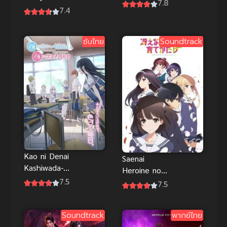
คุณอาเรียโต๊ะ
7.8
เภสัชกรเทพ
7.4
ข้างๆ พูด
สองโลก
รัสเซีย ซับไทย
ภาพHD
ซับไทย
Soundtrack
Kao ni Denai
Saenai
Kashiwada-
Heroine no
san to Kao ni
7.5
Sodatekata
7.5
Deru Oota-
Flat 2 วิธีปั้น
kun
สาวบ้านให้มา
Soundtrack
พากย์ไทย
เป็นนางเอก