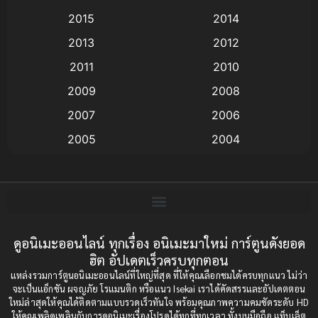
Animation แอนิเมชัน
(19)
2015
2014
2013
2012
anime
(9)
2011
2010
Anime อนิเมะ
(112)
2009
2008
Big tits (นมใหญ่)
(19)
2007
2006
2005
2004
Bitch (ผู้หญิงร่าน)
(1)
2003
2002
Blackmail (ข่มขู่)
(1)
2001
2000
Blood
(1)
1999
1998
1997
1996
ดูอนิเมะออนไลน์ ทุกเรื่อง อนิเมะมาใหม่ การ์ตูนดังยอด
Bondage (ทาส)
(1)
ฮิต อัปเดตเร็วครบทุกตอน
1993
1992
boys love
(1)
แหล่งรวมการ์ตูนอนิเมะออนไลน์ที่ใหญ่ที่สุด ที่ให้คุณเลือกชมได้ครบทุกแนว ไม่ว่า
1991
1990
จะเป็นแอ็กชัน ผจญภัย โรแมนติก หรือแนว Isekai เราได้คัดสรรและอัปเดตตอน
ใหม่ล่าสุดให้คุณได้ติดตามแบบรวดเร็วทันใจ พร้อมคุณภาพความคมชัดระดับ HD
Censored (เซ็นเซอร์)
1989
(19)
1988
ให้คุณเพลิดเพลินกับการดูอนิเมะเรื่องโปรดได้ทุกที่ทุกเวลา ทั้งบนมือถือ แท็บเล็ต