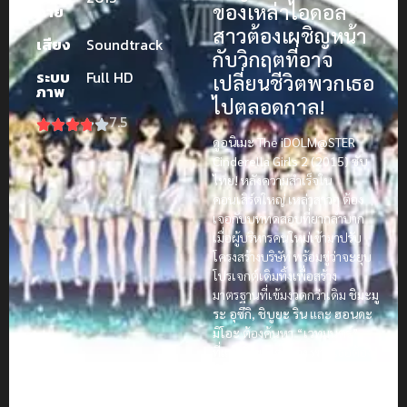
ของเหล่าไอดอล
ฉาย
สาวต้องเผชิญหน้า
เสียง
Soundtrack
กับวิกฤตที่อาจ
ระบบ
Full HD
เปลี่ยนชีวิตพวกเธอ
ภาพ
ไปตลอดกาล!
7.5
ดูอนิเมะ The iDOLM@STER
Cinderella Girls 2 (2015) ซับ
ไทย!
หลังความสำเร็จใน
คอนเสิร์ตใหญ่ เหล่าสาวๆ ต้อง
เจอกับบททดสอบที่ยากลำบาก
เมื่อผู้บริหารคนใหม่เข้ามาปรับ
โครงสร้างบริษัท พร้อมขู่ว่าจะยุบ
โปรเจกต์เดิมทิ้งเพื่อสร้าง
มาตรฐานที่เข้มงวดกว่าเดิม
ชิมะมู
ระ อุซึกิ
,
ชิบูยะ ริน
และ
ฮอนดะ
มิโอะ
ต้องค้นหา “เวทมนตร์”
ที่แท้จริงของตนเอง พวกเธอต้อง
พิสูจน์ว่าความฝันและความ
พยายามนั้นมีค่าเพียงใด ภาคนี้