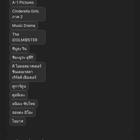
A-1 Pictures
Cinderella Girls
ภาค 2
Music Drama
The
iDOLM@STER
ชิบูยะ ริน
ชิมะมูระ อุซึกิ
ดิ ไอดอลมาสเตอร์
ซินเดอเรลลา
เกิร์ลส์ เธียเตอร์
ดูการ์ตูน
ดูอนิเมะ
อนิเมะ ซับไทย
ฮอนดะ มิโอะ
ไอมาส