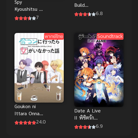
Spy
Build
Kyoushitsu 1
Fighters
6.8
ห้องเรียนจาร
7
(2013) กันดั้ม
ชน ภาค 1
บิลด์ ไฟท์เต
อร์ส
พากย์ไทย
Soundtrack
Goukon ni
Date A Live
Ittara Onna
II พิชิตรัก
ga Inakatta
24.0
พิทักษ์โลก
6.9
Hanashi ซับ
ภาค 2
ไทย