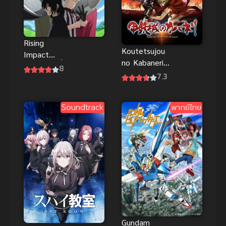
Rising
Koutetsujou
Impact
no Kabaneri
(2024) ไรซิ่ง
8
ผ่าพิภพดงผีดิบ
7.3
อิมแพ็ค ดู
ภาค 1 ซับไทย
ฟรีHD
2016
Soundtrack
พากย์ไทย
Gundam