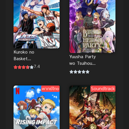
Kuroko no
Yuusha Party
Basket
wo Tsuihou
Movie 1 ศึก
7.4
sareta
แสงและเงา คุ
Shiromadous
โรโกะ โนะ บา
hi นักเวทขาว
สเก็ต พากย์
พากย์ไทย
Soundtrack
ที่ถูกไล่ออกจาก
ไทย
ปาร์ตี้ผู้กล้าถูก
นักผจญภัย
ระดับ S รับตัว
ไป