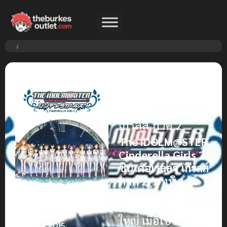
The iDOLM@STER
Cinderella Girls 2
ดิ ไอดอลมาสเตอร์
ซินเดอเรลลา
เกิร์ลส์ ภาค 2
The iDOLM@STER
Cinderella Girls 2
ซินเดอเรลลา เกิร์ลส์
ภาค 2:
บทพิสูจน์
ความฝันและการ
เปลี่ยนแปลงครั้ง
ใหญ่ เมื่อโปรเจกต์
ปีที่
2015