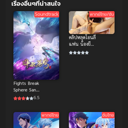
เรื่องอื่นๆที่น่าสนใจ
Soundtrack
พากย์ไทย/ซับ
คลิปหลุดโอนลี่
แฟน น้องยีน
ส์ แอบนัด
แฟนเพื่อนจัด
หนัก นมเด้ง
รัวๆ คราง
เสียว
Fights Break
Sphere San
Nian Zhi Yao
6.5
สัปประยุทธ์
ทะลุฟ้า ภาค
พากย์ไทย
ซับไทย
พิเศษ 2021