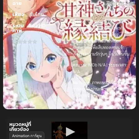
ฉาย
นักแสดง:
Genki Muro, Maaya
Uchida, Ayane Sakura
เสียง
ซับไทย
เรื่องย่อ:
Uryu Kuga ถูกดึงกลับ
ระบบ
Full HD
ไปที่ศาลเจ้า Amagami เพื่อทำ
ภาพ
หน้าที่เป็นนักบวช และต้อง
แต่งงานกับหนึ่งในสามพี่น้อง
Amagami เพื่อสืบทอดศาลเจ้า
เรื่องราวความรักวุ่นๆ จึงเริ่มต้นขึ้น
คะแนน:
IMDb N/A |
ระยะเวลา:
N/A
หมายเหตุ:
ภาพยนตร์เรื่องนี้ได้รับ
การตอบรับปานกลางจากผู้ชมและ
นักวิจารณ์
หมวดหมู่ที่
เกี่ยวข้อง
Animation การ์ตูน