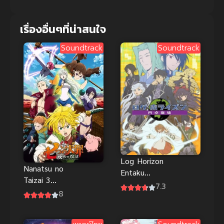
เรื่องอื่นๆที่น่าสนใจ
Soundtrack
Soundtrack
Log Horizon
Nanatsu no
Entaku
Taizai 3
Houkai รวม
7.3
Imashime no
8
พลคนติดอยู่
Fukkatsu ศึก
ในเกมส์ ภาค
ตำนาน 7
3