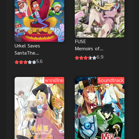
FUSE
Urkel Saves
Memoirs of a
SantaThe
Hunter Girl
6.9
Movie ซับไทย
5.6
ฮันเตอร์ เกิร์ล
เออร์เคลช่วย
ซับไทยดูฟรีที่
ซานต้า อนิ
นี่
พากย์ไทย
Soundtrack
เมะตลกสุดฮา