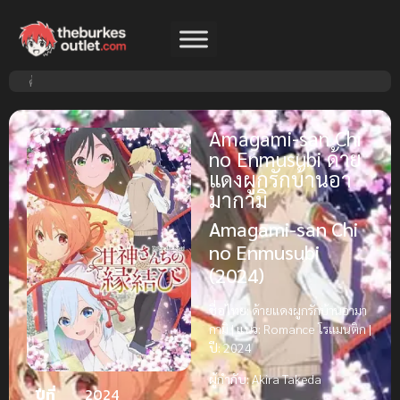
Amagami-san Chi
no Enmusubi ด้าย
แดงผูกรักบ้านอา
มากามิ
Amagami-san Chi
no Enmusubi
(2024)
ชื่อไทย:
ด้ายแดงผูกรักบ้านอามา
กามิ |
แนว:
Romance โรแมนติก |
ปี:
2024
ผู้กำกับ:
Akira Takeda
ปีที่
2024