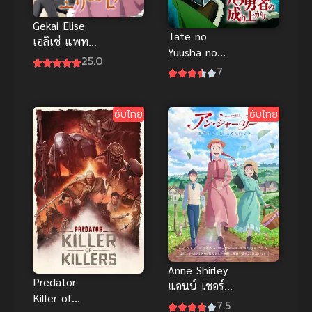
Gekai Elise
Tate no
เอลิเซ่ แพทย์
Yuusha no
หญิงทะลุมิติ
25.0
Nariagari ผู้
7
ซับไทย
กล้าโล่ผงาด
ภาค 1
ซับไทย
ซับไทย
Anne Shirley
Predator
แอนน์ เชอร์ลี่
Killer of
ย์
7.5