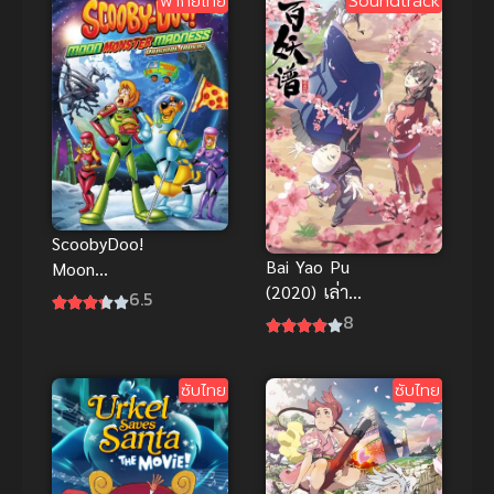
พากย์ไทย
Soundtrack
อัศวิน ภาค 3
คืนชีพบัญญัติ
10 ประการ
ScoobyDoo!
Bai Yao Pu
Moon
(2020) เล่า
Monster
6.5
ขานตำนาน
Madness
8
ปีศาจ ภาค 1
(2015) สคูบี้ดู
ดวงจันทร์
ซับไทย
ซับไทย
พากย์ไทย