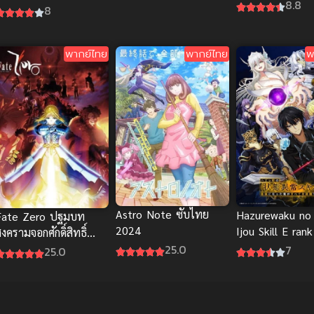
เวลา พากย์ไทย 
8.8
ไทย)
8
พากย์ไทย
พากย์ไทย
พ
Astro Note ซับไทย
Hazurewaku no 
Fate Zero ปฐมบท
2024
Ijou Skill E rank ผ
งครามจอกศักดิ์สิทธิ์
เพราะสกิลไร้ค่า
25.0
พากย์ไทย
7
25.0