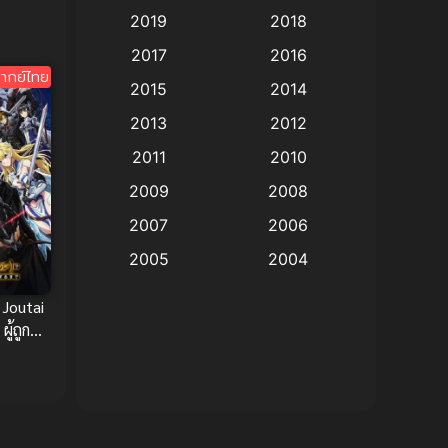
ซับไทย
2019
2018
Animation แอนิเมชัน
(19)
2017
2016
ากย์ไทย
Animation แอนิเมชั่น
(1)
2015
2014
2013
2012
anime
(9)
2011
2010
Anime อนิเมะ
(112)
2009
2008
Big tits (นมใหญ่)
(19)
2007
2006
2005
2004
Bitch (ผู้หญิงร่าน)
(1)
2003
2002
Joutai
Blackmail (ข่มขู่)
(1)
2001
2000
ู้ถูกทิ้ง
Blood
(1)
1999
1998
1997
1996
Bondage (ทาส)
(1)
1993
1992