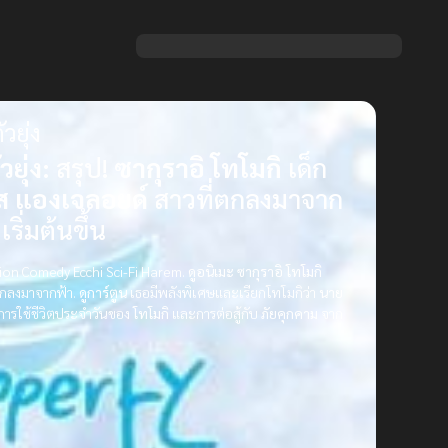
ยุ่ง
ยุ่ง:
สรุป!
ซากุราอิ โทโมกิ
เด็ก
ส
แองเจลอยด์
สาวที่ตกลงมาจาก
เริ่มต้นขึ้น
ation Comedy Ecchi Sci-Fi Harem.
ดูอนิเมะ
ซากุราอิ โทโมกิ
ตกลงมาจากฟ้า.
ดูการ์ตูน
เธอมีพลังพิเศษและเรียกโทโมกิว่า
นาย
การใช้ชีวิตประจำวันของ
โทโมกิ
และการต่อสู้กับ
ภัยคุกคาม
จาก