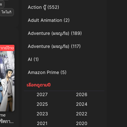
ทย
Action บู๊
(552)
โทโมกิ
Adult Animation
(2)
Adventure (ผจญภัย)
(189)
Adventure (ผจญภัย)
(117)
ากย์ไทย
AI
(1)
Amazon Prime
(5)
เลือกดูตามปี
Anal (ประตูหลัง)
(11)
2027
2026
Animation
(579)
2025
2024
Animation การ์ตูน
(88)
2023
2022
ime
ิชิตกาล
2021
2020
Animation อนิเมะ
(72)