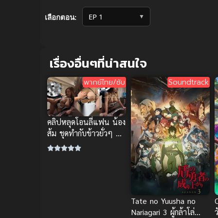
Volume
90%
▼
เลือกตอน:
เรื่องอื่นๆที่น่าสนใจ
พากย์ไทย/ซับ
Soundtrack
คลิปหลุดโอนลี่แฟน น้อง
ส้ม ชุดทำกับข้าวยั่วๆ นม
ใหญ่โดนกระแทกรัวๆ
ฟินจัด
Tate no Yuusha no
ว
Nariagari 3 ผู้กล้าโล่