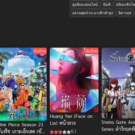
ดูอนิเมะออนไลน์
นิมฟ์
อนิเมะซับไ
อลวนสุดป่วน นางฟ้าตัวยุ่ง
อิคารอส
ซับไทย
ซับไทย
พ
Huang Yan (Face on
Steins Gate An
Lie) หน้าลวง
One Piece Season 21
Series ฝ่าวิกฤตพ
6.1
ันพีช เกาะเอ็กเฮด (ซับ