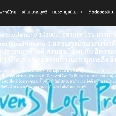
ะพากย์ไทย
อนิเมะเดอะมูฟวี่
หมวดหมู่อนิเมะ
ติดต่อขออนิเมะ
no Otoshimono 1 (2009) อลวนสุดป่วน นางฟ้าตัว
no Otoshimono 1 อลวนสุดป่วน นางฟ้าตัว
ผู้ปรารถนาชีวิตที่
สงบสุข
ได้พบกับ
อิคารอ
า! ชีวิต
ฮาเร็ม
สุดวายป่วงและ
มุกทะลึ่ง
จึง
Sora no Otoshimono 1 (2009) อลวนสุดป่วน นางฟ้าตัวยุ่ง ซับไทย!
ซีรีส์ Anim
ตที่
สงบสุข
อลวนสุดป่วน นางฟ้าตัวยุ่ง
เขาได้พบกับ
อิคารอส
แองเจลอยด์
สาวผู้
เมะออนไลน์
เรื่องราว
คอมเมดี้
ไซไฟ
ที่เต็มไปด้วย
ฮาเร็ม
และ
อีจจิ
อนิเมะซับไทย
นังเต็มเรื่อง
มาร่วมติดตามการผจญภัยของ
โทโมกิ
และ
นางฟ้า
!