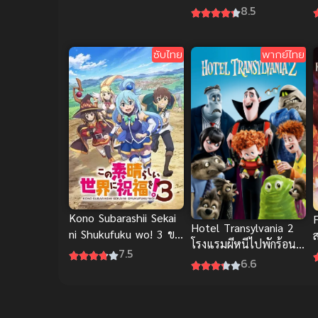
ผงาด ภาค 3
8.5
ซับไทย
พากย์ไทย
Kono Subarashii Sekai
Hotel Transylvania 2
ni Shukufuku wo! 3 ขอ
ส
โรงแรมผีหนีไปพักร้อน
ให้โชคดีมีชัยในโลก
7.5
ภาค 2 พากย์ไทย อนิเมะ
6.6
แฟนตาซี! ภาค 3
ตลก