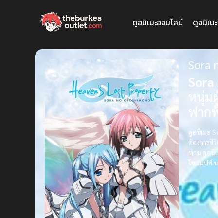
ดูอนิเมะออนไลน์
ดูอนิเม
Sora 
Sora 
หนุ่ม
ฟากฟ้
ดูอนิเมะ 
ต้องการชีวิ
ท่าน
ดูอนิ
ไซแนปส์
ห