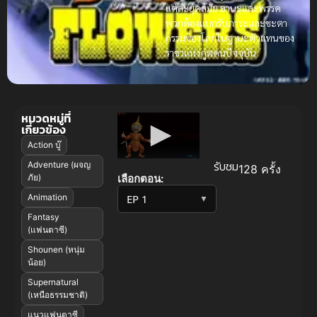
แต่ละยุคสมัย ฮานะและพรรค
พวกต้องแบกรับภาระและชะตา
กรรมของโลกในฐานะตัวแทนของ
ราชาแห่งภูตคนปัจจุบัน
หมวดหมู่ที่
เกี่ยวข้อง
Action บู๊
รับชม
Adventure (ผจญ
128 ครั้ง
เลือกตอน:
ภัย)
Animation
▼
Fantasy
(แฟนตาซี)
Shounen (หนุ่ม
น้อย)
Supernatural
(เหนือธรรมชาติ)
แนวแฟนตาซี