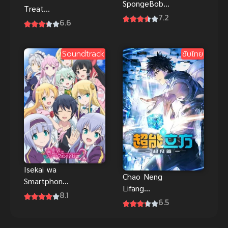
SpongeBob
Treat
Movie Search
7.2
ScoobyDoo!
6.6
for
(2022) ทริกอ
SquarePants
อร์ทรีต สคูบี้ดู!
(2025) พากย์
Soundtrack
ซับไทย
ซับไทย
ไทย
Isekai wa
Chao Neng
Smartphone
Lifang
to Tomo ni 2
8.1
Chaofan Pian
6.5
ไปต่างโลกก็
(The Super
ต้องไปกับสมา
Cube) ซุป
ร์ทโฟนสิ