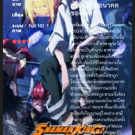
ฉาย
เพื่อตัดสินอนาคต
ของโลก!
เสียง
Soundtrack
ดูอนิเมะ Shaman King Flowers
ระบบ
Full HD
ภาพ
(2024) ราชันย์แห่งภูต ดอกไม้
ผลิบาน ซับไทย!
เรื่องราวเกิดขึ้น
7
หลายปีหลังจากที่
อาซาคุระ โย
ได้กลายเป็นตำนาน
อาซาคุระ
ฮานะ
ลูกชายเพียงคนเดียวของ
เขากลับต้องใช้ชีวิตอย่างน่าเบื่อ
เพราะไม่มีโอกาสได้ใช้พลังชา
แมน จนกระทั่งวันหนึ่งเขาถูก
โจมตีโดยสมาชิกของตระกูลอาซา
คุระสายรองที่ต้องการแย่งชิง
ตำแหน่งผู้นำตระกูล ฮานะจึงต้อง
ปลุกพลังวิญญาณและโอเวอร์โซล
(Over Soul) ของเขาขึ้นมาอีกครั้ง
พร้อมกับวิญญาณคู่ใจอย่าง
อามิ
ดามารุ
ท่ามกลางความขัดแย้งครั้ง
ใหม่ที่เรียกว่า
Flower of Maize
ซึ่งเป็นการต่อสู้ระหว่างพระเจ้า