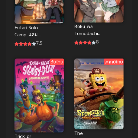
Boku wa
Futari Solo
Tomodachi
Camp แคมป์
ga Sukunai
8
โซโล่กับสอง
7.5
Next (2013)
เรา
ชมรมคนไร้
เพื่อน ภาค 2
ซับไทย
พากย์ไทย
The
Trick or