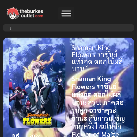
Shaman King
Flowers ราชันย์
แห่งภูต ดอกไม้ผลิ
บาน
Shaman King
Flowers ราชันย์
แห่งภูต ดอกไม้ผลิ
บาน:
สรุป! ภาคต่อ
รุ่นลูก
อาซาคุระ
ฮานะ
กับการเผชิญ
หน้าครั้งใหม่ในศึก
Flower of Maize
ปีที่
2024