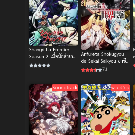
Shangri-La Frontier
Arifureta Shokugyou
Season 2 เมื่อนักล่าเกม
de Sekai Saikyou อาชีพ
ขยะท้าสู้ในเกมเทพ ภาค
กระจอกแล้วทำไม ยังไง
7.1
ค
2
ข้าก็เทพ ภาค 1
ท
Soundtrack
พากย์ไทย