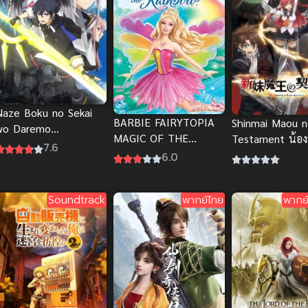
Naze Boku no Sekai
BARBIE FAIRYTOPIA
Shinmai Maou 
wo Daremo
MAGIC OF THE
Testament น้อง
Oboeteinai no ka? โลก
7.6
RAINBOW (2007)
ใหม่ของผมเป็น
6.0
ู่ขนานกับตำนานวีรบุรุษ
นางฟ้าบาร์บี้กับ
ภาค 1
ี่ถูกลืม
เวทมนตร์แห่งสายรุ้ง
Soundtrack
พากย์ไทย
พากย์
พากย์ไทย