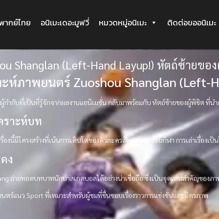
ะพากย์ไทย
อนิเมะเดอะมูฟวี่
หมวดหมู่อนิเมะ
ติดต่อขออนิเมะ
u Shanglan (Left-Hand Layup!) หัตถ์ซ้ายของผู
าะห์ภาพยนตร์ Zuoshou Shanglan (Left-H
 ผู้กำกับที่เป็นที่รู้จักจากผลงานแอนิเมชั่น กลับมาพร้อมกับ หัตถ์ซ้ายของผู้พิชิต 
เคราะห์บท
ื่องนี้มีโครงสร้างที่เน้นการเติบโตของตัวละครและการแข่งขันกีฬา การเล่าเรื่องเป็
สดง
ang ถ่ายทอดบทบาทนักบาสเกตบอลได้อย่างน่าเชื่อถือ ซึ่งเป็นจุดเด่นสำคัญของภาพย
ตร์แนว Sport ที่เหมาะสำหรับผู้ชมที่ชื่นชอบเรื่องราวการแข่งขันและมิตรภาพ