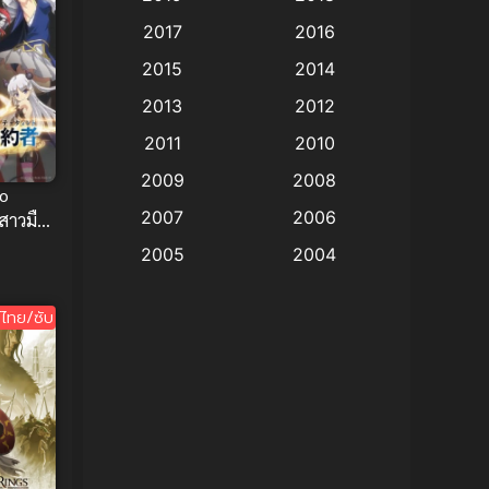
Animation แอนิเมชั่น
(1)
2017
2016
Animation แอนิเมชัน
(19)
2015
2014
2013
2012
anime
(9)
2011
2010
Anime อนิเมะ
(112)
2009
2008
no
Big tits (นมใหญ่)
(19)
2007
2006
สาวมือ
จอมมาร
2005
2004
Bitch (ผู้หญิงร่าน)
(1)
2003
2002
Blackmail (ข่มขู่)
(1)
ไทย/ซับ
2001
2000
Blood
(1)
1999
1998
1997
1996
Bondage (ทาส)
(1)
1993
1992
boys love
(1)
1991
1990