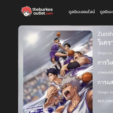
ดูอนิเมะออนไลน์
ดูอนิเม
Zuosho
วิเคร
Qingzi Liu
การวิ
ภาพยนตร์เร
การแ
Fengjiu Ji
สรุป:
ภาพยน