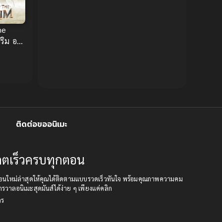
Censored (เซ็นเซอร์)
1989
(19)
1988
1987
1985
he
Comedy (ตลก)
(85)
ริม อนิ
1984
1983
ฟนตาซี
Comedy (ตลก)
(234)
1982
1981
1980
1979
Comic Book การ์ตูน
(1)
1977
1972
Coming of Age ก้าวพ้นวัย
(7)
ติดต่อขออนิเมะ
Coming-of-Age ก้าวผ่านวัย
(6)
Creampie (หลั่งใน)
(19)
ปเดตเร็วครบทุกตอน
Crime
(8)
เดตตอนใหม่ล่าสุดให้คุณได้ติดตามแบบรวดเร็วทันใจ พร้อมคุณภาพความคม
กรวาลอนิเมะสุดมันส์ได้ง่าย ๆ เพียงแค่คลิก
Crime อาชญากรรม
(10)
คร
Cultivation
(33)