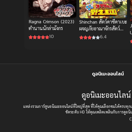
Ragna Crimson (2023)
Shinchan สัตว์คาซึคาเบะ
J
ตำนานนักล่ามังกร
ผจญภัยอาณาจักรสัตว์
ชินจังพากย์ไทยฮาจัดเต็ม
10
6.4
(
ภ
ดูอนิเมะออนไลน์
ดูอนิเมะออนไลน์ 
แหล่งรวมการ์ตูนอนิเมะออนไลน์ที่ใหญ่ที่สุด ที่ให้คุณเลือกชมได้คร
ชัดระดับ HD ให้คุณเพลิดเพลินกับการดูอนิเ
C