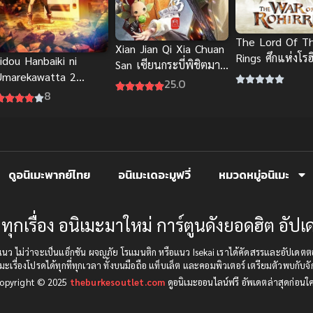
The Lord Of T
Xian Jian Qi Xia Chuan
Rings ศึกแห่งโรฮิ
idou Hanbaiki ni
San เซียนกระบี่พิชิตมาร
เมะพากย์ไทย แ
Umarekawatta 2
ภาค 3 ซับไทย
25.0
อลังการ
2026) เกิดใหม่เป็นตู้
8
หยอดเหรียญแล้วไปผจญ
ัยในดันเจี้ยน ภาค 2
ดูอนิเมะพากย์ไทย
อนิเมะเดอะมูฟวี่
หมวดหมู่อนิเมะ
ทุกเรื่อง อนิเมะมาใหม่ การ์ตูนดังยอดฮิต อั
บทุกแนว ไม่ว่าจะเป็นแอ็กชัน ผจญภัย โรแมนติก หรือแนว Isekai เราได้คัดสรรและอัป
มะเรื่องโปรดได้ทุกที่ทุกเวลา ทั้งบนมือถือ แท็บเล็ต และคอมพิวเตอร์ เตรียมตัวพบกับจั
opyright © 2025
theburkesoutlet.com
ดูอนิเมะออนไลน์ฟรี อัพเดตล่าสุดก่อนใ