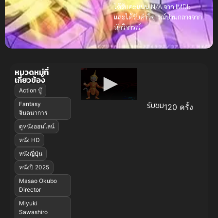
ได้รับคะแนน N/A จาก IMDb
และได้รับคำวิจารณ์ปานกลางจาก
นักวิจารณ์
หมวดหมู่ที่
เกี่ยวข้อง
Action บู๊
รับชม
Fantasy
120 ครั้ง
จินตนาการ
ดูหนังออนไลน์
หนัง HD
หนังญี่ปุ่น
หนังปี 2025
Masao Okubo
Director
Miyuki
Sawashiro