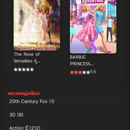
The Rose of
BARBIE
Versailles กุ
PRINCESS
หลาบแวร์
ADVENTURE
5.6
ซายส์ อนิเมะ
(2020) บาร์บี้
พากย์ไทย สุด
ภารกิจลับฉบับ
อลังการ
เจ้าหญิง
หมวดหมู่อนิเมะ
20th Century Fox
(1)
3D
(8)
Action บู๊
(212)