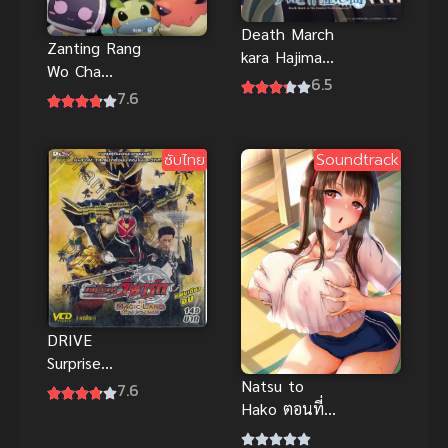
Death March
Zanting Rang
kara Hajimaru
Wo Cha
Isekai
6.5
Gonglue
7.6
Kyousoukyok
(2024) หยุด!
u
ให้ฉันเช็กคู่มือ
โศกนาฏกรรม
ซับไทย
Soundtrack
ก่อน
ต่างโลกเริ่มต้น
จากเดธมาร์ช
DRIVE
Surprise
Natsu to
Future
7.6
Hako ตอนที่
อนาคตที่
1-2 ซับไทย
หายนะ ซับ