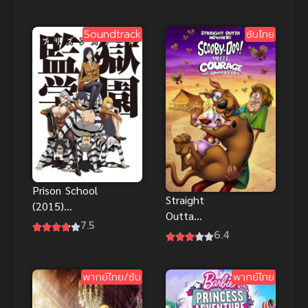
H-Anime ซับ
ไทย เต็มเรื่อง
ไทย Big tits
ชัดทะลุจอ
Soundtrack
ซับไทย
(นมใหญ่) |
สรุปก่อนดู
Prison School
Straight
(2015)
Outta
โรงเรียนคุก
7.5
Nowhere
6.4
นรก
ScoobyDoo
Meets
พากย์ไทย/ซับ
พากย์ไทย
Courage ซับ
ไทยฟรี