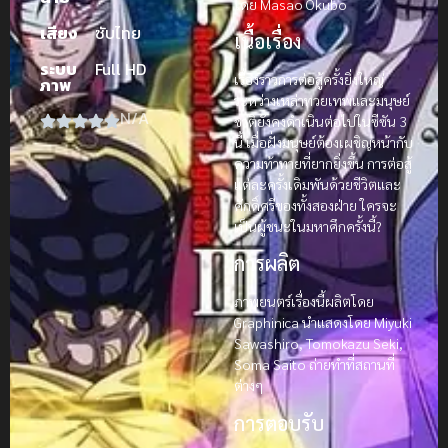
โดย Masao Okubo
เสียง
ซับไทย
เนื้อเรื่อง
ระบบ
Full HD
เรื่องราวการต่อสู้ครั้งยิ่งใหญ่
ภาพ
ระหว่างเหล่าทวยเทพและมนุษย์
N/A
ชาติยังคงดำเนินต่อไปในซีซัน 3
นี้ เมื่อฝั่งมนุษย์ต้องเผชิญหน้ากับ
ความท้าทายที่ยากยิ่งขึ้น การต่อสู้
แต่ละครั้งเดิมพันด้วยชีวิตและ
ศักดิ์ศรีของทั้งสองฝ่าย ใครจะ
เป็นผู้ชนะในมหาศึกครั้งนี้?
การผลิต
ภาพยนตร์เรื่องนี้ผลิตโดย
Graphinica นำแสดงโดย Miyuki
Sawashiro, Tomokazu Seki,
Soma Saito ถ่ายทำที่สถานที่
ต่างๆ
การตอบรับ