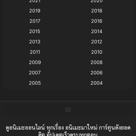
2021
2020
Animation อนิเมะ
(72)
2019
2018
Animation แอนิเมชั่น
(1)
2017
2016
Animation แอนิเมชัน
(19)
2015
2014
2013
2012
anime
(9)
2011
2010
Anime อนิเมะ
(112)
2009
2008
Big tits (นมใหญ่)
(19)
2007
2006
2005
2004
Bitch (ผู้หญิงร่าน)
(1)
2003
2002
Blackmail (ข่มขู่)
(1)
2001
2000
Blood
(1)
1999
1998
1997
1996
ดูอนิเมะออนไลน์ ทุกเรื่อง อนิเมะมาใหม่ การ์ตูนดังยอด
Bondage (ทาส)
(1)
ฮิต อัปเดตเร็วครบทุกตอน
1993
1992