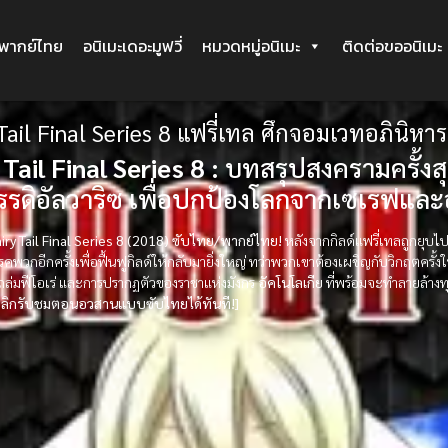
ะพากย์ไทย
อนิเมะเดอะมูฟวี่
หมวดหมู่อนิเมะ
ติดต่อขออนิเมะ
Tail Final Series 8 แฟรี่เทล ศึกจอมเวทอภินิหา
 Tail Final Series 8 :
บทสรุปสงครามครั้งสุ
รรดิอัลวาริซ เพื่อปกป้องโลกจากเซเรฟและอ
airy Tail Final Series 8 (2018) ซับไทย/พากย์ไทย!
หลังจากกิลด์แฟรี่เทลถูกยุบไ
พวกอีกครั้งเพื่อฟื้นฟูกิลด์ให้กลับมายิ่งใหญ่ ทว่าพวกเขาต้องเผชิญกับวิกฤตครั้งใ
ถล่มฟีโอเร่ และการปรากฏตัวของราชาแห่งมังกร
อัคโนโลเกีย
ที่พร้อมจะทำลายล้างทุ
คลิกรับชมตอนอวสานแบบซับไทยได้ทันที!]