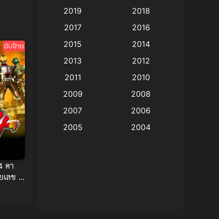
2019
2018
Animation แอนิเมชั่น
(1)
2017
2016
Animation แอนิเมชัน
(19)
2015
2014
ซับไทย
2013
2012
anime
(9)
2011
2010
Anime อนิเมะ
(112)
2009
2008
Big tits (นมใหญ่)
(19)
2007
2006
2005
2004
Bitch (ผู้หญิงร่าน)
(1)
2003
2002
Blackmail (ข่มขู่)
(1)
2001
2000
4 คา
Blood
(1)
ยเลข 4
1999
1998
1997
1996
Bondage (ทาส)
(1)
1993
1992