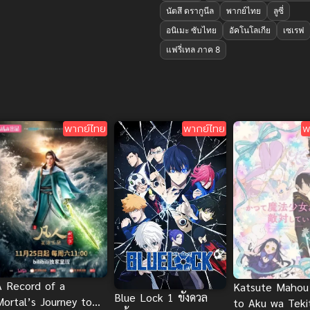
นัตสึ ดรากูนีล
พากย์ไทย
ลูซี่
อนิเมะ ซับไทย
อัคโนโลเกีย
เซเรฟ
แฟรี่เทล ภาค 8
พากย์ไทย
พากย์ไทย
พ
A Record of a
Katsute Mahou
Blue Lock 1 ขังดวล
Mortal’s Journey to
to Aku wa Teki