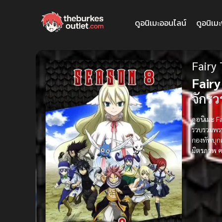
ดูอนิเมะออนไลน์
ดูอนิเม
Fairy 
Fairy
จักรว
ดูอนิเมะ F
รวบรวมพรรค
กองทัพบุก
มิตรภาพ 