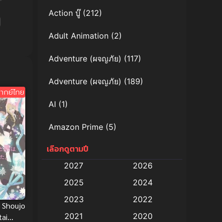
Action บู๊
(212)
Adult Animation
(2)
Adventure (ผจญภัย)
(117)
Adventure (ผจญภัย)
(189)
ากย์ไทย
AI
(1)
Amazon Prime
(5)
เลือกดูตามปี
Anal (ประตูหลัง)
(11)
2027
2026
Animation
(579)
2025
2024
Animation การ์ตูน
(88)
2023
2022
 Shoujo
2021
2020
tai
Animation อนิเมะ
(72)