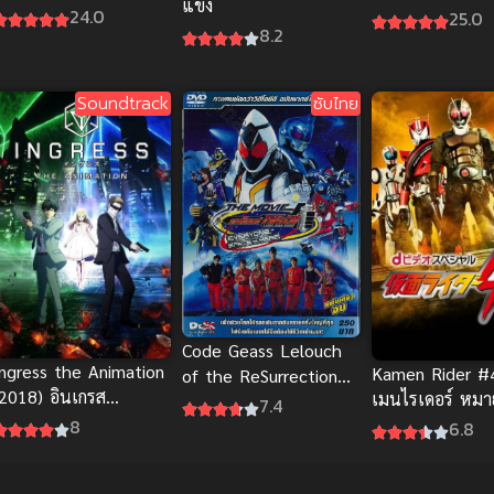
แข้ง
Immortality 3 ซับไทย
shiteita ซับไทย
24.0
25.0
8.2
Soundtrack
ซับไทย
Code Geass Lelouch
Ingress the Animation
Kamen Rider #
of the ReSurrection
(2018) อินเกรส
เมนไรเดอร์ หมา
โค้ดกีอัส การคืนชีพของ
7.4
ลังงานผ่ามิติ
ซับไทย
8
ลูลูช ซับไทย
6.8