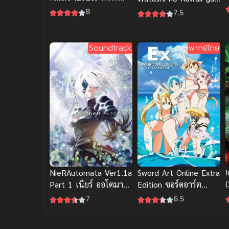
เตอร์ นักล่าแห่งการล้าง
Tsuujinai คุโรอิวะ เมดา
8
7.5
แค้น
กะ ไม่เข้าใจความน่ารัก
ของฉันเลย
Soundtrack
พากย์ไทย
NieRAutomata Ver1.1a
Sword Art Online Extra
Part 1 เนียร์ ออโตมาต้า
Edition ซอร์ดอาร์ต
พ
ภาค 1
ออนไลน์ เอ็กซ์ตรา อิดิ
7
6.5
ชั่น พากย์ไทย