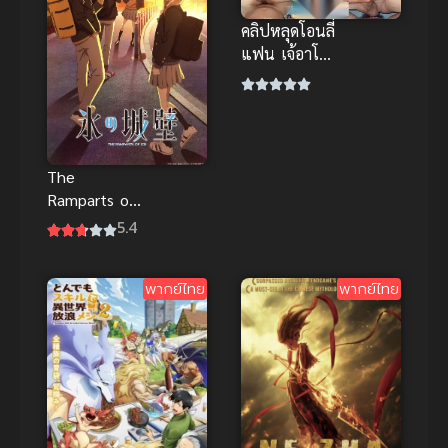
คลิปหลุดโอนลี่
แฟน เจ้อาโฮลิ
หุ่นอวบผมทอง
กระแทกเน้นๆ
เสียงคราง
หวาน
The
Ramparts of
Ice ปราการ
5.4
น้ำแข็งแห่ง
หัวใจ ซับไทย
พากย์ไทย
พากย์ไทย
รักวัยรุ่นสุดซึ้ง