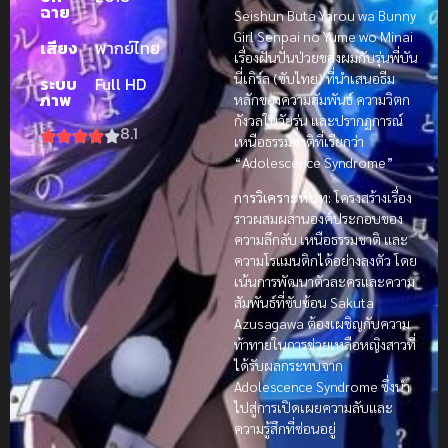
ฉาย
Seishun Buta Yarou wa Bunny
Girl Senpai no Yume wo Minai
เสียง
พากย์ไทย
เรื่องฝันปั่นป่วยของผมกับรุ่นพี่บัน
นี่เกิร์ล (ซับไทย) ที่นำเสนอธีม
ระบบ
Full HD
ภาพ
หลักของความสัมพันธ์ ความวิตก
กังวลในวัยรุ่น และปรากฏการณ์
8.1
เหนือธรรมชาติที่เรียกว่า
“Adolescence Syndrome”
การวิเคราะห์บท:
โครงสร้างเรื่อง
ราวผสมผสานองค์ประกอบของ
ความลึกลับ เหนือธรรมชาติ และ
ความโรแมนติกได้อย่างลงตัว โดย
เน้นการพัฒนาตัวละครและความ
สัมพันธ์ที่ซับซ้อน Sakuta
Azusagawa ต้องเผชิญกับความ
ท้าทายในการช่วยเหลือหญิงสาวที่
ได้รับผลกระทบจาก
Adolescence Syndrome ซึ่งนำ
ไปสู่การเปิดเผยความลับและ
ความรู้สึกที่ซ่อนอยู่