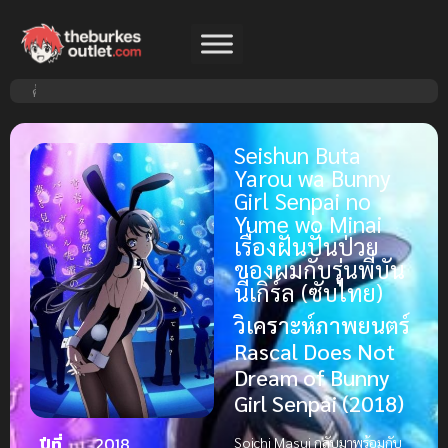
Seishun Buta
Yarou wa Bunny
Girl Senpai no
Yume wo Minai
เรื่องฝันปั่นป่วย
ของผมกับรุ่นพี่บัน
นี่เกิร์ล (ซับไทย)
วิเคราะห์ภาพยนตร์
Rascal Does Not
Dream of Bunny
Girl Senpai (2018)
ปีที่
2018
Soichi Masui กลับมาพร้อมกับ