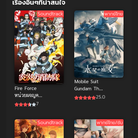
เรื่องอื่นๆที่น่าสนใจ
Soundtrack
พากย์ไทย
Mobile Suit
Fire Force
Gundam The
หน่วยผจญคน
Witch from
25.0
ไฟลุก ภาค 1
Mercury
7
Season 2
Soundtrack
พากย์ไทย/ซับ