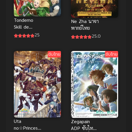
Tondemo
Ne Zha นาจา
Skill de
พากย์ไทย
Isekai Hourou
25
25.0
Meshi 2 ซับ
ไทย
ซับไทย
ซับไทย
Uta
Zegapain
no☆Princesa
ADP ซับไทย