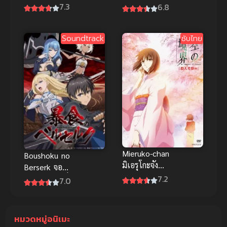
ma♪ Movie
เดอะมูฟวี่ การ
7.3
6.8
Maji Love
ต่อสู้ในโลก
Kingdom ซับ
เสมือนจริงสุด
Soundtrack
ซับไทย
ไทยดูฟรีจ้า
ล้ำ
Mieruko-chan
Boushoku no
มิเอรุโกะจัง
Berserk จอม
ใครว่าหนูเห็น
7.2
ตะกละดาบคลั่ง
7.0
ผี ซับไทย
หมวดหมู่อนิเมะ