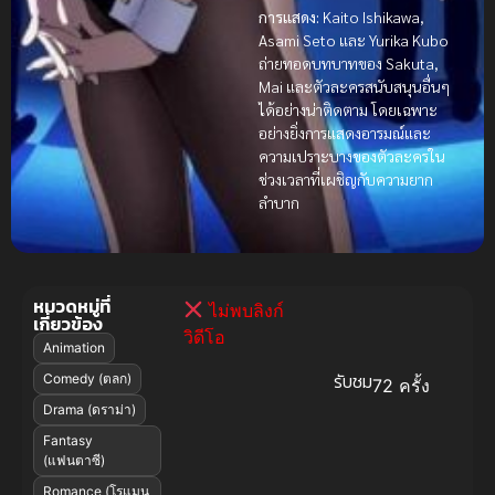
การแสดง:
Kaito Ishikawa,
Asami Seto และ Yurika Kubo
ถ่ายทอดบทบาทของ Sakuta,
Mai และตัวละครสนับสนุนอื่นๆ
ได้อย่างน่าติดตาม โดยเฉพาะ
อย่างยิ่งการแสดงอารมณ์และ
ความเปราะบางของตัวละครใน
ช่วงเวลาที่เผชิญกับความยาก
ลำบาก
หมวดหมู่ที่
ไม่พบลิงก์
เกี่ยวข้อง
วิดีโอ
Animation
รับชม
Comedy (ตลก)
72 ครั้ง
Drama (ดราม่า)
Fantasy
(แฟนตาซี)
Romance (โรแมน