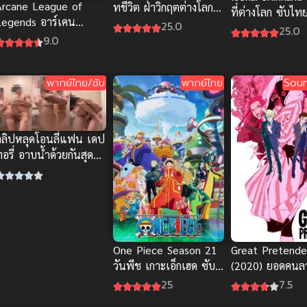
Arcane League of
ทชีวิต ฝ่าวิกฤตต่างโลก
ที่ต่างโลก ซับไท
Legends อาร์เคน
ภาค 2
25.0
25.0
ตำนานซีรีส์ ลีกออฟเล
9.0
จ็นดส์
พากย์ไทย/ซับ
พากย์ไทย
Soun
คลิปหลุดโอนลี่แฟน เดป
อรี่ อาบน้ำด้วยกันสุด
เสียว ยกขาซอยรัวๆ นม
ด้ง
One Piece Season 21
Great Pretende
วันพีช เกาะเอ็กเฮด ซับ
(2020) ยอดคนล
ไทย
25
7.5