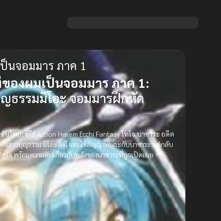
เป็นจอมมาร ภาค 1
ม่ของผมเป็นจอมมาร ภาค 1:
บุญธรรมมิโอะ จอมมารฝึกหัด
 ซับไทย!
ซีรีส์ Action Harem Ecchi Fantasy
โทโจ บาซาระ
อดีต
น้องสาวบุญธรรม มิโอะตั้งใจจะใช้สัญญาพันธะกับบาซาระ แต่กลับ
ะปีศาจ พร้อมความลับเกี่ยวกับพลังของบาซาระที่ถูกเปิดเผย