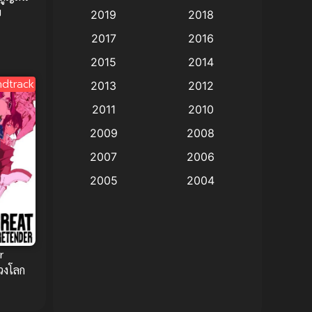
ย
2019
2018
Animation แอนิเมชั่น
(1)
2017
2016
Animation แอนิเมชัน
(19)
2015
2014
dtrack
2013
2012
anime
(9)
2011
2010
Anime อนิเมะ
(112)
2009
2008
Big tits (นมใหญ่)
(19)
2007
2006
2005
2004
Bitch (ผู้หญิงร่าน)
(1)
2003
2002
Blackmail (ข่มขู่)
(1)
2001
2000
Blood
(1)
1999
1998
r
วงโลก
1997
1996
Bondage (ทาส)
(1)
1993
1992