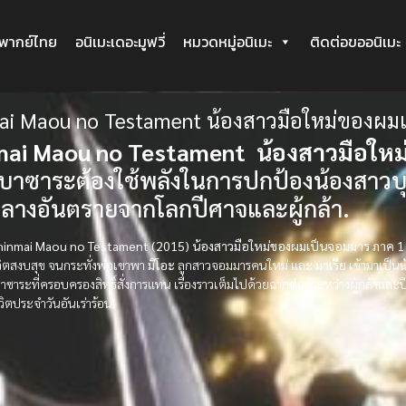
ะพากย์ไทย
อนิเมะเดอะมูฟวี่
หมวดหมู่อนิเมะ
ติดต่อขออนิเมะ
ai Maou no Testament น้องสาวมือใหม่ของผม
mai Maou no Testament น้องสาวมือให
 บาซาระต้องใช้พลังในการปกป้องน้องสาว
ลางอันตรายจากโลกปีศาจและผู้กล้า.
Shinmai Maou no Testament (2015) น้องสาวมือใหม่ของผมเป็นจอมมาร ภาค 1
้ชีวิตสงบสุข จนกระทั่งพ่อเขาพา
มิโอะ
ลูกสาวจอมมารคนใหม่ และ
มาเรีย
เข้ามาเป็น
ซาระที่ครอบครองสิทธิ์สั่งการแทน เรื่องราวเต็มไปด้วยฉากต่อสู้ระหว่างผู้กล้าแล
วิตประจำวันอันเร่าร้อน!