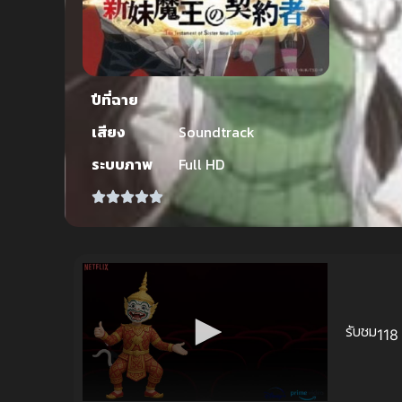
ปีที่ฉาย
เสียง
Soundtrack
ระบบภาพ
Full HD
รับชม
118 