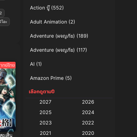
Action บู๊
(552)
2
Adult Animation
(2)
มิโอะ
Adventure (ผจญภัย)
(189)
Adventure (ผจญภัย)
(117)
AI
(1)
ากย์ไทย
Amazon Prime
(5)
เลือกดูตามปี
Anal (ประตูหลัง)
(11)
2027
2026
Animation
(579)
2025
2024
Animation การ์ตูน
(88)
2023
2022
2021
2020
Animation อนิเมะ
(72)
สูญสิ้น