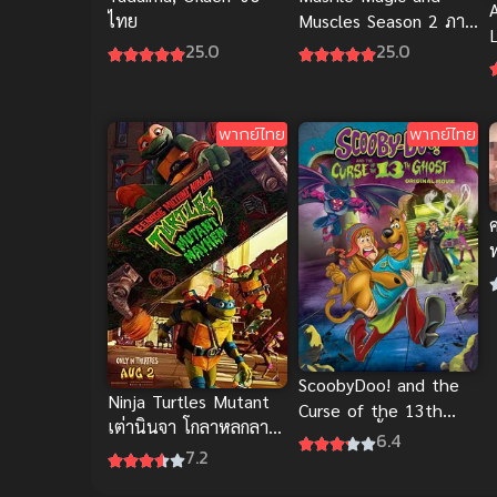
ไทย
Muscles Season 2 ภาค
2 ซับไทย
25.0
25.0
เ
พากย์ไทย
พากย์ไทย
ท
เ
ScoobyDoo! and the
Ninja Turtles Mutant
Curse of the 13th
เต่านินจา โกลาหลกลาย
Ghost สคูบี้ดู คดี 13 ผี
6.4
พันธุ์ พากย์ไทย อนิเมะ
7.2
มันส์