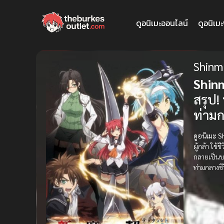
ดูอนิเมะออนไลน์
ดูอนิเม
Shinm
Shin
สรุป!
ท่ามก
ดูอนิเมะ 
ผู้กล้า ใช
กลายเป็นบา
ท่ามกลางชี