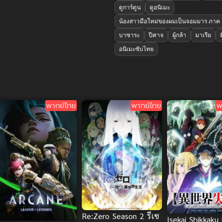
ดูการ์ตูน
ดูอนิเมะ
น้องสาวมือใหม่ของผมเป็นจอมมาร ภาค 
บาซาระ
ปีศาจ
ผู้กล้า
มาเรีย
อนิเมะซับไทย
พากย์ไทย
พากย์ไทย
พ
Re:Zero Season 2 รีเซ
Isekai Shikkaku 