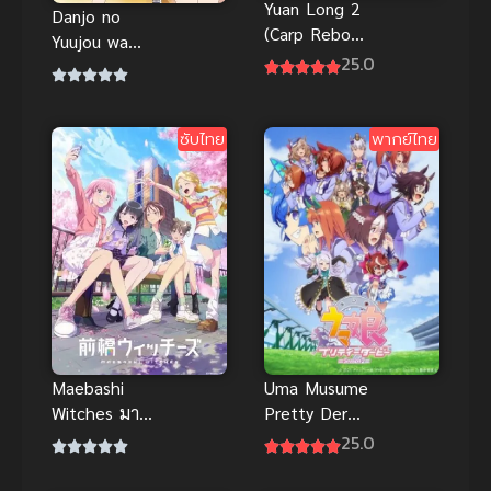
Yuan Long 2
Danjo no
(Carp Reborn
Yuujou wa
2) หยวนหลง
25.0
Seiritsu suru?
ข้ามมิติมาหา
(Iya, Shinai!!)
เธอ ภาค 2
เธอกับฉัน
ซับไทย
พากย์ไทย
เพื่อนกันใช่มั้ย
(ไม่ใช่!!)
Uma Musume
Maebashi
Pretty Derby
Witches มาเอ
2 สาวม้าโม
บาชิวิชซ์
25.0
เอะ ภาค 2
ซับไทย