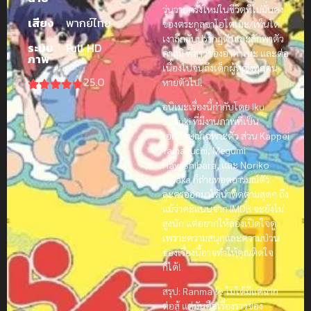
วุ่นวายครั้งใหม่ในชีวิตที่ไม่มั่นคง
เสียง
พากย์ไทย
ของตระกูลซาโอโตเมะ/เท็นโด
เงาลึกลับปรากฏตัวและลักพาตัว
ระบบ
Full HD
คาสุมิ พี่สาวของอาคาเนะ และต่อ
ภาพ
เนื่องไปจนถึงเด็กผู้หญิงทุกคน
25.0
หายตัวไป!
อนิเมะเรื่องนี้กำกับโดย Iku
Suzuki ที่มีงานภาพที่เป็น
เอกลักษณ์เฉพาะตัว ส่วน Kappei
Yamaguchi, Megumi
Hayashibara, และ Noriko
Hidaka ก็ถ่ายทอดอารมณ์ตัว
ละครออกมาได้น่าติดตามสุดๆ ถึง
แม้ว่าคะแนนจาก IMDB จะยังไม่
สูงนัก แต่อยากให้ลองเปิดใจดู
เพราะความสนุกและความป่วน
ของเรื่องนี้อาจทำให้คุณติดใจ
ก็ได้!
สรุป: Ranma ½ ไม่ได้มีแค่ฉาก
ต่อสู้ แต่มันคือเรื่องราวของ