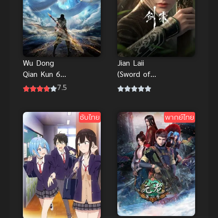
Wu Dong
Jian Laii
Qian Kun 6
(Sword of
(Martial
Coming)
7.5
Universe 6)
กระบี่จงมา
มหายุทธหยุด
ซับไทย
พากย์ไทย
พิภพ ภาค 6