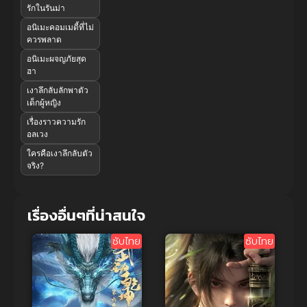
รักในรันม่า
อนิเมะคอมเมดี้ที่ไม่
ควรพลาด
อนิเมะผจญภัยสุด
ฮา
เงาลึกลับลักพาตัว
เด็กผู้หญิง
เรื่องราวความรัก
อลเวง
ใครคือเงาลึกลับตัว
จริง?
เรื่องอื่นๆที่น่าสนใจ
ซับไทย
ซับไทย