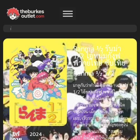
Ranma ½ รันม่า
1/2 ไอ้หนุ่มกังฟู
พากย์ไทย ซับไทย
Ranma ½ 1/2
มาดูกันว่าทำไม
Ranma ½ รันม่า
1/2 ไอ้หนุ่มกังฟู พากย์ไทย ซับ
ไทย
ถึงเป็นอนิเมะที่ไม่ควรพลาด!
เรื่องราวเริ่มจากความเข้าใจผิด
ชวนป่วน เมื่อเท็นโด, ซาโอโต
เมะ, เรียวกะ, แชมพู และอุเคียว
ต่างตีความหมายคำเชิญของคุโน่
ที่มีต่ออาคาเนะและ “สาวผม
ปีที่
2024
เปีย” ผิดไป ทำให้เกิดความ
ฉาย