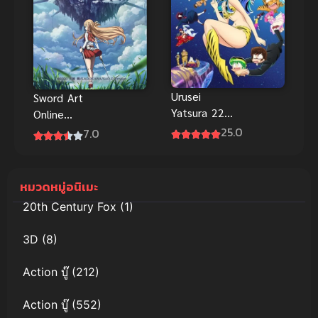
ไทย
Urusei
Sword Art
Yatsura 22
Online
ลามู ทรามวัย
Progressive
25.0
7.0
จากต่างดาว
Movie Hoshi
ภาค 2 ซับไทย
Naki Yoru no
Aria
หมวดหมู่อนิเมะ
ท่วงทำนอง
20th Century Fox
(1)
ราตรีไร้ดารา
พากย์ไทย
3D
(8)
Action บู๊
(212)
Action บู๊
(552)