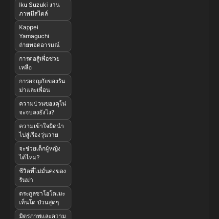
Iku Suzuki งาน
ภาพมีสไตล์
Kappei
Yamaguchi
ถ่ายทอดอารมณ์
การต่อสู้เพื่อช่วย
เหลือ
การผจญภัยของรัน
ม่าและเพื่อน
ความป่วนของคุโน่
จะจบลงยังไง?
ความเข้าใจผิดนำ
ไปสู่เรื่องวุ่นวาย
จะช่วยเด็กผู้หญิง
ได้ไหม?
ชีวิตที่ไม่มั่นคงของ
รันม่า
ตระกูลซาโอโตเมะ
เท็นโด ป่วนสุดๆ
มิตรภาพและความ