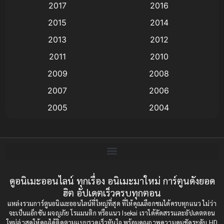
2017
2016
Animation แอนิเมชัน
(19)
2015
2014
2013
2012
anime
(9)
2011
2010
Anime อนิเมะ
(112)
2009
2008
Big tits (นมใหญ่)
(19)
2007
2006
2005
2004
Bitch (ผู้หญิงร่าน)
(1)
2003
2002
Blackmail (ข่มขู่)
(1)
2001
2000
Blood
(1)
1999
1998
1997
1996
ดูอนิเมะออนไลน์ ทุกเรื่อง อนิเมะมาใหม่ การ์ตูนดังยอด
Bondage (ทาส)
(1)
ฮิต อัปเดตเร็วครบทุกตอน
1993
1992
boys love
(1)
แหล่งรวมการ์ตูนอนิเมะออนไลน์ที่ใหญ่ที่สุด ที่ให้คุณเลือกชมได้ครบทุกแนว ไม่ว่า
1991
1990
จะเป็นแอ็กชัน ผจญภัย โรแมนติก หรือแนว Isekai เราได้คัดสรรและอัปเดตตอน
ใหม่ล่าสุดให้คุณได้ติดตามแบบรวดเร็วทันใจ พร้อมคุณภาพความคมชัดระดับ HD