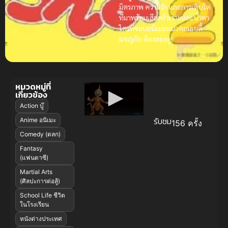
มิตรภาพ ความรัก และการเติบโต
ที่มาพร้อมเสียงหัวเราะและน้ำตา
ใครที่ชอบอนิเมะแนวคอมเมดี้
ผจญภัย ต้องลองดู!
หมวดหมู่ที่
เกี่ยวข้อง
Action บู๊
รับชม
Anime อนิเมะ
156 ครั้ง
Comedy (ตลก)
Fantasy
(แฟนตาซี)
Martial Arts
(ศิลปะการต่อสู้)
School Life ชีวิต
ในโรงเรียน
หนังต่างประเทศ