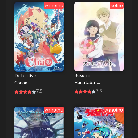
พากย์ไทย
ซับไทย
Busu ni
Detective
Hanataba wo
Conan
ช่อดอกไม้แด่
Episode
7.5
7.5
ยัยขี้เหร่
ZERO (2026)
ยอดนักสืบจิ๋ว
พากย์ไทย
พากย์ไทย
โคนัน คดี
พิพิธภัณฑ์สัตว์
น้ำของคุโด้ ชิ
นอิจิ พากย์