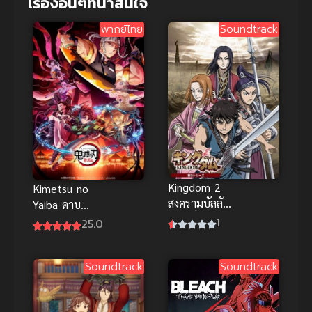
เรื่องอื่นๆที่น่าสนใจ
พากย์ไทย
Soundtrack
Kingdom 2
Kimetsu no
สงครามบัลลังก์
Yaiba ดาบ
ผงาดจิ๋นซี ภาค
พิฆาตอสูร ซับ
1
25.0
2
ไทย
Soundtrack
Soundtrack