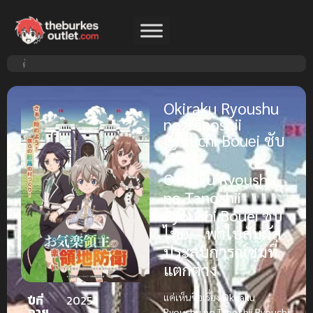
Okiraku Ryoushu
no Tanoshii
Ryouchi Bouei ซับ
ไทย
Okiraku Ryoushu
no Tanoshii
Ryouchi Bouei ซับ
ไทย – พาไปสัมผัส
ประสบการณ์ชมที่
แตกต่าง
แค่เห็นชื่อเรื่อง
Okiraku
ปีที่
2025
ฉาย
Ryoushu no Tanoshii Ryouchi