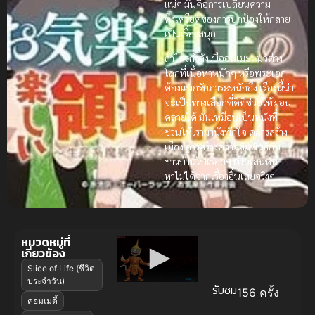
แน่ๆ มันคือการเปลี่ยนความ
ตึงเครียดของการปกป้องให้กลาย
เป็นเรื่องสนุก
ถ้าใครกำลังเบื่ออนิเมะแนวต่าง
โลกที่เนื้อหาหนักๆ หรือพระเอก
ต้องแบกรับภาระหนักอึ้ง เรื่องนี้น่า
จะเป็นทางเลือกที่ดีที่ช่วยให้ผ่อน
คลายได้ มันเหมือนเป็นหนังที่
ชวนให้เรามานั่งพักใจ ดูการสร้าง
เมือง การสร้างความสัมพันธ์กับ
ชาวบ้านไปเรื่อยๆ เป็นเสน่ห์ที่
หาไม่ได้จากเรื่องอื่นเลยจริงๆ
หมวดหมู่ที่
เกี่ยวข้อง
Slice of Life (ชีวิต
ประจำวัน)
รับชม
156 ครั้ง
คอมเมดี้