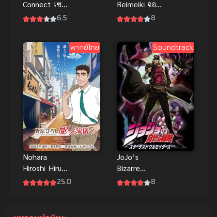
Connect เซน
Reimeiki จอม
โครอล คอน
เวทแห่ง
6.5
8
เนกต์ ซับไทย
รุ่งอรุณ ภาค 1
พากย์ไทย
Soundtrack
Nohara
JoJo’s
Hiroshi Hiru
Bizarre
Meshi no
Adventure
25.0
8
Ryuugi ซับ
Stardust
ไทย
Crusaders โจ
โจ้ ล่าข้าม