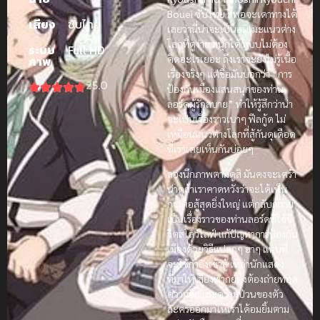
Bouei ซับไทย
ก็พอจะเดาทางได้
เสียง
ซับไทย
เลยว่านี่น่าจะเป็นอนิเมะแนวต่าง
โลกที่ดูง่าย สนุกได้ แบบไม่ต้อง
ระบบ
Full HD
คิดอะไรเยอะ ถึงเราจะยังไม่รู้เนื้อ
ภาพ
เรื่องจริงๆ แต่ชื่อมันบอกว่า “การ
25.0
ป้องกันเมืองแสนสนุกของท่าน
ลอร์ดผู้รักสบาย” ทำให้รู้สึกว่าน่า
จะเป็นเรื่องราวเบาๆ ฟีลกู้ด ไม่
เหมือนแนวต่างโลกที่สู้กันดุเดือด
ที่เราเคยเห็นกันบ่อยๆ
ลองนึกภาพตามดูสิ มันคงจะเศร้า
น่าดูถ้าเราคาดหวังว่าจะได้เห็น
การต่อสู้สุดยิ่งใหญ่ แต่กลับกลาย
เป็นเรื่องราวของท่านลอร์ดที่ใช้ชี
วิตสโลว์ไลฟ์ แก้ปัญหาการป้องกัน
เมืองด้วยวิธีแปลกๆ ฮาๆ แทนที่
จะใช้กำลังเข้าสู้ เหล่านักแสดง
ที่มาให้เสียงพากย์คงต้องถ่ายทอด
ความชิลและความป่วนของตัว
ละครออกมาให้เราได้อมยิ้มตาม