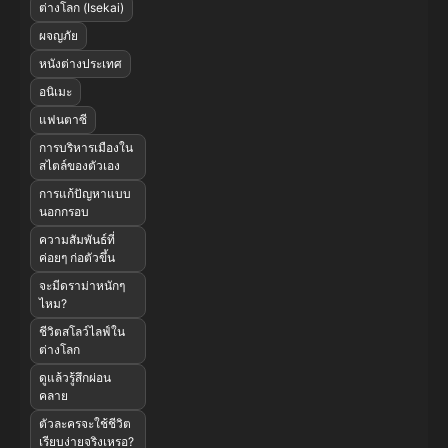
ต่างโลก (Isekai)
ผจญภัย
หนังต่างประเทศ
อนิเมะ
แฟนตาซี
การบริหารเมืองใน
สไตล์ของตัวเอง
การแก้ปัญหาแบบ
นอกกรอบ
ความสัมพันธ์ที่
ค่อยๆ ก่อตัวขึ้น
จะมีดราม่าหนักๆ
ไหม?
ชีวิตสโลว์ไลฟ์ใน
ต่างโลก
ดูแล้วรู้สึกผ่อน
คลาย
ตัวละครจะใช้ชีวิต
เรียบง่ายจริงเหรอ?