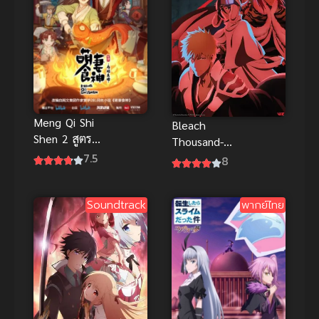
Meng Qi Shi
Bleach
Shen 2 สูตร
Thousand-
รักซินเดอเรล
7.5
Year Blood
8
ล่า ภาค 2
War Part 2
บลีช เทพ
Soundtrack
พากย์ไทย
มรณะ
สงครามเลือด
พันปี พาร์ท 2