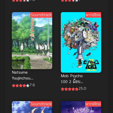
ภาค 4
สัประยุทธ์ทะลุ
ฟ้า ภาค 3
Soundtrack
พากย์ไทย
Natsume
Mob Psycho
Yuujinchou
100 2 ม็อบ
Roku (2017)
7.6
ไซโค 100 คน
25.0
นัตสึเมะกับ
พลังจิต ภาค 2
บันทึกพิศวง
ซับไทย
ภาค 6
Soundtrack
พากย์ไทย