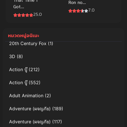
Ron no
Got
Kindan Suiri
7.0
Reincarnated
25.0
Season 2 สืบ
as a Slime
ลับฉบับคาโม
Season 2
โนะฮาชิ รอน
(Sub Thai)
หมวดหมู่อนิเมะ
ภาค 2
เกิดใหม่ทั้งทีก็
20th Century Fox
(1)
เป็นสไลม์ไป
ซะแล้ว ภาค 2
3D
(8)
ซับไทย
Action บู๊
(212)
Action บู๊
(552)
Adult Animation
(2)
Adventure (ผจญภัย)
(189)
Adventure (ผจญภัย)
(117)