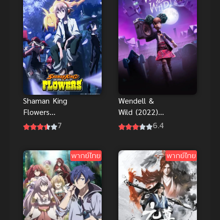
Shaman King
Wendell &
Flowers
Wild (2022)
ราชันย์แห่งภูต
เวนเดลล์กับไว
7
6.4
ดอกไม้ผลิบาน
ลด์ พากย์ไทย
ดูฟรีออนไลน์
พากย์ไทย
พากย์ไทย