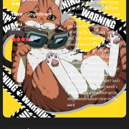
ดูอนิเมะ Nyaight of the Living
ฉาย
Cat (2026) แมวซอมบี้ ซับไทย!
เสียง
Soundtrack
ซีรีส์ Animation Horror Comedy
Survival Supernatural.
ดูอนิ
ระบบ
Full HD
เมะ
โลกเกิดภัยพิบัติเมื่อผู้คน
ภาพ
กลายร่างเป็น
ซอมบี้แมว
ที่คลั่ง
8
ไคล้
ปลา
แมวซอมบี้
คูซาคาเบะ
ต้องพยายามเอาชีวิตรอดจาก
ฝูง
แมว
ที่อันตราย.
ดูการ์ตูน
อนิเมะ
ตลก
และ
สยองขวัญ
ที่มีธีม
แมว
เป็นหลัก.
ดูอนิเมะออนไลน์
การ
เอาตัวรอดที่ไม่เหมือนใครใน
โลก
หลังหายนะ
แห่งนี้.
อนิเมะซับ
ไทย
เรื่องราวที่ผสมผสานความน่า
รักกับความบ้าคลั่งได้อย่างลงตัว.
หนังเต็มเรื่อง
มาร่วมติดตามการ
ต่อสู้เพื่อหลีกเลี่ยงการกลายเป็น
แมว
!