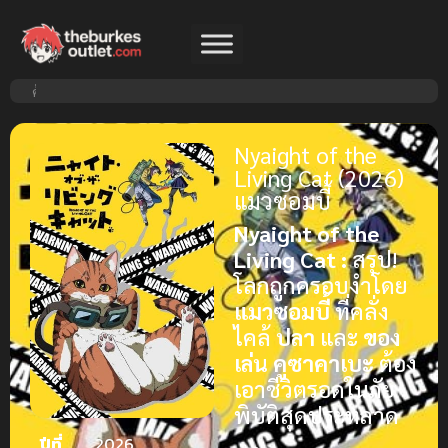
Nyaight of the
Living Cat (2026)
แมวซอมบี้
Nyaight of the
Living Cat :
สรุป!
โลกถูกครอบงำโดย
แมวซอมบี้
ที่คลั่ง
ไคล้
ปลา
และ
ของ
เล่น
คูซาคาเบะ
ต้อง
เอาชีวิตรอดในภัย
พิบัติสุดประหลาด
ปีที่
2026