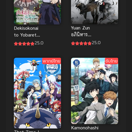
Yuan Zun
Dekisokonai
อภินิหาร
to Yobareta
ทายาทมังกร
Motoeiyuu
25.0
25.0
จอมราชันย์
wa ซับไทย
ซับไทย
พากย์ไทย
ซับไทย
Kamonohashi
That Time I