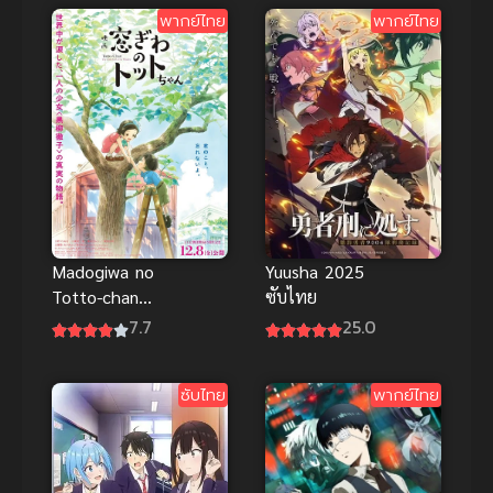
พากย์ไทย
พากย์ไทย
ไทย
Madogiwa no
Yuusha 2025
Totto-chan
ซับไทย
โต๊ะโตะจัง เด็ก
7.7
25.0
หญิงข้าง
หน้าต่าง
ซับไทย
พากย์ไทย
พากย์ไทยดี