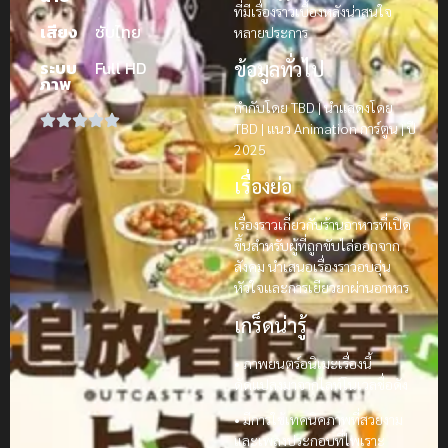
ที่มีเรื่องราวเบื้องหลังน่าสนใจ
เสียง
ซับไทย
หลายประการ
ข้อมูลทั่วไป
ระบบ
Full HD
ภาพ
กำกับโดย TBD | นำแสดงโดย
TBD | แนว Animation การ์ตูน | ปี
2025
เรื่องย่อ
เรื่องราวเกี่ยวกับร้านอาหารที่เปิด
ขึ้นสำหรับผู้ที่ถูกขับไล่ออกจาก
สังคม นำเสนอเรื่องราวอบอุ่น
หัวใจและการเยียวยาผ่านอาหาร
เกร็ดน่ารู้
• ภาพยนตร์อนิเมะเรื่องนี้
ดัดแปลงมาจากไลท์โนเวลชื่อดัง
• มีการใช้เทคนิคภาพที่สวยงาม
และเพลงประกอบที่ไพเราะ