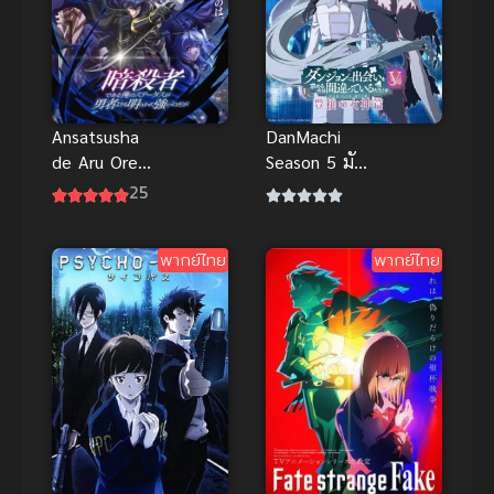
DanMachi
Ansatsusha
Season 5 มัน
de Aru Ore
ผิดรึไงถ้าใจ
no Status ga
25
อยากจะพบรัก
Yuusha ซับ
ในดันเจี้ยน
ไทย
พากย์ไทย
พากย์ไทย
ภาค 5