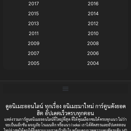
2017
2016
Animation แอนิเมชัน
(19)
2015
2014
2013
2012
anime
(9)
2011
2010
Anime อนิเมะ
(112)
2009
2008
Big tits (นมใหญ่)
(19)
2007
2006
2005
2004
Bitch (ผู้หญิงร่าน)
(1)
2003
2002
Blackmail (ข่มขู่)
(1)
2001
2000
Blood
(1)
1999
1998
1997
1996
ดูอนิเมะออนไลน์ ทุกเรื่อง อนิเมะมาใหม่ การ์ตูนดังยอด
Bondage (ทาส)
(1)
ฮิต อัปเดตเร็วครบทุกตอน
1993
1992
boys love
(1)
แหล่งรวมการ์ตูนอนิเมะออนไลน์ที่ใหญ่ที่สุด ที่ให้คุณเลือกชมได้ครบทุกแนว ไม่ว่า
1991
1990
จะเป็นแอ็กชัน ผจญภัย โรแมนติก หรือแนว Isekai เราได้คัดสรรและอัปเดตตอน
ใหม่ล่าสุดให้คุณได้ติดตามแบบรวดเร็วทันใจ พร้อมคุณภาพความคมชัดระดับ HD