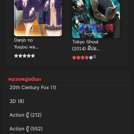
Danjo no
Tokyo Ghoul
Yuujou wa
(2014) ผีปอบ
Seiritsu suru?
โตเกียว ภาค
8
(Iya, Shinai!!)
1
เธอกับฉัน
เพื่อนกันใช่มั้ย
หมวดหมู่อนิเมะ
(ไม่ใช่!!)
20th Century Fox
(1)
3D
(8)
Action บู๊
(212)
Action บู๊
(552)