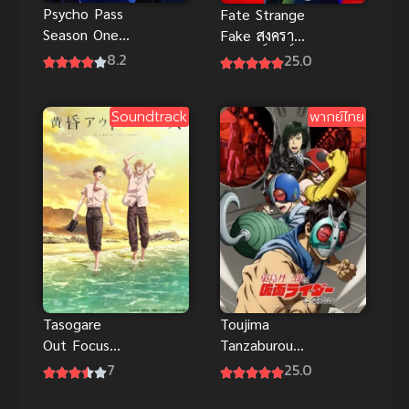
Psycho Pass
Fate Strange
Season One
Fake สงคราม
ไซโค พาส
จอกศักดิ์สิทธิ์
8.2
25.0
ภาค 1 พากย์
ปลอม ซับไทย
ไทย
Soundtrack
พากย์ไทย
Toujima
Tasogare
Tanzaburou
Out Focus
wa Kamen
Out Focus รัก
25.0
7
Rider ni
นอกสายตา
Naritai ซับ