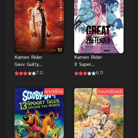
Kamen Rider
Kamen Rider
Gavv Guilty
X Super
Parfait มาสค์
Sentai X
7.0
6.0
ไรเดอร์ กาบุ
Space Sheriff
พากย์ไทย
Super Hero
พากย์ไทย
Soundtrack
Taisen Z มาส
ค์ไรเดอร์ x ซู
เปอร์เซนไท x
ตำรวจอวกาศ
ซูเปอร์ฮีโร่ไท
เซน Z พากย์
ไทย