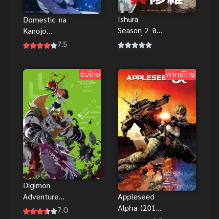
Ishura
Domestic na
Season 2 อสุ
Kanojo
ร่า ข้านี่แหล่ะ
(2019) บท
7.5
คือผู้กล้า ภาค
เรียนรักเส้น
2
ทางหัวใจ
ซับไทย
พากย์ไทย
Digimon
Adventure
Appleseed
tri. 2: Ketsui
Alpha (2015)
7.0
บทที่ 2 การ
คนจักรกล