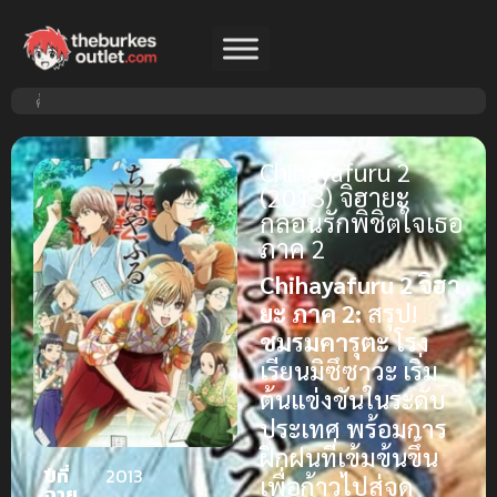
Chihayafuru 2
(2013) จิฮายะ
กลอนรักพิชิตใจเธอ
ภาค 2
Chihayafuru 2 จิฮา
ยะ ภาค 2:
สรุป!
ชมรมคารุตะ
โรง
เรียนมิซึซาวะ เริ่ม
ต้นแข่งขันในระดับ
ประเทศ พร้อมการ
ฝึกฝนที่เข้มข้นขึ้น
ปีที่
2013
เพื่อก้าวไปสู่จุด
ฉาย