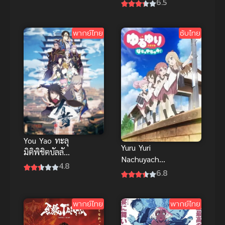
6.5
ตัดสินใจ ซับ
สงคราม ล้าง
ไทยดูฟรี
พันธุ์อนาคต
พากย์ไทย
ซับไทย
ภาค 3
You Yao ทะลุ
Yuru Yuri
มิติพิชิตบัลลังก์
Nachuyachu
ภาค 1
4.8
mi!+ คลับบ้า
6.8
ฮาต๊อง นาชูยา
ชูมิ!+
พากย์ไทย
พากย์ไทย