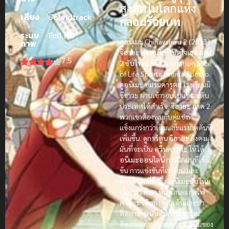
สูงสุดในโลกแห่ง
เสียง
Soundtrack
กลอนร้อยบท
ระบบ
Full HD
ดูอนิเมะ Chihayafuru 2 (2013)
ภาพ
จิฮายะ กลอนรักพิชิตใจเธอ ภาค
7.5
2 ซับไทย!
ซีรีส์ Animation Slice
of Life Sports Drama Shoujo.
ดูอนิเมะ
ชมรมคารุตะ
โรงเรียนมิ
ซึซาวะ ผ่านเข้ารอบไปแข่งระดับ
ประเทศได้สำเร็จ.
จิฮายะ ภาค 2
พวกเขาต้องพบกับคู่แข่งที่
แข็งแกร่งกว่าเดิมและแรงกดดันที่
เพิ่มขึ้น.
ดูการ์ตูน
จิฮายะ
ยังคงมุ่ง
มั่นที่จะเป็น
ควีนคารุตะ
ให้ได้.
ดู
อนิเมะออนไลน์
การฝึกฝนที่เข้ม
ข้น การแข่งขันที่เร่าร้อน และ
มิตรภาพ
ที่ลึกซึ้ง.
อนิเมะซับไทย
เรื่องราว
กีฬา
ที่นำเสนอเกมไพ่
คารุตะ
ได้อย่างตื่นเต้นและน่า
ติดตาม.
หนังเต็มเรื่อง
มาร่วม
ติดตามการเดินทางสู่ความฝันของ