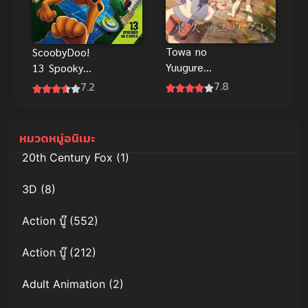
Towa no
ScoobyDoo!
Yuugure
13 Spooky
(2026) ยาม
Tales Around
7.8
7.2
อัสดง
the World สคู
กัลปาวสาน
บี้ดู ไขปริศนา
พากย์ไทย
หมวดหมู่อนิเมะ
20th Century Fox
(1)
3D
(8)
Action บู๊
(552)
Action บู๊
(212)
Adult Animation
(2)