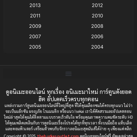
2013
2012
anime
(9)
2011
2010
Anime อนิเมะ
(112)
2009
2008
Big tits (นมใหญ่)
(19)
2007
2006
2005
2004
Bitch (ผู้หญิงร่าน)
(1)
2003
2002
Blackmail (ข่มขู่)
(1)
2001
2000
Blood
(1)
1999
1998
1997
1996
ดูอนิเมะออนไลน์ ทุกเรื่อง อนิเมะมาใหม่ การ์ตูนดังยอด
Bondage (ทาส)
(1)
ฮิต อัปเดตเร็วครบทุกตอน
1993
1992
boys love
(1)
แหล่งรวมการ์ตูนอนิเมะออนไลน์ที่ใหญ่ที่สุด ที่ให้คุณเลือกชมได้ครบทุกแนว ไม่ว่า
1991
1990
จะเป็นแอ็กชัน ผจญภัย โรแมนติก หรือแนว Isekai เราได้คัดสรรและอัปเดตตอน
ใหม่ล่าสุดให้คุณได้ติดตามแบบรวดเร็วทันใจ พร้อมคุณภาพความคมชัดระดับ HD
Censored (เซ็นเซอร์)
1989
(19)
1988
ให้คุณเพลิดเพลินกับการดูอนิเมะเรื่องโปรดได้ทุกที่ทุกเวลา ทั้งบนมือถือ แท็บเล็ต
และคอมพิวเตอร์ เตรียมตัวพบกับจักรวาลอนิเมะสุดมันส์ได้ง่าย ๆ เพียงแค่คลิก
1987
1985
Comedy (ตลก)
(234)
Copyright © 2025
theburkesoutlet.com
ดูอนิเมะออนไลน์ฟรี อัพเดตล่าสุด