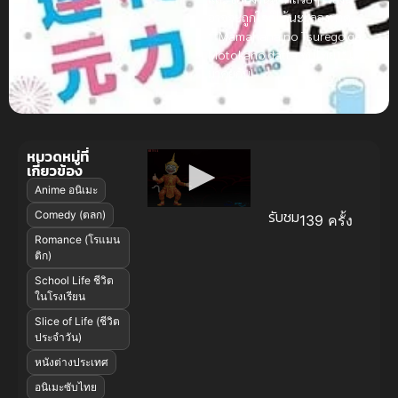
อาจจะถูกใจก็ได้นะ! ลองหาดู
**Mamahaha no Tsurego ga
Motokano datta ซับไทย** แล้ว
มาคุยกัน!
หมวดหมู่ที่
เกี่ยวข้อง
Anime อนิเมะ
รับชม
Comedy (ตลก)
139 ครั้ง
Romance (โรแมน
ติก)
School Life ชีวิต
ในโรงเรียน
Slice of Life (ชีวิต
ประจำวัน)
หนังต่างประเทศ
อนิเมะซับไทย