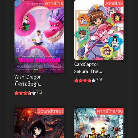
พากย์ไทย
พากย์ไทย
CardCaptor
Sakura The
Wish Dragon
Movie 1
7.4
มังกรอธิษฐาน
ซากุระ มือ
พากย์ไทย
7.2
ปราบไพ่ทา
โรต์ เดอะมูฟวี่
ตอน ผจญภัย
Soundtrack
พากย์ไทย/ซับ
เกาะฮ่องกง
พากย์ไทย