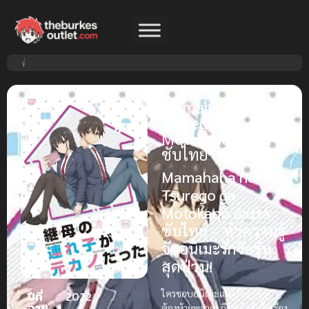
Mamahaha no
Tsurego ga
Motokano datta
ซับไทย
Mamahaha no
Tsurego ga
Motokano datta
ซับไทย – ทำความรู้
จักอนิเมะรักวัยรุ่น
สุดป่วน!
ใครชอบอนิเมะแนวรักๆ วัยรุ่น
ปีที่
2022
ฉาย
ต้องห้ามพลาด! ถึงจะไม่รู้เนื้อเรื่อง