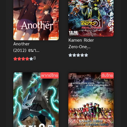
Kamen Rider
Another
Zero-One
(2012) อนา
เดอะ มูฟวี่
เธอร์
8
มาสค์ไรเดอร์ซี
โร่วัน พากย์
ไทยสุดฮิต
พากย์ไทย
ซับไทย