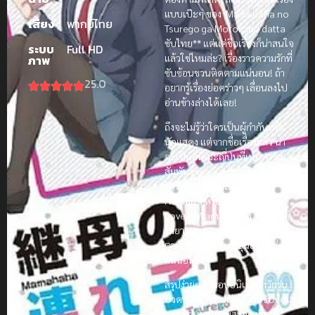
แบบเป๊ะๆ ของ Mamahaha no
เสียง
พากย์ไทย
Tsurego ga Motokano datta
ซับไทย** แต่แค่ชื่อเรื่องก็น่าสนใจ
ระบบ
Full HD
แล้วใช่ไหมล่ะ? เรื่องราวความรักที่
ภาพ
ซับซ้อนชวนติดตามแน่นอน! ถ้า
25.0
อยากรู้เรื่องย่อคร่าวๆ เลื่อนลงไป
อ่านข้างล่างได้เลย!
ถึงจะไม่รู้ว่าใครเป็นผู้กำกับหรือ
นักแสดง แต่จากชื่อเรื่องแล้ว น่า
จะเป็นอนิเมะญี่ปุ่นที่เน้นความ
สัมพันธ์ของตัวละครในโรงเรียน
ใครที่ชอบอนิเมะแนวนี้ อย่าง
Horimiya หรือ Kaguya-sama:
Love Is War น่าจะชอบเรื่องนี้ได้
ไม่ยากเลย! งานภาพน่าจะสวยงาม
ตามสไตล์อนิเมะญี่ปุ่นยุคใหม่
แน่นอน
สรุปง่ายๆ ถ้าชอบอนิเมะรักวัยรุ่น
ปวดหัวกับความสัมพันธ์ที่ซับซ้อน
และชอบงานภาพสวยๆ เรื่องนี้