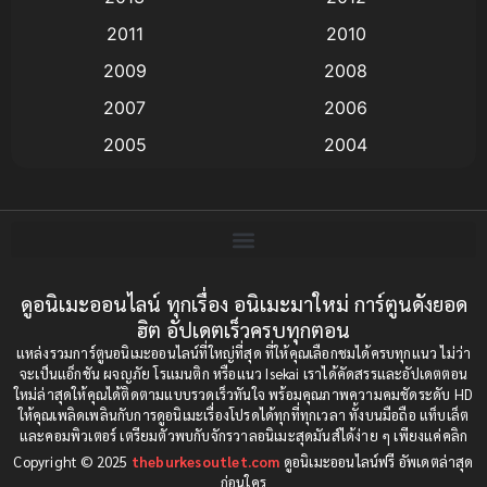
anime
(9)
2011
2010
Anime อนิเมะ
(112)
2009
2008
Big tits (นมใหญ่)
(19)
2007
2006
2005
2004
Bitch (ผู้หญิงร่าน)
(1)
2003
2002
Blackmail (ข่มขู่)
(1)
2001
2000
Blood
(1)
1999
1998
1997
1996
ดูอนิเมะออนไลน์ ทุกเรื่อง อนิเมะมาใหม่ การ์ตูนดังยอด
Bondage (ทาส)
(1)
ฮิต อัปเดตเร็วครบทุกตอน
1993
1992
boys love
(1)
แหล่งรวมการ์ตูนอนิเมะออนไลน์ที่ใหญ่ที่สุด ที่ให้คุณเลือกชมได้ครบทุกแนว ไม่ว่า
1991
1990
จะเป็นแอ็กชัน ผจญภัย โรแมนติก หรือแนว Isekai เราได้คัดสรรและอัปเดตตอน
ใหม่ล่าสุดให้คุณได้ติดตามแบบรวดเร็วทันใจ พร้อมคุณภาพความคมชัดระดับ HD
Censored (เซ็นเซอร์)
1989
(19)
1988
ให้คุณเพลิดเพลินกับการดูอนิเมะเรื่องโปรดได้ทุกที่ทุกเวลา ทั้งบนมือถือ แท็บเล็ต
และคอมพิวเตอร์ เตรียมตัวพบกับจักรวาลอนิเมะสุดมันส์ได้ง่าย ๆ เพียงแค่คลิก
1987
1985
Comedy (ตลก)
(234)
Copyright © 2025
theburkesoutlet.com
ดูอนิเมะออนไลน์ฟรี อัพเดตล่าสุด
1984
1983
ก่อนใคร