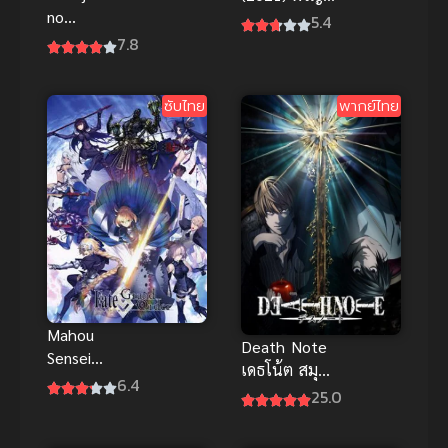
no
ภัยสัตว์สูญ
5.4
Shinryakusha!
พันธุ์ พากย์
7.8
? (2014) ห้อง
ไทยดูฟรีออน
เช่าป่วนก๊วน
ไลน์ที่นี่จ้า
ซับไทย
พากย์ไทย
คนแปลก!?
Mahou
Death Note
Sensei
เดธโน้ต สมุด
Negima!
6.4
สังหาร พากย์
25.0
Movie Anime
ไทย
Final ซับไทย