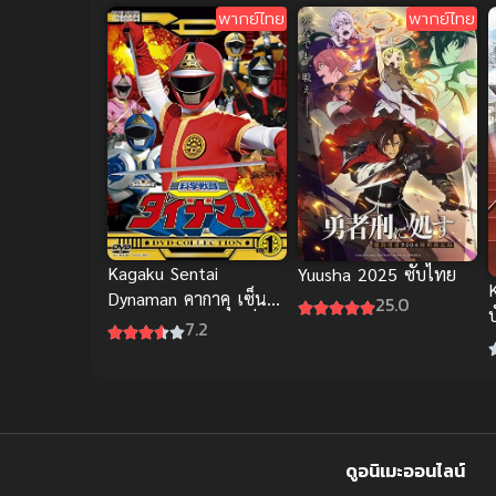
พากย์ไทย
พากย์ไทย
Kagaku Sentai
Yuusha 2025 ซับไทย
Dynaman คากาคุ เซ็นไท
25.0
บ
ไดนาแมน เดอะมูฟวี่
7.2
พากย์ไทย
ดูอนิเมะออนไลน์