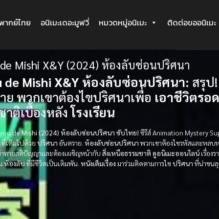
ะพากย์ไทย
อนิเมะเดอะมูฟวี่
หมวดหมู่อนิเมะ
ติดต่อขออนิเมะ
 de Mishi X&Y (2024) ห้องลับซ่อนปริศนา
 de Mishi X&Y ห้องลับซ่อนปริศนา:
สรุป!
าย พวกเขาต้องไขปริศนาเพื่อ
เอาชีวิตรอ
าติเบื้องหลัง
โรงเรียน
Aiyou de Mishi (2024) ห้องลับซ่อนปริศนา ซับไทย!
ซีรีส์ Animation Mystery Su
ที่เต็มไปด้วย
ปริศนา
อันตราย.
ห้องลับซ่อนปริศนา
พวกเขาต้องไขรหัสและหลบหนีจ
ท้าทายสติปัญญาและต้องเผชิญหน้ากับ
สิ่งเหนือธรรมชาติ
ดูอนิเมะออนไลน์
เรื่องร
กม
ห้องลับ
ที่มีชีวิตเป็นเดิมพัน.
หนังเต็มเรื่อง
มาร่วมติดตามการไข
ปริศนา
ที่น่าขนลุ