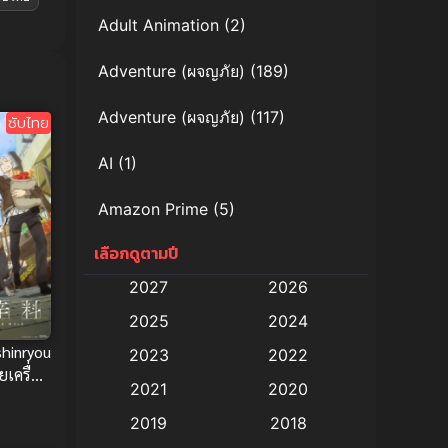
Adult Animation
(2)
Adventure (ผจญภัย)
(189)
Adventure (ผจญภัย)
(117)
ซับไทย
AI
(1)
Amazon Prime
(5)
เลือกดูตามปี
Anal (ประตูหลัง)
(11)
2027
2026
Animation
(579)
2025
2024
Animation การ์ตูน
(88)
hinryou
2023
2022
เครื่อง
2021
2020
Animation อนิเมะ
(72)
บไทย
2019
2018
Animation แอนิเมชั่น
(1)