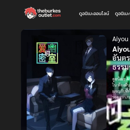
ดูอนิเมะออนไลน์
ดูอนิเม
Aiyou
Aiyou
อันตร
ธรรมช
ดูอนิเมะ 
ใน
ห้องลับ
ผจญภัยที่
รอดจากเ