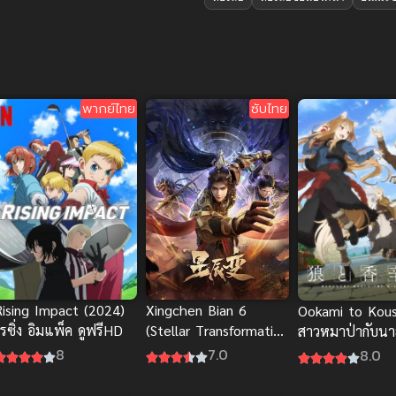
พากย์ไทย
ซับไทย
Xingchen Bian 6
Rising Impact (2024)
Ookami to Kous
(Stellar Transformation
รซิ่ง อิมแพ็ค ดูฟรีHD
สาวหมาป่ากับนาย
6) การแปรผันของ
เทศ ภาคใหม่ ซั
7.0
8
8.0
ดวงดาว ภาค 6