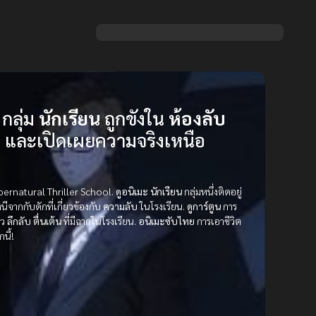
 กลุ่ม
นักเรียน
ถูกขังใน
ห้องลับ
ด
และเปิดเผยความจริงเหนือ
pernatural Thriller School.
ดูอนิเมะ
นักเรียน
กลุ่มหนึ่งติดอยู่
ากกับดักที่เกี่ยวข้องกับ
ความลับ
ในโรงเรียน.
ดูการ์ตูน
การ
าว
ลึกลับ
ตื่นเต้น
ที่มีฉากในโรงเรียน.
อนิเมะซับไทย
การเอาชีวิต
กนี้!