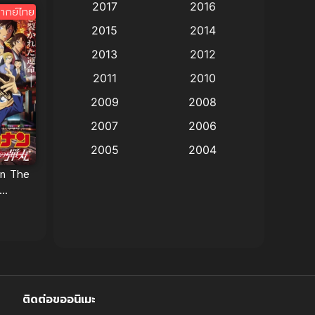
2017
2016
ากย์ไทย
Animation แอนิเมชัน
(19)
2015
2014
2013
2012
anime
(9)
2011
2010
Anime อนิเมะ
(112)
2009
2008
Big tits (นมใหญ่)
(19)
2007
2006
2005
2004
Bitch (ผู้หญิงร่าน)
(1)
an The
2003
2002
Blackmail (ข่มขู่)
(1)
2001
2000
ยอด
Blood
(1)
กระสุนสี
1999
1998
1997
1996
Bondage (ทาส)
(1)
1993
1992
boys love
(1)
1991
1990
ติดต่อขออนิเมะ