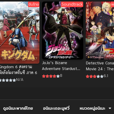
ซับไทย
Soundtrack
พ
JoJo’s Bizarre
Detective Con
Kingdom 6 สงคราม
Adventure Stardust
Movie 24 : The
ัลลังก์ผงาดจิ๋นซี ภาค 6
Crusaders โจโจ้ ล่าข้าม
Scarlet Bullet 
8
6.1
N/A
ศตวรรษ
นักสืบจิ๋วโคนัน: 
เพลิง พากย์ไทย
ดูอนิเมะพากย์ไทย
อนิเมะเดอะมูฟวี่
หมวดหมู่อนิเมะ