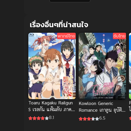
เรื่องอื่นๆที่น่าสนใจ
พากย์ไทย
ซับไทย
Toaru Kagaku Railgun
Kowloon Generic
S เรลกัน แฟ้มลับ ภาค 2
ไ
Romance เกาลูน อุบัติ
พากย์ไทย
รักปริศนาลับ
8.1
6.5