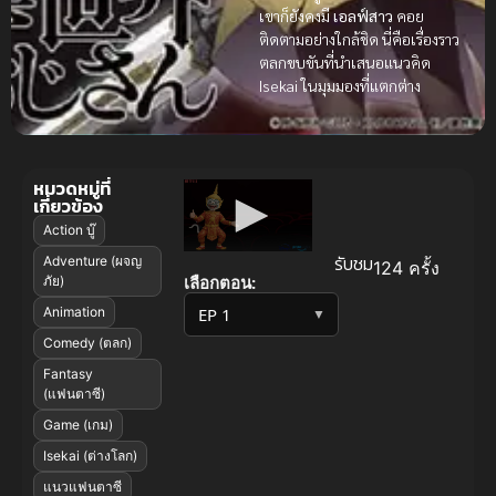
เขาก็ยังคงมี
เอลฟ์สาว
คอย
ติดตามอย่างใกล้ชิด นี่คือเรื่องราว
ตลกขบขันที่นำเสนอแนวคิด
Isekai ในมุมมองที่แตกต่าง
หมวดหมู่ที่
เกี่ยวข้อง
Action บู๊
รับชม
Adventure (ผจญ
124 ครั้ง
เลือกตอน:
ภัย)
Animation
▼
Comedy (ตลก)
Fantasy
(แฟนตาซี)
Game (เกม)
Isekai (ต่างโลก)
แนวแฟนตาซี