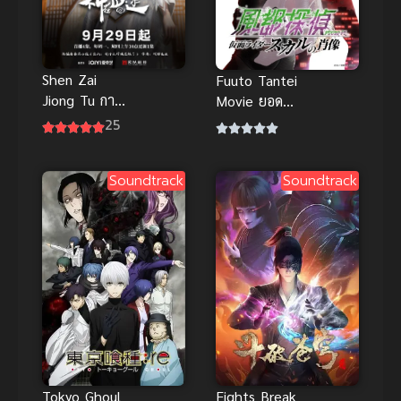
Shen Zai
Fuuto Tantei
Jiong Tu การ
Movie ยอด
เดินทางของ
นักสืบแห่งฟู
25
มหาเทพ ซับ
โตะ มาสค์ไร
ไทย
เดอร์สกัล
Soundtrack
Soundtrack
พากย์ไทยดูดี
Tokyo Ghoul
Fights Break