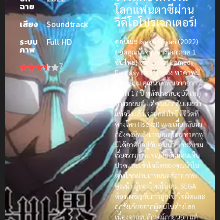
ฉาย
โลกแฟนตาซีผ่าน
วิดีโอโปรเจกเตอร์!
เสียง
Soundtrack
ระบบ
Full HD
ดูอนิเมะ Isekai Ojisan (2022)
ภาพ
ยอดคุณน้าจากต่างโลก ภาค 1
ซับไทย!
ซีรีส์ Isekai Comedy
7
Fantasy เรื่องราวของ
ทาคาฟูมิ
ที่ไปเยี่ยม
คุณน้า
ที่ฟื้นจากอาการ
โคม่า 17 ปี หลังประสบอุบัติเหตุ
ทางรถยนต์ แต่คุณน้ากลับเผยว่า
แท้จริงแล้วเขาถูกส่งไปใช้ชีวิตที่
ต่างโลก (Isekai)
และเมื่อกลับมา
ก็ยังคงมีพลังเวทมนตร์อยู่ ทาคาฟู
มิได้อาศัยอยู่กับคุณน้า และรับชม
เรื่องราวการผจญภัยอันแสนเจ็บ
ปวดและเข้าใจผิดของคุณน้าใน
ต่างโลกผ่านเวทมนตร์ฉายภาพ
คุณน้า
ผู้หลงใหลในเกม
SEGA
ต้องเผชิญกับการถูกเข้าใจผิดและ
ถูกรังเกียจจากผู้คนในต่างโลก
เนื่องจากรูปลักษณ์ภายนอก แต่