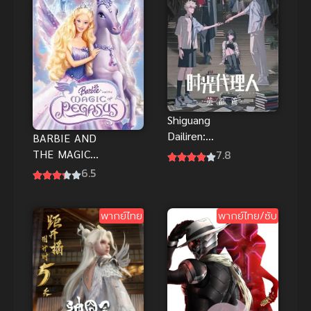
เต็ม
Shiguang
Dailiren:
BARBIE AND
Yingdu Pian
7.8
THE MAGIC
ข้ามเวลาพิชิต
OF PEGASUS
6.5
ภารกิจ ภาค
3D (2005)
เมืองไบรดอน
บาร์บี้กับ
พากย์ไทย
พากย์ไทย/ซับ
เวทมนตร์แห่ง
พีกาซัส พากย์
ไทย