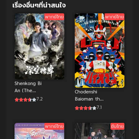
เรื่องอื่นๆที่น่าสนใจ
พากย์ไทย
พากย์ไทย
Shenkong Bi
An (The
Chodenshi
Other Side
7.2
Baioman the
of Deep
Movie
7.1
Space) เหนือ
ขบวนการซู
ห้วงอวกาศ
เปอร์
(ซับไทย)
พากย์ไทย
ซับไทย
อิเล็กตรอน
พากย์ไทยจัด