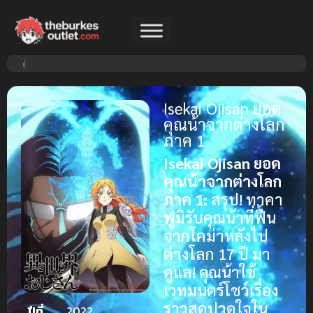
Isekai Ojisan ยอด
คุณน้าจากต่างโลก
ภาค 1
Isekai Ojisan ยอด
คุณน้าจากต่างโลก
ภาค 1:
สรุป! ทาคา
ฟูมิรับคุณน้าที่ฟื้น
จากโคม่าหลังไป
ต่างโลก 17 ปี มา
ดูแล! คุณน้าใช้
เวทมนตร์โชว์เรื่อง
ราวสุดปวดใจใน
ปีที่
2022