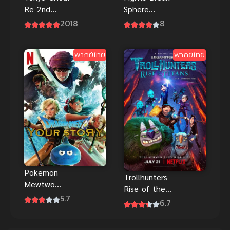
Re 2nd
Sphere
Season 4 ผี
Season 4
2018
8
ปอบโตเกียว
สัประยุทธ์ทะลุ
ภาค 4
ฟ้า ภาค 4
พากย์ไทย
พากย์ไทย
Pokemon
Trollhunters
Mewtwo
Rise of the
Strikes Back
5.7
Titans พากย์
6.7
Evolution
ไทยดูฟรีออน
โปเกมอน
ไลน์ที่นี่จ้า