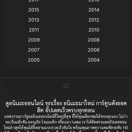
Animation แอนิเมชัน
(19)
2015
2014
2013
2012
anime
(9)
2011
2010
Anime อนิเมะ
(112)
2009
2008
Big tits (นมใหญ่)
(19)
2007
2006
2005
2004
Bitch (ผู้หญิงร่าน)
(1)
2003
2002
Blackmail (ข่มขู่)
(1)
2001
2000
Blood
(1)
1999
1998
1997
1996
ดูอนิเมะออนไลน์ ทุกเรื่อง อนิเมะมาใหม่ การ์ตูนดังยอด
Bondage (ทาส)
(1)
ฮิต อัปเดตเร็วครบทุกตอน
1993
1992
boys love
(1)
แหล่งรวมการ์ตูนอนิเมะออนไลน์ที่ใหญ่ที่สุด ที่ให้คุณเลือกชมได้ครบทุกแนว ไม่ว่า
1991
1990
จะเป็นแอ็กชัน ผจญภัย โรแมนติก หรือแนว Isekai เราได้คัดสรรและอัปเดตตอน
ใหม่ล่าสุดให้คุณได้ติดตามแบบรวดเร็วทันใจ พร้อมคุณภาพความคมชัดระดับ HD
Censored (เซ็นเซอร์)
1989
(19)
1988