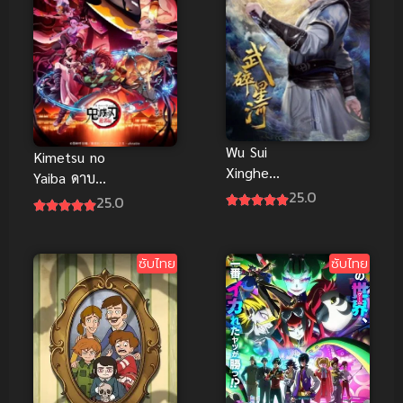
Wu Sui
Kimetsu no
Xinghe
Yaiba ดาบ
(Martial
25.0
พิฆาตอสูร ซับ
25.0
Shattered
ไทย
Galaxy) พลัง
ยุทธ์ทำลาย
ซับไทย
ซับไทย
ดาราจักร