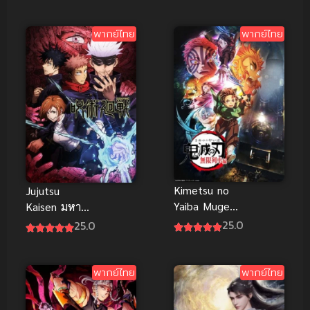
พากย์ไทย
พากย์ไทย
Kimetsu no
Jujutsu
Yaiba Mugen
Kaisen มหา
Ressha
เวทย์ผนึกมาร
25.0
25.0
พากย์ไทย ซับ
ไทย
พากย์ไทย
พากย์ไทย