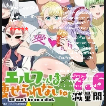
เสียง
พากย์ไทย
งานนี้ผู้กำกับ Jamaal Burden
จัดเต็มงานภาพสไตล์หลอน
ระบบ
Full HD
ประสาท ผสมกับความระทึกขวัญ
ภาพ
ที่ทำให้คนดูนั่งไม่ติดเก้าอี้
25.0
Michele Chavez, Chad Davis-
Lenette และ Sabina Gavrilov
ก็เล่นได้ถึงอารมณ์ ทั้งความกลัว
ความสับสน และความพยายาม
เอาชีวิตรอด เคมีของนักแสดงเข้า
กันได้ดี ทำให้เราเชื่อว่าพวกเขา
กำลังเผชิญหน้ากับเรื่องเหนือ
ธรรมชาติจริงๆ
สรุปคือ Elf ไม่ใช่หนังคริสต์มาสที่
คุณจะเปิดให้เด็กๆ ดูแน่นอน แต่
มันคือหนังเขย่าขวัญที่เล่นกับ
ความเชื่อและความกลัวของเราได้
อย่างชาญฉลาด ใครชอบแนวนี้
รับรองว่าถูกใจแน่นอน!