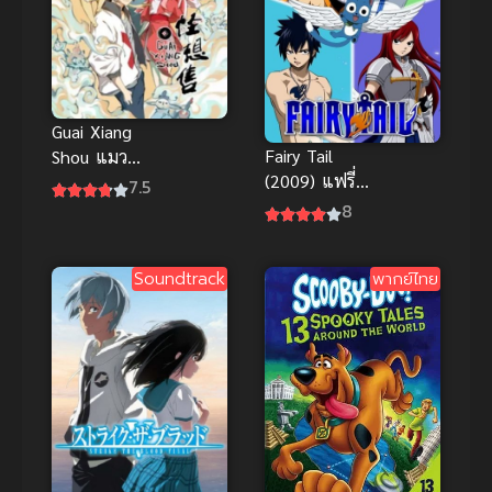
Guai Xiang
Fairy Tail
Shou แมว
(2009) แฟรี่
พิศวงคนอลเวง
7.5
เทล ศึกจอม
8
เวทอภินิหาร
ภาค 1
Soundtrack
พากย์ไทย