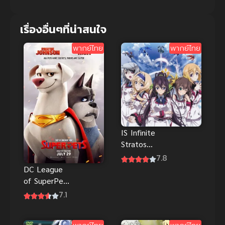
เรื่องอื่นๆที่น่าสนใจ
พากย์ไทย
พากย์ไทย
IS Infinite
Stratos
(2011) ปฏิบัติ
7.8
การรักจักรกล
DC League
ทะยานฟ้า ดู
of SuperPets
ฟรีHD
ขบวนการ ซู
7.1
เปอร์เพ็ทส์
พากย์ไทยดูฟรี