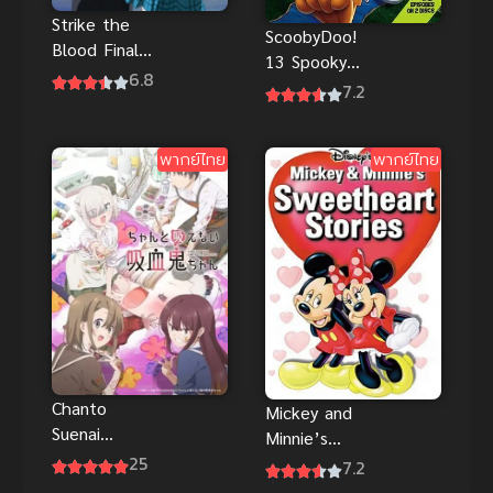
Strike the
ScoobyDoo!
Blood Final
13 Spooky
ภาค 5 (2022)
6.8
Tales Around
7.2
สายเลือดแท้ที่
the World สคู
สี่ ภาคปัจฉิม
บี้ดู ไขปริศนา
บท
พากย์ไทย
พากย์ไทย
พากย์ไทย
Chanto
Mickey and
Suenai
Minnie’s
Kyuuketsuki
25
Sweetheart
7.2
Chanto
Stories ดิสนีย์