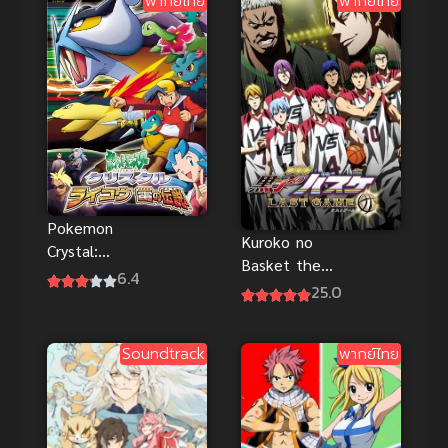
พากย์ไทย
พากย์ไทย
Pokemon
Kuroko no
Crystal:
Basket the
Raikou โปเก
6.4
Movie Last
25.0
ม่อน คริสตัล
Game ซับไทย
เดอะมูฟวี่
ตำนานสายฟ้า
Soundtrack
พากย์ไทย
ไรโค