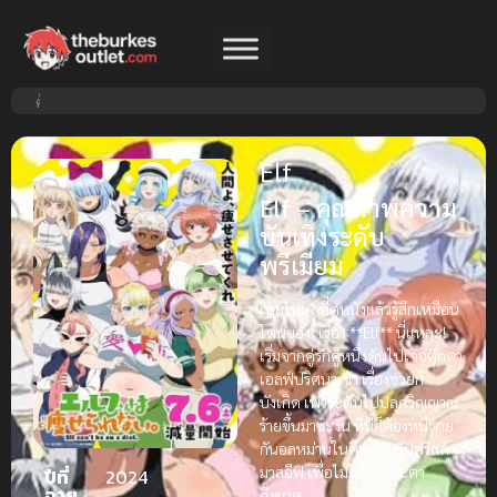
Elf
Elf – คุณภาพความ
บันเทิงระดับ
พรีเมียม
เคยไหม? ที่ดูหนังแล้วรู้สึกเหมือน
โดนของ! เรื่อง **Elf** นี่แหละ!
เริ่มจากคู่รักคู่หนึ่งดันไปเจอตุ๊กตา
เอลฟ์ปริศนาเข้า เรื่องซวยก็
บังเกิด เพราะดันไปปลุกวิญญาณ
ร้ายขึ้นมาซะงั้น ทีนี้ก็ต้องหนีตาย
กันอลหม่านในคืนก่อนวันคริสต์
มาสอีฟ เพื่อไม่ให้โชคชะตา
ปีที่
2024
ฉาย
ถึงฆาต