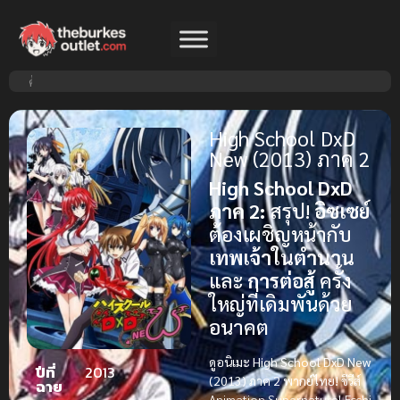
High School DxD
New (2013) ภาค 2
High School DxD
ภาค 2:
สรุป!
อิซเซย์
ต้องเผชิญหน้ากับ
เทพเจ้าในตำนาน
และ
การต่อสู้
ครั้ง
ใหญ่ที่เดิมพันด้วย
อนาคต
ดูอนิเมะ High School DxD New
ปีที่
2013
(2013) ภาค 2 พากย์ไทย!
ซีรีส์
ฉาย
Animation Supernatural Ecchi