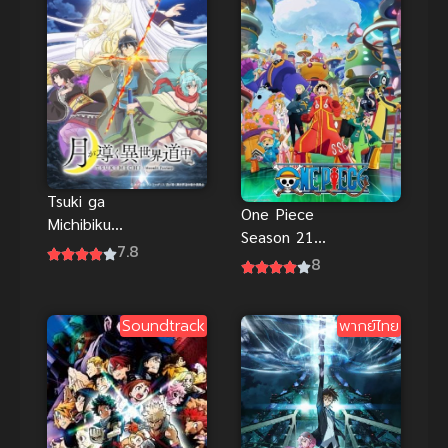
Tsuki ga
One Piece
Michibiku
Season 21
Isekai
7.8
วันพีช เกาะ
8
Douchuu ภาค
เอ็กเฮด (ซับ
1 (2021)
ไทย)
จันทรานำพาสู่
Soundtrack
พากย์ไทย
ต่างโลก