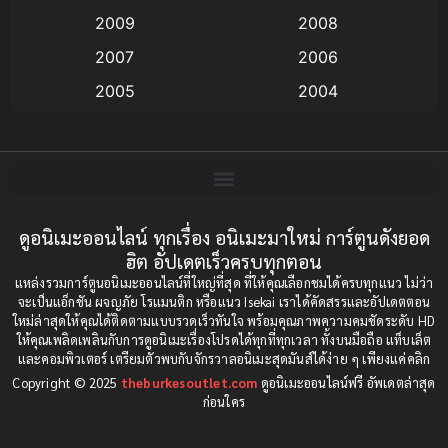
Anime อนิเมะ
(112)
2009
2008
Big tits (นมใหญ่)
(19)
2007
2006
2005
2004
Bitch (ผู้หญิงร่าน)
(1)
2003
2002
Blackmail (ข่มขู่)
(1)
2001
2000
Blood
(1)
1999
1998
1997
1996
ดูอนิเมะออนไลน์ ทุกเรื่อง อนิเมะมาใหม่ การ์ตูนดังยอด
Bondage (ทาส)
(1)
ฮิต อัปเดตเร็วครบทุกตอน
1993
1992
boys love
(1)
แหล่งรวมการ์ตูนอนิเมะออนไลน์ที่ใหญ่ที่สุด ที่ให้คุณเลือกชมได้ครบทุกแนว ไม่ว่า
1991
1990
จะเป็นแอ็กชัน ผจญภัย โรแมนติก หรือแนว Isekai เราได้คัดสรรและอัปเดตตอน
ใหม่ล่าสุดให้คุณได้ติดตามแบบรวดเร็วทันใจ พร้อมคุณภาพความคมชัดระดับ HD
Censored (เซ็นเซอร์)
1989
(19)
1988
ให้คุณเพลิดเพลินกับการดูอนิเมะเรื่องโปรดได้ทุกที่ทุกเวลา ทั้งบนมือถือ แท็บเล็ต
และคอมพิวเตอร์ เตรียมตัวพบกับจักรวาลอนิเมะสุดมันส์ได้ง่าย ๆ เพียงแค่คลิก
1987
1985
Comedy (ตลก)
(85)
Copyright © 2025
theburkesoutlet.com
ดูอนิเมะออนไลน์ฟรี อัพเดตล่าสุด
1984
1983
ก่อนใคร
Comedy (ตลก)
(234)
1982
1981