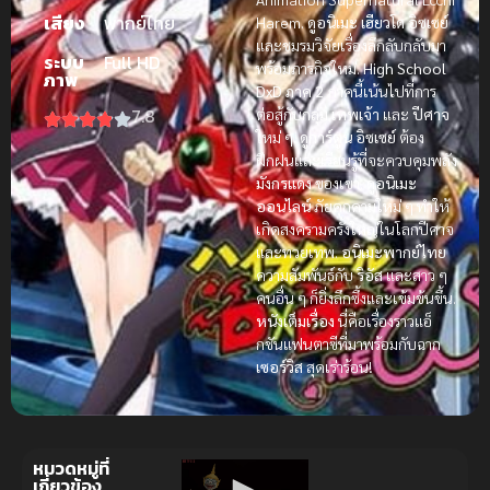
เสียง
พากย์ไทย
Harem.
ดูอนิเมะ
เฮียวโด อิซเซย์
และชมรมวิจัยเรื่องลึกลับกลับมา
ระบบ
Full HD
พร้อมภารกิจใหม่.
High School
ภาพ
DxD ภาค 2
ภาคนี้เน้นไปที่การ
7.8
ต่อสู้กับกลุ่ม
เทพเจ้า
และ
ปีศาจ
ใหม่ ๆ.
ดูการ์ตูน
อิซเซย์
ต้อง
ฝึกฝนและเรียนรู้ที่จะควบคุมพลัง
มังกรแดง
ของเขา.
ดูอนิเมะ
ออนไลน์
ภัยคุกคามใหม่ ๆ ทำให้
เกิดสงครามครั้งใหญ่ในโลกปีศาจ
และทวยเทพ.
อนิเมะพากย์ไทย
ความสัมพันธ์กับ
ริอัส
และสาว ๆ
คนอื่น ๆ ก็ยิ่งลึกซึ้งและเข้มข้นขึ้น.
หนังเต็มเรื่อง
นี่คือเรื่องราวแอ็
กชันแฟนตาซีที่มาพร้อมกับฉาก
เซอร์วิส
สุดเร่าร้อน!
หมวดหมู่ที่
เกี่ยวข้อง