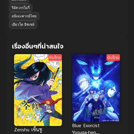
ริอัส เกรโมรี่
อนิเมะพากย์ไทย
เฮียวโด อิซเซย์
เรื่องอื่นๆที่น่าสนใจ
ซับไทย
ซับไทย
Blue Exorcist
Zenshu เซ็นชู
Yosuga-hen