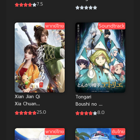
7.5
เอ็กซอร์ซิสต์
พันธุ์ปีศาจ
ภาคชั่วข้ามคืน
พากย์ไทย
Soundtrack
Xian Jian Qi
Tongari
Xia Chuan
Boushi no ดูอ
San เซียน
นิเมะ จอมเวท
25.0
8.0
กระบี่พิชิตมาร
ฝึกหัดกับหมวก
ภาค 3 ซับไทย
มหัศจรรย์ ซับ
พากย์ไทย
ซับไทย
ไทยฟินๆ