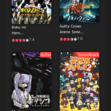
Guilty Crown
Boku no
Anime Series
Hero
ปฏิวัติหัตถ์
7.0
Academia
7.4
ราชัน พากย์
the Movie 1
ไทย
กำเนิดใหม่ 2
ซับไทย
Soundtrack
วีรบุรุษ