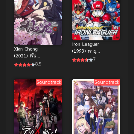
Iron Leaguer
Xian Chong
(1993) พายุ
(2021) พันธะ
หมุน ไออ้อน
7
สวรรค์
8.5
ลีค
Soundtrack
Soundtrack