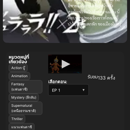
อิซายะ
ในการเผชิญหน้าครั้ง
สุดท้ายที่เต็มไปด้วยความแค้น นี่
คือบทสรุปของเรื่องราวทั้งหมดที่
นำไปสู่
จุดแตกหัก
ของเมืองอิเคบุ
คุโระ
หมวดหมู่ที่
เกี่ยวข้อง
Action บู๊
รับชม
Animation
133 ครั้ง
เลือกตอน:
Fantasy
(แฟนตาซี)
▼
Mystery (ลึกลับ)
Supernatural
(เหนือธรรมชาติ)
Thriller
แนวแฟนตาซี