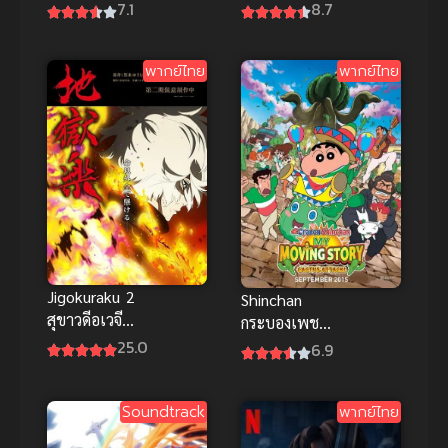
หน่วยผจญคน
Sailor Moon
8.7
7.1
ไฟลุก ภาค 3
Eternal The
พากย์ไทย แอ
Movie พริตตี้
พากย์ไทย
พากย์ไทย
คชั่นสุดเดือด
การ์เดี้ยน เซ
เลอร์ มูน อีเท
อร์นัล เดอะ
มูฟวี่ พากย์
ไทย
Jigokuraku 2
Shinchan
สุขาวดีอเวจี
กระบองเพชร
พากย์ไทย ซับ
25.0
ยักษ์ ชินจัง
6.9
ไทย
ผจญภัยต่าง
แดน พากย์
Soundtrack
พากย์ไทย
ไทยสุดยอด
ความฮา