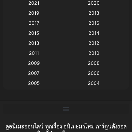
2021
2020
Animation อนิเมะ
(72)
2019
2018
Animation แอนิเมชั่น
(1)
2017
2016
Animation แอนิเมชัน
(19)
2015
2014
2013
2012
anime
(9)
2011
2010
Anime อนิเมะ
(112)
2009
2008
Big tits (นมใหญ่)
(19)
2007
2006
2005
2004
Bitch (ผู้หญิงร่าน)
(1)
2003
2002
Blackmail (ข่มขู่)
(1)
2001
2000
Blood
(1)
1999
1998
1997
1996
ดูอนิเมะออนไลน์ ทุกเรื่อง อนิเมะมาใหม่ การ์ตูนดังยอด
Bondage (ทาส)
(1)