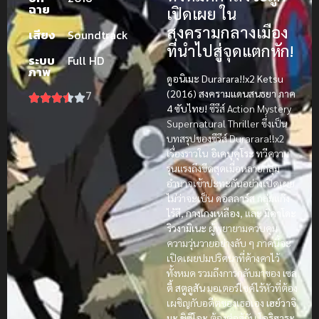
ฉาย
เปิดเผย ใน
สงครามกลางเมือง
เสียง
Soundtrack
ที่นำไปสู่จุดแตกหัก!
ระบบ
Full HD
ภาพ
ดูอนิเมะ Durarara!!x2 Ketsu
7
(2016) สงครามแดนสนธยา ภาค
4 ซับไทย!
ซีรีส์ Action Mystery
Supernatural Thriller ซึ่งเป็น
บทสรุปของซีรีส์ Durarara!!x2
เรื่องราวใน
อิเคบุคุโระ
ทวีความ
รุนแรงถึงขีดสุดเมื่อหลายกลุ่ม
อำนาจเข้าปะทะกันอย่างเปิดเผย
ไม่ว่าจะเป็น
ดอลลาร์ส
กลุ่มแก๊ง
ไร้สี,
กางเกงเหลือง
, และ
มิคาโดะ
ริวงามิเนะ
ผู้พยายามควบคุม
ความวุ่นวายอย่างลับ ๆ ภาคนี้จะ
เปิดเผยปมปริศนาที่ค้างคาไว้
ทั้งหมด รวมถึงการกลับมาของ
เซล
ตี้ สตูลูสัน
มอเตอร์ไซค์ไร้หัวที่ต้อง
เผชิญกับอดีตของเธอเอง
เฮย์วาจิ
มะ ชิซึโอะ
ต้องต่อสู้กับ
โอริฮาระ