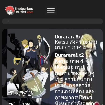
Durarara!!x2
Ketsu สงครามแดน
สนธยา ภาค 4
Durarara!!x2
Ketsu ภาค 4
(Ketsu):
สรุป! ศึก
สุดท้ายของอิเคบุคุ
โระ! ความลับของ
เซลตี้, ดอลลาร์ส,
กางเกงเหลือง และ
อาชญากรปริศนา
ทั้งหมดกำลังจะถูก
ปีที่
2016