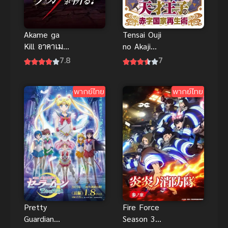
Akame ga
Tensai Ouji
Kill อาคาเมะ
no Akaji
สวยสังหาร
Kokka Saisei
7.8
7
Jutsu บูรณะ
มันวุ่นวาย
พากย์ไทย
พากย์ไทย
ขายชาติเลย
แล้วกัน!
Fire Force
Pretty
Season 3
Guardian