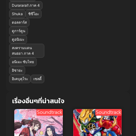
Durarara!! ภาค 4
Shuka
ชิซึโอะ
ดอลลาร์ส
ดูการ์ตูน
ดูอนิเมะ
สงครามแดน
สนธยา ภาค 4
อนิเมะ ซับไทย
อิซายะ
อิเคบุคุโระ
เซลตี้
เรื่องอื่นๆที่น่าสนใจ
Soundtrack
Soundtrack