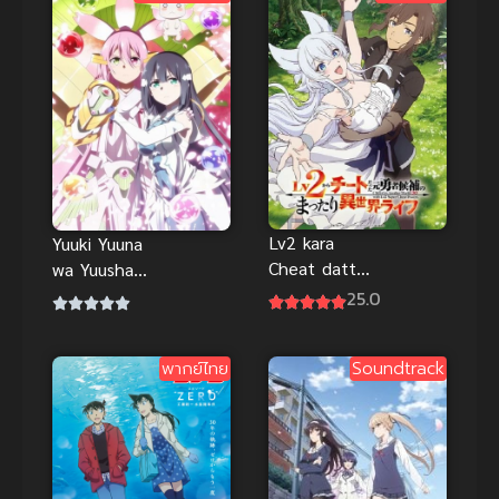
Lv2 kara
Yuuki Yuuna
Cheat datta
wa Yuusha
Motoyuusha
de Aru 3
25.0
Isekai ซับไทย
(2021) สาว
น้อยชมรมผู้
พากย์ไทย
Soundtrack
กล้า ภาค 3