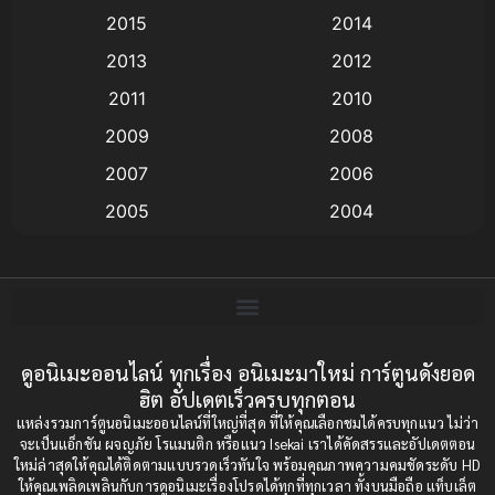
Animation แอนิเมชัน
(19)
2015
2014
2013
2012
anime
(9)
2011
2010
Anime อนิเมะ
(112)
2009
2008
Big tits (นมใหญ่)
(19)
2007
2006
2005
2004
Bitch (ผู้หญิงร่าน)
(1)
2003
2002
Blackmail (ข่มขู่)
(1)
2001
2000
Blood
(1)
1999
1998
1997
1996
ดูอนิเมะออนไลน์ ทุกเรื่อง อนิเมะมาใหม่ การ์ตูนดังยอด
Bondage (ทาส)
(1)
ฮิต อัปเดตเร็วครบทุกตอน
1993
1992
boys love
(1)
แหล่งรวมการ์ตูนอนิเมะออนไลน์ที่ใหญ่ที่สุด ที่ให้คุณเลือกชมได้ครบทุกแนว ไม่ว่า
1991
1990
จะเป็นแอ็กชัน ผจญภัย โรแมนติก หรือแนว Isekai เราได้คัดสรรและอัปเดตตอน
ใหม่ล่าสุดให้คุณได้ติดตามแบบรวดเร็วทันใจ พร้อมคุณภาพความคมชัดระดับ HD
Censored (เซ็นเซอร์)
1989
(19)
1988
ให้คุณเพลิดเพลินกับการดูอนิเมะเรื่องโปรดได้ทุกที่ทุกเวลา ทั้งบนมือถือ แท็บเล็ต