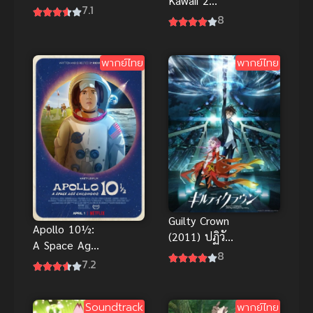
Kawaii 2
Academia
7.1
(2023) จะยัง
8
the Movie 3:
ไงภรรยาผมก็
World
น่ารัก ภาค 2
Heroes’
พากย์ไทย
พากย์ไทย
Mission มายฮี
โร อะคาเดเมีย
เดอะมูฟวี่ รวม
พลฮีโร่กู้วิกฤต
โลก พากย์ไทย
HD
Guilty Crown
Apollo 10½:
(2011) ปฏิวัติ
A Space Age
หัตถ์ราชัน
8
Childhood วัย
7.2
เด็กยุคอวกาศ
พากย์ไทย
Soundtrack
พากย์ไทย