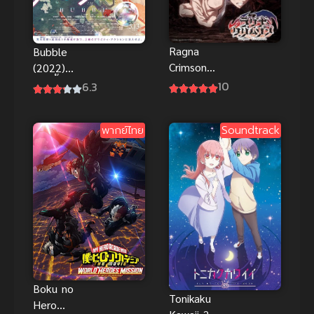
Ragna
Bubble
Crimson
(2022)
(2023)
บับเบิ้ล พากย์
10
6.3
ตำนานนักล่า
ไทย
มังกร
พากย์ไทย
Soundtrack
Boku no
Tonikaku
Hero