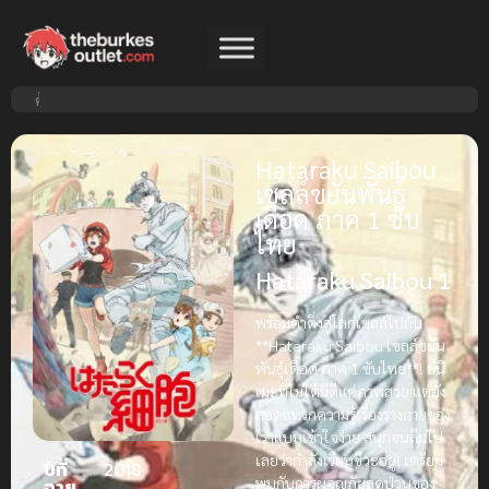
Hataraku Saibou
เซลล์ขยันพันธุ์
เดือด ภาค 1 ซับ
ไทย
Hataraku Saibou 1
พร้อมดำดิ่งสู่โลกเซลล์ไปกับ
**Hataraku Saibou เซลล์ขยัน
พันธุ์เดือด ภาค 1 ซับไทย**! อนิ
เมะที่ไม่ได้มีดีแค่ภาพสวย แต่ยัง
สอดแทรกความรู้เรื่องร่างกายของ
เราแบบเข้าใจง่าย สนุกจนลืมไป
เลยว่ากำลังเรียนชีวะอยู่! เตรียม
ปีที่
2018
พบกับการผจญภัยสุดป่วนของ
ฉาย