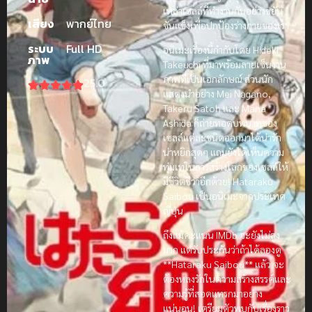
เหล่าเซลล์ที่ทำงานกันอย่างขยัน
เสียง
พากย์ไทย
ขันแข็งเพื่อปกป้องร่างกายของเรา
ระบบ
Full HD
อนิเมะเรื่องนี้กำกับโดย Hideki
ภาพ
Takeuchi ที่มาพร้อมลายเซ็นงาน
ภาพที่เป็นเอกลักษณ์ ส่วนนัก
25.0
แสดงนำอย่าง Mei Nagano,
Takeru Satoh และ Mana
Ashida ก็ถ่ายทอดบทบาทของ
เซลล์แต่ละชนิดออกมาได้น่ารัก
น่าหยิกสุดๆ แถมยังได้เห็นความ
ทุ่มเทในการสร้างโลกของเซลล์ให้
มีชีวิตชีวาอีกด้วย! Hataraku
Saibou เป็นอนิเมะจากประเทศ
ญี่ปุ่น
ถึงแม้คะแนน IMDb จะยังไม่สูง
มาก แต่รับประกันว่าถ้าได้ลองดู
**Hataraku Saibou** แล้ว จะ
ต้องหลงรักในความสร้างสรรค์และ
ความรู้ที่สอดแทรกมาอย่าง
แน่นอน! เตรียมตัวพบกับเรื่องราว