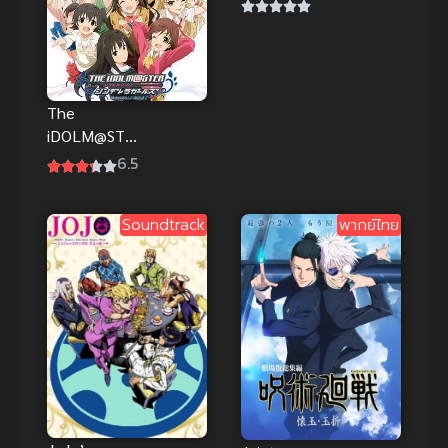
สุดเสียว ยกขา
ซอยรัวๆ นม
เด้ง
The
iDOLM@STE
R Cinderella
6.5
Girls ดิ ไอดอ
ลมาสเตอร์ ซิ
Soundtrack
พากย์ไทย
นเดอเรลลา
เกิร์ลส์