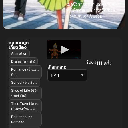
เมคชีวิต”
ของเขา และพยายาม
ทำให้ความฝันในการสร้างสรรค์
ผลงานชิ้นเอกเป็นจริง!
หมวดหมู่ที่
เกี่ยวข้อง
Animation
รับชม
Drama (ดราม่า)
111 ครั้ง
เลือกตอน:
Romance (โรแมน
ติก)
▼
School (โรงเรียน)
Slice of Life (ชีวิต
ประจำวัน)
Time Travel (การ
เดินทางข้ามเวลา)
Bokutachi no
Remake