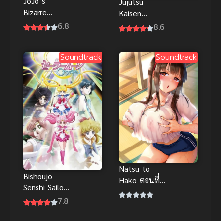
JoJo’s
Jujutsu
Bizarre
Kaisen
Adventure
Kaigyoku/Gyo
6.8
8.6
Golden Wind
kusetsu มหา
โจโจ้ ล่าข้าม
เวทย์ผนึกมาร
Soundtrack
Soundtrack
ศตวรรษ
พากย์ไทย
สายลมทองคำ
Natsu to
Bishoujo
Hako ตอนที่
Senshi Sailor
1-2 ซับไทย
Moon Crystal
7.8
H-Anime ซับ
2 (2015) เซ
ไทย Big tits