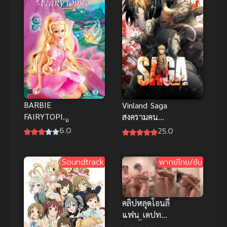
BARBIE
Vinland Saga
FAIRYTOPIA
สงครามคน
(2005) บาร์บี้
ทมิฬ ซับไทย
6.0
25.0
นางฟ้าในโลก
แห่งความฝัน
Soundtrack
พากย์ไทย/ซับ
พากย์ไทย
คลิปหลุดโอนลี่
แฟน เดปทอรี่
อาบน้ำด้วยกัน