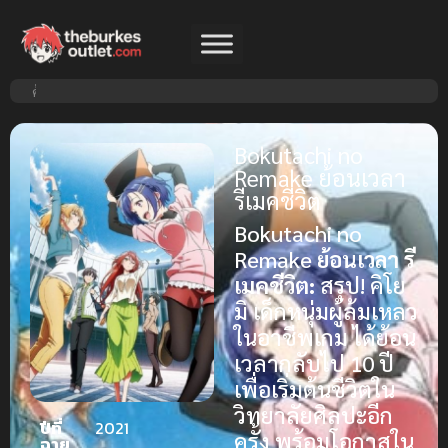
Bokutachi no
Remake ย้อนเวลา
รีเมคชีวิต
Bokutachi no
Remake
ย้อนเวลา รี
เมคชีวิต:
สรุป! คิโย
มิ เด็กหนุ่มผู้ล้มเหลว
ในอาชีพเกม ได้ย้อน
เวลากลับไป 10 ปี
เพื่อเริ่มต้นชีวิตใน
วิทยาลัยศิลปะอีก
ปีที่
2021
ครั้ง พร้อมโอกาสใน
ฉาย