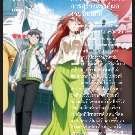
การสร้างสรรค์ผล
เสียง
Soundtrack
งานชิ้นเอก!
ระบบ
Full HD
ภาพ
ดูอนิเมะ Bokutachi no Remake
(2021) ย้อนเวลา รีเมคชีวิต ซับ
6.5
ไทย!
ซีรีส์ Drama Romance
Time Travel
คิโนชิตะ เคียวยะ
ชายหนุ่มวัย 28 ปีที่ลาออกจาก
บริษัทเกม เนื่องจากบริษัทล้ม
ละลาย ทำให้เขารู้สึกว่าชีวิตนี้เป็น
ความล้มเหลว แต่แล้วเขาก็ได้
ย้อนเวลากลับไป 10 ปี ในช่วงที่
เขากำลังจะเข้าเรียนใน
วิทยาลัย
ศิลปะ
ที่เคยลาออกไป เคียวยะ
ตัดสินใจใช้โอกาสครั้งที่สองนี้
อย่างเต็มที่ โดยเขากลับไปใช้ชีวิต
วัยเรียนอีกครั้ง พร้อมกับเพื่อน
ร่วมห้องที่มีพรสวรรค์ 3 คน ที่ต่อ
มาจะกลายเป็นผู้สร้างสรรค์ชื่อดัง
ในวงการศิลปะ เคียวยะต้องใช้
ประสบการณ์จากอนาคตเพื่อ
“รี