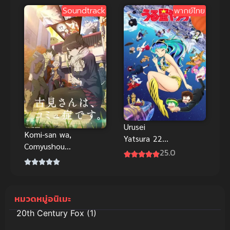
เลอร์มูน
(นมใหญ่) |
Soundtrack
พากย์ไทย
คริสตัล ภาค 2
สรุปก่อนดู
Urusei
Komi-san wa,
Yatsura 22
Comyushou
ลามู ทรามวัย
25.0
desu Season
จากต่างดาว
2 โฉมงามพูด
ภาค 2 ซับไทย
ไม่เก่งกับผอง
เพื่อนไม่เต็ม
หมวดหมู่อนิเมะ
เต็ง ภาค 2
20th Century Fox
(1)