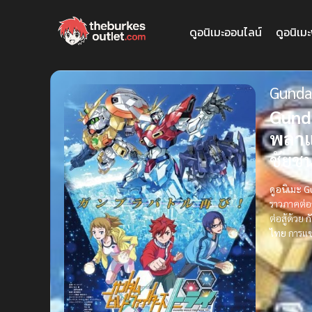
ดูอนิเมะออนไลน์
ดูอนิเม
Gundam
Gunda
พลาแ
ชัยช
ดูอนิเมะ G
ราวภาคต่
ต่อสู้ด้วย
ก
ไทย
การแข่