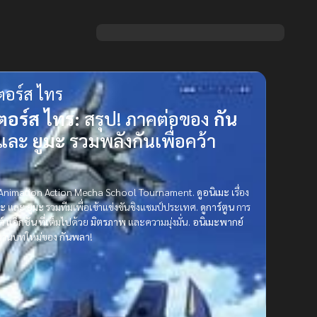
เตอร์ส ไทร
ตอร์ส ไทร:
สรุป! ภาคต่อของ
กัน
และ
ยูมะ
รวมพลังกันเพื่อคว้า
ส์ Animation Action Mecha School Tournament.
ดูอนิเมะ
เรื่อง
นะ
และ
ยูมะ
รวมทีมเพื่อเข้าแข่งขันชิงแชมป์ประเทศ.
ดูการ์ตูน
การ
ต์
แอ็กชัน
ที่เต็มไปด้วย
มิตรภาพ
และความมุ่งมั่น.
อนิเมะพากย์
ำนานบทใหม่ของ
กันพลา
!