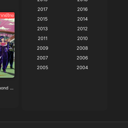
Animation แอนิเมชั่น
(1)
2017
2016
ากย์ไทย
Animation แอนิเมชัน
(19)
2015
2014
2013
2012
anime
(9)
2011
2010
Anime อนิเมะ
(112)
2009
2008
Big tits (นมใหญ่)
(19)
2007
2006
2005
2004
Bitch (ผู้หญิงร่าน)
(1)
2003
2002
Blackmail (ข่มขู่)
(1)
2001
2000
ond Is
จ้
Blood
(1)
1999
1998
1997
1996
Bondage (ทาส)
(1)
1993
1992
boys love
(1)
1991
1990