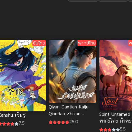
ซับไทย
พากย์ไทย
พ
Qiyun Dantian Kaiju
Qiandao Zhizun
Spirit Untamed
Zenshu เซ็นชู
Dantian ซับไทย
พากย์ไทย ม้าพย
25.0
7.5
แกร่ง แอนิเมชั
5.5