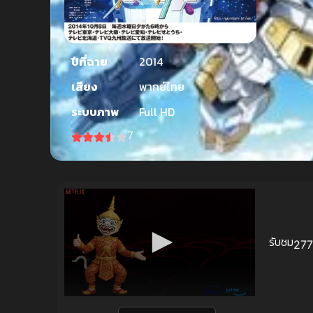
ปีที่ฉาย
2014
เสียง
พากย์ไทย
ระบบภาพ
Full HD
7
รับชม
277 
Volume
90%