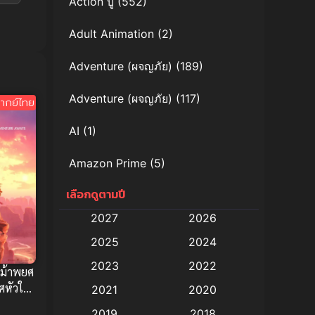
Action บู๊
(552)
Adult Animation
(2)
Adventure (ผจญภัย)
(189)
Adventure (ผจญภัย)
(117)
ากย์ไทย
AI
(1)
Amazon Prime
(5)
เลือกดูตามปี
Anal (ประตูหลัง)
(11)
2027
2026
Animation
(579)
2025
2024
Animation การ์ตูน
(88)
2023
2022
 ม้าพยศ
ศหัวใจ
2021
2020
Animation อนิเมะ
(72)
นภาพ
2019
2018