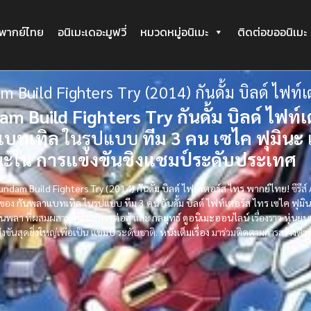
ะพากย์ไทย
อนิเมะเดอะมูฟวี่
หมวดหมู่อนิเมะ
ติดต่อขออนิเมะ
 Build Fighters Try (2014) กันดั้ม บิลด์ ไฟท์
m Build Fighters Try กันดั้ม บิลด์ ไฟท์เ
บทเทิล
ในรูปแบบ
ทีม 3 คน
เซไค
ฟุมินะ
นะใน
การแข่งขันชิงแชมป์ระดับประเทศ
undam Build Fighters Try (2014) กันดั้ม บิลด์ ไฟท์เตอร์ส ไทร พากย์ไทย!
ซีรี
อของ
กันพลาแบทเทิล
ในรูปแบบ
ทีม 3 คน
กันดั้ม บิลด์ ไฟท์เตอร์ส ไทร
เซไค
ฟุมิ
ันพลา
ที่ผสมผสาน
ศิลปะการต่อสู้
และ
กลยุทธ์
ดูอนิเมะออนไลน์
เรื่องราว
หุ่นยน
งขันสุดยิ่งใหญ่เพื่อเป็น
แชมป์
ระดับชาติ.
หนังเต็มเรื่อง
มาร่วมติดตามการสร้างต